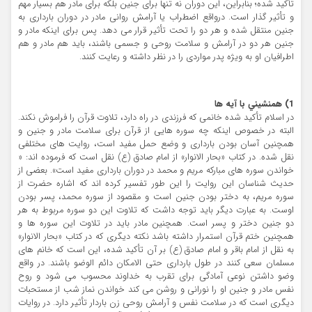
تأکيد شده؛ بنابراين، اين دوران نه تنها براي جنين بلکه براي مادر هم بسيار مهم
و تأثير گذار است. درواقع اضطراب يا آرامش رواني مادر در دوران بارداري به
جنين منتقل شده و هر دو را تحت تأثير قرار مي دهد. پس براي اينکه مادر و
جنين هر دو در آرامش و سلامت روحي و جسمي باشند، بايد هم مادر و هم
اطرافيان او به ويژه پدر مواردي را در نظر داشته و رعايت کنند.
1) همنشيني با آيه ها
در اسلام تأکيد شده خانمي که فرزندي در راه دارد، تلاوت قرآن را فراموش نکند.
البته در خصوص اينکه چه سوره هايي از قرآن براي سلامت مادر و جنين و
همچنين آسان بودن بارداري و وضع حمل مفيد است، روايت هاي مختلفي
نقل شده. در کتاب «بحار الانوار» از امام صادق (ع) نقل است که فرموده اند: «
خواندن سوره هاي مبارکه مريم و محمد در دوران بارداري مفيد است». بعضي از
حديث شناسان اين روايت را اين طور تفسير کرده اند که اشاره حضرت از
سوره مريم، به دختر بودن جنين است و مقصود از سوره محمد، پسر بودن
اوست. به عبارت ديگر بايد توجه داشت که تلاوت اين دو سوره مربوط به هر
دو جنين دختر و پسر است. همچنين مادر بايد در تلاوت اين سوره ها و
همچنين ختم قرآن استمرار داشته باشد نکته ديگري که در کتاب «بحار الانوار»
به نقل از امام باقر و امام صادق (ع) بر آن تأکيد شده، اين است که خانم هاي
مسلمان سعي کنند در طول بارداري حتي الامکان دائم الوضو باشند. در واقع
وضو داشتن نوعي آمادگي براي تقرب به خداوند محسوب مي شود و روح
نفس مادر و جنين او را نوراني و روشن مي کند خواندن نماز شب از مستحبات
ديگري است که در سلامت نفس و آرامش روحي زن باردار تأثير دارد. در روايات