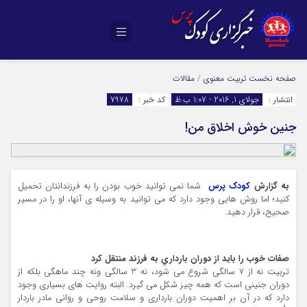
صفحه نخست
تربیت معنوی
/
مقالات
انتشار :
جولای 1, 2016 - 1:07 ب.ظ
کد خبر :
7978
جنین خوش اخلاق من!
به گزارش
کودک پرس
شما نمی توانید خوب بودن را به فرزندانتان تحمیل
کنید؛ اما روش هایی وجود دارد که می توانید به وسیله ی آنها، او را در مسیر
صحیح، قرار دهید.
صفات خوب را بايد از دوران بارداري به فرزند منتقل کرد
تربيت نه از 7 سالگي شروع مي شود، نه 3 سالگي ونه چند ماهگي بلکه از
دوران جنيني است که همه چيز شکل مي گيرد. البته روايت هاي بسياري وجود
دارد که در آن بر اهميت دوران بارداري و سلامت روحي و رواني مادر باردار