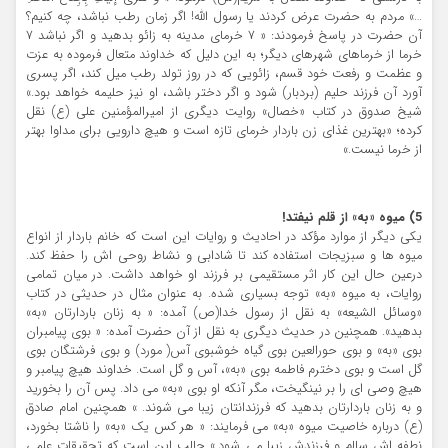
…» مردم به حضرت عرض کردند يا رسول الله! اگر زمان رطب نباشد، چه کنيم؟
آن حضرت در پاسخ فرمودند: « 7 خرماي مدينه به زائو بدهيد و اگر نباشد 7
خرما از خرماهاي شهرهاي ديگر؛ به اين دليل که خداوند متعال فرموده به عزت
و عظمت و رفعت خود قسم، زائويي که در روز تولد رطب ميل کند، اگر پسري
آورد آن فرزند حليم (بردبار) شود و اگر دختر باشد، او نيز حليمه خواهد بود.»
شيخ صدوق در کتاب «خصال» روايت ديگري از اميرالمؤمنين علي (ع) نقل
کرده؛ «بهترين غذاي زن باردار خرماي تازه است و هيچ دارويي براي مداوا بهتر
از خرما نيست.»
5) ميوه «به» از قلم نيفتد!
يکي ديگر از موارد مؤکد در احاديث و روايات اين است که خانم باردار از انواع
ميوه ها و سبزيجات استفاده کند تا شادابي و نشاط روحي اش را حفظ کند.
درعين حال اين کار اثر مستقيمي بر فرزند او خواهد داشت. در ميان تمامي
روايات، به ميوه «به» توجه بسياري شده. به عنوان مثال در حديثي در کتاب
«وسائل الشيعه» به نقل از رسول خدا(ص) آمده: « به زنان باردارتان «به»
بدهيد». همچنين در حديث ديگري به نقل از آن حضرت آمده: « بوي پيامبران
بوي «به» و بوي حورالعين بوي گياه خوشبوي آس( مورد) و بوي فرشتگان بوي
گل است و بوي دخترم فاطمه بوي «به»، آس و گل است. خداوند هيچ پيامبر و
هيچ وصي اي را بر نينگيخت، مگر آنکه او بوي «به» مي داد. پس آن را بخوريد
و به زنان باردارتان بدهيد که فرزندانتان زيبا مي شوند. » همچنين امام صادق
(ع) درباره خاصيت ميوه «به» مي فرمايند: « هر کس يک «به» را ناشتا بخورد،
نطفه اش سالم و فرزندش زيبا مي شود.» جالب اين است که تحقيقات علمي