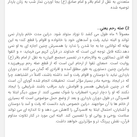
متعددي به نقل از امام باقر و امام صادق (ع) بجا آوردن نماز شب به زنان باردار
توصيه شده.
2) صله رحم يعني…
معمولاً 9 ماه طول مي کشد تا نوزاد متولد شود. دراين مدت خانم باردار نمي
تواند و البته نبايد رفت و آمدهاي خود با خانواده و اقوام را قطع کند؛ به اين
بهانه که توانايي جا به جا شدن را ندارد يا همسرش چنين اجازه اي به او نمي
دهد.نکته قابل توجه اين است که خداوند در قرآن کريم مي فرمايد: « و اتقوا
الله الذي تسائلون به والارحام.» در تفسير «مجمع البيان» به نقل از امام باقر (ع)
روايت است. «معناي تقوا از ارحام اين است که از قطع صله رحم بپرهيزيد.»
بنابراين چنين دستوري به طور مطلق آمده و افرادي که گمان مي کنند در دوران
بارداري نبايد با دوستان و اقوام رفت و آمد داشته باشند، کاملاً در اشتباهند چرا
که در ايجاد روحيه مادر بسيار مؤثر است. تحقيقات انجام شده گوياي آن است
که در چنين شرايطي همسر و اقوامش بايد مراقب باشند شرايطي را ايجاد
نکنند که او را دچار ترس؛ اضطراب يا شوک عصبي کنند. از سوي ديگر ابتلا به
افسردگي در طول دوران بارداري و بعد از وضع حمل موضوعي است که بسياري
از خانم ها با آن مواجهند. دراين خصوص بايد دانست که رفت و آمد با دوستان
و آشنايان، احتمال ابتلا به افسردگي را کاهش مي دهد و تا اندازه اي مي تواند
سلامت روحي و رواني او را تضمين کند. البته اين مورد در کنار تلاوت مداوم
قرآن، نقش پررنگ تر و مؤثرتري خواهد داشت.