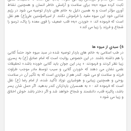
ثابت کرده ميوه «به» براي سلامت و آرامش خاطر انسان و همچنين نشاط
آوري مؤثر است و به همين دليل به خانم هاي باردار توصيه مي شود در رژيم
غذايي خود اين ميوه مفيد را فراموش نکنند. از اميرالمؤمنين علي(ع) هم نقل
است که فرموده اند: « خوردن «به» قلب ضعيف را قوي معده را پاک، ترسو را
شجاع و فرزند را زيبا مي کند.»
6) سبدي از ميوه ها
در طب اسلامي به خانم هاي باردار توصيه شده در سبد ميوه خود حتماً گلابي
را هم داشته باشند. در اين خصوص روايت است که امام صادق (ع) به پسري
زيبا نظر کردند و فرمودند: « پدر اين جوان بايد گلابي خورده باشد.» تحقيقات
علمي نشان مي دهند که خوردن گلابي و سيب توسط مادر موجب طراوت
فرزند و سلامت او مي شود. کندر هم از مواردي است که به تأثير آن در سلامت
روحي و همچنين زيبايي و هوشياري نوزاد تأکيد شده، از امام رضا (ع) نقل
است که فرموده اند : « به همسران باردارتان کندر بدهيد. اگر حمل شان پسر
باشد، پاکيزه قلب، دانشمند و شجاع خواهد شد و اگر دختر باشد خوش اخلاق
و زيبا مي شود.»