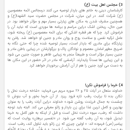
3) مجلس اهل بيت (ع)
کارشناسان ديني به خانم هاي باردار توصيه مي کنند درمجالس ائمه معصومين
(ع) شرکت کنند. در اين ميان، شرکت در مجلس حضرت سيد الشهدا(ع) و
همچنين مشرف شدن به مکان هاي زيارتي بسيار مهم و مؤثر خواهد بود. در
عين حال، ريختن اشک دراين مراسم و برنامه ها موردي است که نبايد آن را
فراموش کرد. چرا که هر قطره اشکي که براي ائمه معصومين (ع) ريخته شود،
عامل تزکيه نفس و سلامت روح و روان مادر و جنين او خواهد شد. رفتن به
زيارتگاه براي مادري که باردار است، بسيار توصيه شده چرا که حتي نگاه به
ضريح مطهر امامان معصوم و نوادگان پاک و بزرگوارشان در زيبايي باطن مادر و
جنين بسيار مؤثر است و طبيعتاً منجر به زيبايي ظاهر و صورت جنين مي شود
و اين زيبايي ها عمدتاً پايدارند. آرامشي که مادر در اثر حضور در اين مکان ها
به دست مي آورد جنين را هم از آن آرامش برخوردار خواهد کرد.
4) خرما را فراموش نکن!
خداوند متعال در آيات 25 و 26 سوره مريم مي فرمايد: «شاخه درخت نخل را
تکان بده تا برايت رطب تازه فرود ريزد. از آن خرما بخور و آب بنوش تا
چشمت به جمال فرزندت روشن شود.» خداوند دراين آيات رطب را به عنوان
بهترين و کامل ترين غذا براي زن باردار و زائو معرفي مي کند. البته بايد توجه
داشت که رطب، ميوه درخت نخل است و قبل از اينکه به طور کامل به خرما
تبديل شود، به آن رطب گفته مي شود. در «تفسير برهان» روايت است که
پيامبر (ص) فرموده اند: « اولين چيزي که زن زائو بايد تناول کند، رطب است.
به درستي که خداوند متعال به مريم(س) فرمود: « وَ هُزِّي إلَيکِ بِجِذع النَّخلَهِ