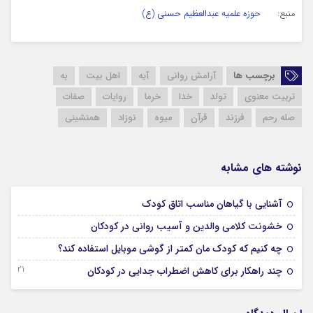
منبع:
حوزه علمیه عبدالعظیم حسنی (ع)
برچسب ها
آرامش روانی
آیه
اهل بیت
به
تربیت معنوی
تولد
خدا
خرما
روایات
صفات
صله رحم
فرزند
قرآن
میوه
نوزاد
همنشینی
نوشته های مشابه
19 نوامبر 2024
آشنایی با گیاهان مناسب اتاق کودک
19 نوامبر 2024
خشونت کلامی والدین و آسیب روانی در کودکان
01 اکتبر 2024
چه کنیم که کودک مان کمتر از گوشی موبایل استفاده کند؟
21 سپتامبر 2024
چند راهکار برای کاهش اضطراب جدایی در کودکان