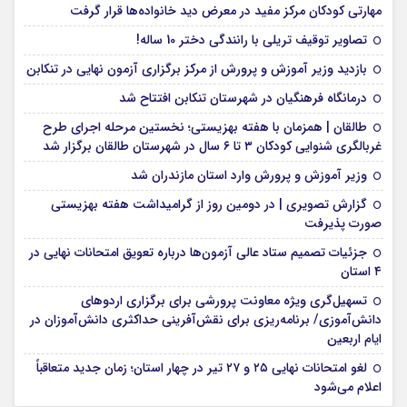
مهارتی کودکان مرکز مفید در معرض دید خانواده‌ها قرار گرفت
تصاویر توقیف تریلی با رانندگی دختر 10 ساله!
بازدید وزیر آموزش و پرورش از مرکز برگزاری آزمون نهایی در تنکابن
درمانگاه فرهنگیان در شهرستان تنکابن افتتاح شد
طالقان | همزمان با هفته بهزیستی؛ نخستین مرحله اجرای طرح
غربالگری شنوایی کودکان ۳ تا ۶ سال در شهرستان طالقان برگزار شد
وزیر آموزش و پرورش وارد استان مازندران شد
گزارش تصویری | در دومین روز از گرامیداشت هفته بهزیستی
صورت پذیرفت
جزئیات تصمیم ستاد عالی آزمون‌ها درباره تعویق امتحانات نهایی در
۴ استان
تسهیل‌گری ویژه معاونت پرورشی برای برگزاری اردوهای
دانش‌آموزی/ برنامه‌ریزی برای نقش‌آفرینی حداکثری دانش‌آموزان در
ایام اربعین
لغو امتحانات نهایی ۲۵ و ۲۷ تیر در چهار استان؛ زمان جدید متعاقباً
اعلام می‌شود