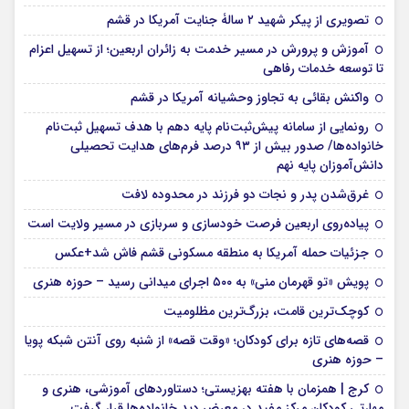
تصویری از پیکر شهید ۲ سالۀ جنایت آمریکا در قشم
آموزش و پرورش در مسیر خدمت به زائران اربعین؛ از تسهیل اعزام
تا توسعه خدمات رفاهی
واکنش بقائی به تجاوز وحشیانه آمریکا در قشم
رونمایی از سامانه پیش‌ثبت‌نام پایه دهم با هدف تسهیل ثبت‌نام
خانواده‌ها/ صدور بیش از ۹۳ درصد فرم‌های هدایت تحصیلی
دانش‌آموزان پایه نهم
غرق‌شدن پدر و نجات دو فرزند در محدوده لافت
پیاده‌روی اربعین فرصت خودسازی و سربازی در مسیر ولایت است
جزئیات حمله آمریکا به منطقه مسکونی قشم فاش شد+عکس
پویش «تو قهرمان منی» به ۵۰۰ اجرای میدانی رسید – حوزه هنری
کوچک‌ترین قامت، بزرگ‌ترین مظلومیت
قصه‌های تازه برای کودکان؛ «وقت قصه» از شنبه روی آنتن شبکه پویا
– حوزه هنری
کرج | همزمان با هفته بهزیستی؛ دستاوردهای آموزشی، هنری و
مهارتی کودکان مرکز مفید در معرض دید خانواده‌ها قرار گرفت