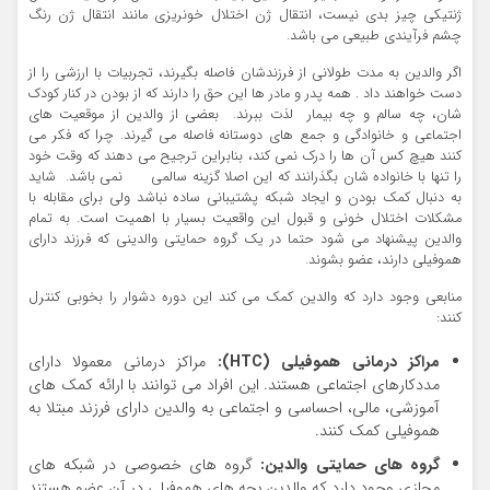
ژنتیکی چیز بدی نیست، انتقال ژن اختلال خونریزی مانند انتقال ژن رنگ
چشم فرآیندی طبیعی می باشد.
اگر والدین به مدت طولانی از فرزندشان فاصله بگیرند، تجربیات با ارزشی را از
دست خواهند داد . همه پدر و مادر ها این حق را دارند که از بودن در کنار کودک
شان، چه سالم و چه بیمار لذت ببرند. بعضی از والدین از موقعیت های
اجتماعی و خانوادگی و جمع های دوستانه فاصله می گیرند. چرا که فکر می
کنند هیچ کس آن ها را درک نمی کند، بنابراین ترجیح می دهند که وقت خود
را تنها با خانواده شان بگذرانند که این اصلا گزینه سالمی نمی باشد. شاید
به دنبال کمک بودن و ایجاد شبکه پشتیبانی ساده نباشد ولی برای مقابله با
مشکلات اختلال خونی و قبول این واقعیت بسیار با اهمیت است. به تمام
والدین پیشنهاد می شود حتما در یک گروه حمایتی والدینی که فرزند دارای
هموفیلی دارند، عضو بشوند.
منابعی وجود دارد که والدین کمک می کند این دوره دشوار را بخوبی کنترل
کنند:
مراکز درمانی هموفیلی (
HTC
):
مراکز درمانی معمولا دارای
مددکارهای اجتماعی هستند. این افراد می توانند با ارائه کمک های
آموزشی، مالی، احساسی و اجتماعی به والدین دارای فرزند مبتلا به
هموفیلی کمک کنند.
گروه های حمایتی والدین:
گروه های خصوصی در شبکه های
مجازی وجود دارد که والدین بچه های هموفیلی در آن عضو هستند