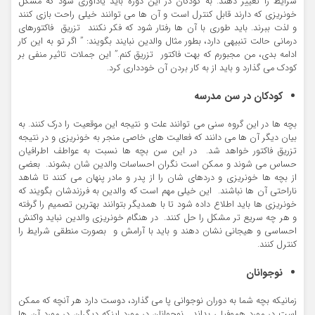
شرایط را تغییر دهند. به کودکان در این دوره باید یادآوری شود که مشکل
خونریزی که دارند قابل کنترل است و آن ها می توانند خیلی راحت بازی کنند
و لذت ببرند. باید طوری با آن ها رفتار شود که فکر نکنند تزریق فاکتورهای
درمانی حالت تنبیهی دارد، بطور مثال والدین نبایند بگویند: ” اگر تو به این کار
ادامه بدی، من مجبورم که بهت فاکتور تزریق کنم.” این جملات تاثیر منفی بر
کودک می گذارد و باید از به کار بردن آن خودداری کرد.
کودکان در سن مدرسه
بچه ها در این گروه سنی می توانند علت و نتیجه این موقعیت را درک کنند. به
بیان دیگر آن ها می دانند که فعالیت های خاصی منجر به خونریزی و در نتیجه
تزریق فاکتور خواهد شد. در این سن بچه ها نسبت به عواطف اطرافیان
حساس می شوند و ممکن است نگران احساسات والدین شان بشوند. بعضی
از بچه ها خونریزی و دردهای شان را از پدر و مادر پنهان می کنند تا شاهد
ناراحتی آن ها نباشند. این خیلی مهم است که والدین به فرزندشان بگویند که
خونریزی ها باید اطلاع داده شود تا با همدیگر بتوانند بهترین تصمیم را گرفته
و هر چه سریع تر مشکل را حل کنند. در هنگام خونریزی والدین نباید واکنش
احساسی و هیجانی نشان دهند و باید با آرامش و بصورت منطقی شرایط را
کنترل کنند.
نوجوانان
زمانیکه بچه شما به دوران نوجوانی پا می گذارد، دوست دارد هر آنچه که ممکن
است در مورد هموفیلی بداند. نوجوانان در مورد اینکه دیگران در مورد آن ها