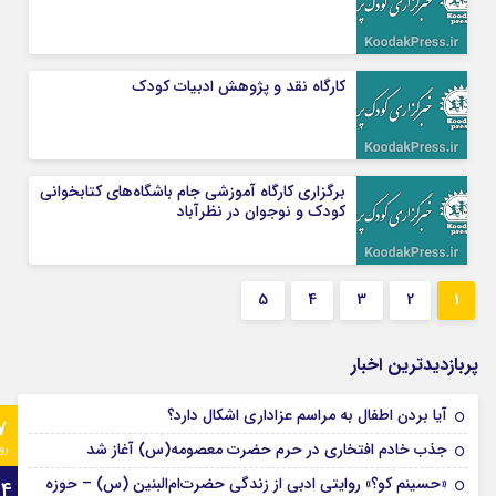
کارگاه نقد و پژوهش ادبیات کودک
برگزاری کارگاه آموزشی جام باشگاه‌های کتابخوانی
کودک و نوجوان در نظرآباد
5
4
3
2
1
پربازدیدترین اخبار
آیا بردن اطفال به مراسم عزادارى اشکال دارد؟
7
جذب خادم افتخاری در حرم حضرت معصومه(س) آغاز شد
رو
«حسینم کو؟» روایتی ادبی از زندگی حضرت‌ام‌البنین (س) – حوزه
24