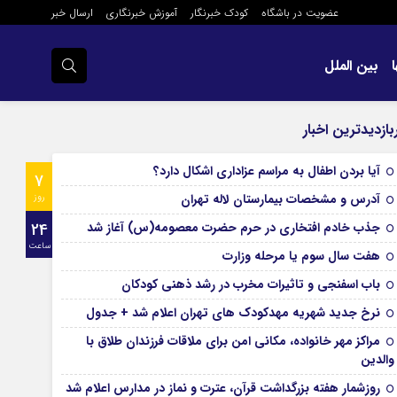
عضویت در باشگاه
کودک خبرنگار
آموزش خبرنگاری
ارسال خبر
بین الملل
بازدیدترین اخبار
آیا بردن اطفال به مراسم عزادارى اشکال دارد؟
7
آدرس و مشخصات بیمارستان لاله تهران
روز
جذب خادم افتخاری در حرم حضرت معصومه(س) آغاز شد
24
ساعت
هفت سال سوم یا مرحله وزارت
باب اسفنجی و تاثیرات مخرب در رشد ذهنی کودکان
نرخ جدید شهریه مهدکودک های تهران اعلام شد + جدول
مراکز مهر خانواده، مکانی امن برای ملاقات فرزندان طلاق با
والدین
روزشمار هفته بزرگداشت قرآن، عترت و نماز در مدارس اعلام شد