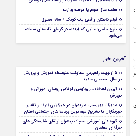
باب اسفنجی و تاثیرات مخرب در رشد ذهنی کودکان
ه
هفت سال سوم یا مرحله وزارت
فیلم داستان واقعی یک کودک ۹ ساله معلول
ن
طرح حامی؛ جایی که آینده، در گرمای تابستان ساخته
می‌شود
 یک
ش
آخرین اخبار
ن
ن، 35 هزار نفر
۵ اولویت راهبردی معاونت متوسطه آموزش و پرورش
در سال تحصیلی جدید
د
تبیین اهداف سی‌ونهمین اجلاس روسای آموزش و
پرورش
ور در سال 2011، برای
مدیرکل بهزیستی مازندران در خبرگزاری ایرنا؛ از تقدیر
خبرنگاران تا تشریح مهم‌ترین برنامه‌های اجتماعی استان
ج
گروه‌های آموزشی سمپاد، پیشران ارتقای شایستگی‌های
حرفه‌ای معلمان