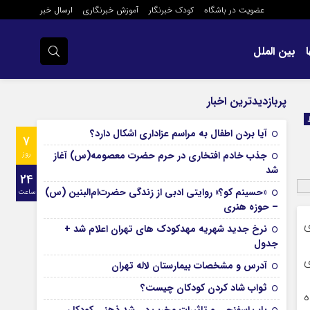
عضویت در باشگاه
کودک خبرنگار
آموزش خبرنگاری
ارسال خبر
بین الملل
پربازدیدترین اخبار
آیا بردن اطفال به مراسم عزادارى اشکال دارد؟
7
جذب خادم افتخاری در حرم حضرت معصومه(س) آغاز
روز
شد
24
«حسینم کو؟» روایتی ادبی از زندگی حضرت‌ام‌البنین (س)
ساعت
– حوزه هنری
ی
نرخ جدید شهریه مهدکودک های تهران اعلام شد +
جدول
ی
آدرس و مشخصات بیمارستان لاله تهران
ثواب شاد کردن کودکان چیست؟
ه