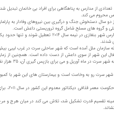
 تعدادی از مدارس به پناهگاهی برای افراد بی خانمان تبدیل شد
رس محروم می کند.
 دو سال دستخوش جنگ و درگیری بین نیروهای وفادار به پارلما
للی و گروه های مسلح شامل گروه تروریستی داعش است.
خشونت و درگیری در لیبی باعث شده اکثر مدارس شهر بنغازی در نیمه سال 2014 تعطیل شوند و تنها حدود
 شدند.
نه سازمان ملل آمده است که شهر ساحلی سرت در غرب لیبی بی
غال این شهر از سوی داعش از دست داده است. همچنین از زما
حمله نیروهای وفادار به دولت وفاق ملی لیبی به شهر سرت در ماه آوریل و می برای بازپس گیری آ
شهر سرت رو به وخامت است و بیمارستان های این شهر با کمبو
شبه نظامیان رقیب در لیبی از زمان سرنگونی حکومت معمر قذافی دیکتاتور معدوم این کش
 زمینه تقسیم قدرت تشکیل شد، تلاش می کند در میان هرج و مر
شاند.