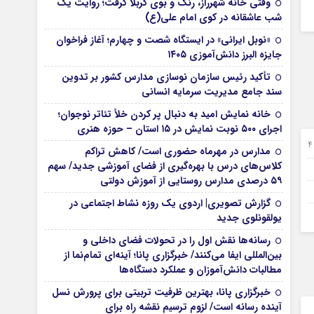
وقتی خانه شهرراز، رنگ و بوی کربلا گرفت؛ روایت یک
شب عاشقانه در کوی امام علی(ع)
«نوبل ایرانی» در ایستگاه شصت و چهارم؛ آغاز فراخوان
جایزه البرز دانش‌آموزی ۱۴۰۵
تأکید رئیس سازمان نوسازی مدارس کشور بر تدوین
سند جامع مدیریت سرمایه انسانی
خانه نمایش امید به دنبال پر کردن خلأ تئاتر نوجوان؛
اجرای ۵۰۰ نوبت نمایش در ۱۵ استان – حوزه هنری
24 شهریور 1403
مدارس در مهرماه حضوری است/ کاهش تراکم
کلاس‌های درس با بهره‌گیری از فضای آموزشی جدید/ سهم
22 مرداد 1403
۵۹ درصدی مدارس روستایی از آموزش دولتی
17 مرداد 1403
گزارش تصویری| اردوی یک روزه نشاط اجتماعی در
05 مرداد 1403
یولقونلوی جدید
رسانه‌ها نقش اول را در تحولات فضای داخلی و
بین‌المللی ایفا می‌کنند/ خبرگزاری پانا؛ آینه‌ای تمام‌نما از
مطالبات دانش‌آموزان و عملکرد دستگاه‌ها
خبرگزاری پانا، بهترین ظرفیت تربیتی برای پرورش نسل
آینده رسانه است/ لزوم ترسیم نقشه راه برای