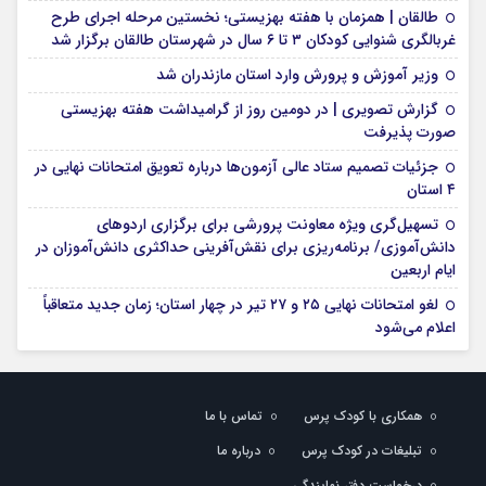
طالقان | همزمان با هفته بهزیستی؛ نخستین مرحله اجرای طرح
غربالگری شنوایی کودکان ۳ تا ۶ سال در شهرستان طالقان برگزار شد
وزیر آموزش و پرورش وارد استان مازندران شد
گزارش تصویری | در دومین روز از گرامیداشت هفته بهزیستی
صورت پذیرفت
جزئیات تصمیم ستاد عالی آزمون‌ها درباره تعویق امتحانات نهایی در
۴ استان
تسهیل‌گری ویژه معاونت پرورشی برای برگزاری اردوهای
دانش‌آموزی/ برنامه‌ریزی برای نقش‌آفرینی حداکثری دانش‌آموزان در
ایام اربعین
لغو امتحانات نهایی ۲۵ و ۲۷ تیر در چهار استان؛ زمان جدید متعاقباً
اعلام می‌شود
همکاری با کودک پرس
تماس با ما
تبلیغات در کودک پرس
درباره ما
درخواست دفتر نمایندگی