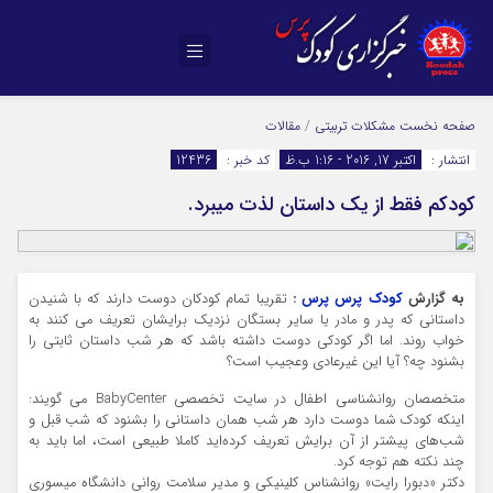
صفحه نخست
مشکلات تربیتی
/
مقالات
انتشار :
اکتبر 17, 2016 - 1:16 ب.ظ
کد خبر :
12436
کودکم فقط از یک داستان لذت میبرد.
به گزارش
کودک پرس پرس
:
تقریبا تمام کودکان دوست دارند که با شنیدن
داستانی که پدر و مادر یا سایر بستگان نزدیک برایشان تعریف می کنند به
خواب روند. اما اگر کودکی دوست داشته باشد که هر شب داستان ثابتی را
بشنود چه؟ آیا این غیرعادی وعجیب است؟
متخصصان روانشناسی اطفال در سایت تخصصی BabyCenter می گویند:
اینکه کودک شما دوست دارد هر شب همان داستانی را بشنود که شب قبل و
شب‌های پیشتر از آن برایش تعریف کرده‌اید کاملا طبیعی است، اما باید به
چند نکته هم توجه کرد.
دکتر «دبورا رایت» روانشناس کلینیکی و مدیر سلامت روانی دانشگاه میسوری