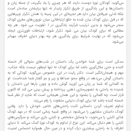
می‌گوید: کودکان نوپا دوست دارند که هر چیزی را یاد بگیرند، از جمله زبان و
داستان‌ها و این یادگیری از طریق تکرار پایدار نه تنها برایشان ساده‌تر است
بلکه لذتی غیرقابل بیان دارد.هر تجربه‌ای در این زمینه یا همان تکرار چیزهایی
که در قبل برای کودک بیان شده به خلق ارتباطاتی میان نورون‌های مغزی کودک
منجر می‌شود و بدین ترتیب فرآیند یادگیری در ا. تقویت می شود. هر چه
مطالبی که برای کودک بیان می شود تکرار شود، ارتباطات قوی‌تری ایجاد
می‌شود که در نهایت شرایط برای یادگیری هر چه بهتر دنیای اطراف مهیاتر
می‌شود.
ممکن است برای شما خواندن یک داستان در شب‌های متوالی کار خسته
کننده و حتی ملال‌آوری باشد اما برای کودک نه تنها اینطور نیست بلکه جذاب،
مهم و هیجان‌انگیز است. دکتر رایت در این خصوص می‌گوید: کودکی که به
داستان گوش می‌دهد در واقع محو صداها و زیر و بم گفتار شما شده‌است. او
به کلماتی که شما بر زبان می آورید گوش داده و چون بارها این داستان را
شنیده به راحتی به تصویرسازی ذهنی پرداخته و پیش بینی می کند که اکنون
قرار است چه کلماتی را بشنود و این همان هیجانی است که شاید از نظر شما
خسته کننده باشد اما برای کودک دنیایی متفاوت را رقم می‌زند.
تداوم تعریف کردن داستانی ثابت راحتی‌های خاص خودش را دارد. وقتی
کودک داستان مشابهی را می‌شنود در واقع شبیه زمانی است که در مهد کودک
غذای ثابتی را می‌خورد، با وسایل مشخص و ثابتی بازی می‌کند و سرگرمی‌های
ثابتی را هم دنبال می‌کند. این نوع از تداوم به کودک نوپا کمک می‌کند تا دنیای
اطراف را به راحتی بیشتری درک کرده و در عین حال همواره احساس امنیت