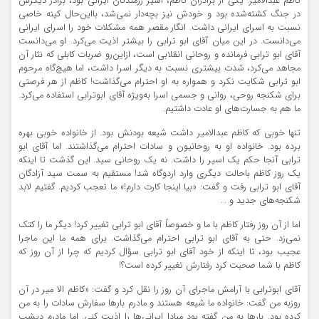
کاظم عبدالامیر. یکی از برادران کاظم، اسیر رزمندگان ایرانی بود، برادر دیگرش
در جنگ کشته‌شده بود و خودش نیز بچه‌دار نمی‌شد، بااین‌حال کینه خاصی
نسبت به اسرای ایرانی داشت. انگار مقصر همه مشکلات خود را اسرای ایرانی
می‌دانست. در این میان آقای ابو ترابی را بیشتر اذیت می‌کرد. او می‌دانست
آقای ابو ترابی فرمانده و روحانی انقلابی است، ازاین‌رو ضربات کابلی که نثار آن
مجاهد می‌کرد، شدت بیشتری نسبت به دیگر اسرا داشت، اما هیچ‌گاه مرحوم
ابو ترابی شکایت نکرد و همواره به او احترام می‌گذاشت! کاظم از هر فرصتی
برای شکنجه روحی، روانی و جسمی اسرا به‌ویژه آقای ابوترابی استفاده می‌کرد.
ما هم به جسارت‌های او عادت داشتیم.
تنها خوبی که کاظم عبدالامیر داشت شیعه بودنش بود. از خانواده خوبی بهره
برده بود. خانواده او به روحانیون و سادات احترام می‌گذاشتند. اما آقای ابو
ترابی آنجا حکم یک اسیر را داشت. نه یک روحانی سید. این گذشت تا اینکه
یک روز کاظم باحالت دیگری وارد اردوگاه شد! مستقیم به سمت سید آزادگان
آقای ابو ترابی رفت و گفت: «بیا اینجا کارت دارم!» ما تعجب کردیم. گفتیم لابد
شکنجه‌های جدید و …
اما از آن روز رفتار کاظم با ما و خصوصاً آقای ابو ترابی تغییر کرد! دیگر ما را کتک
نمی‌زد. حتی به آقای ابو ترابی احترام می‌گذاشت. برای همه ما این ماجرا
عجیب بود، تا اینکه از خود آقای ابو ترابی سؤال کردیم که چرا از آن روز که
کاظم با شما صحبت کرد رفتارش تغییر کرده است؟!
آقای ابوترابی با آرامش ماجرای آن روز را نقل کرد و گفت: «کاظم الا میر در آن
روزبه من گفت: خانواده ما شیعه هستند و مادرم بارها سفارش سادات را به من
کرده بود. بارها به من گفته بود مبادا ایرانی‌ها را اذیت کنی. اما مادرم دیشب