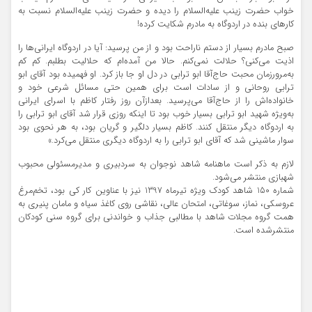
خواب حضرت زینب علیه‌السلام را دیده و حضرت زینب علیه‌السلام نسبت به
کارهای بنده در اردوگاه به مادرم شکایت کرده!
صبح مادرم بسیار از دستم ناراحت بود و از من پرسید: آیا در اردوگاه ایرانی‌ها را
اذیت می‌کنی؟ حلالت نمی‌کنم. حالا من آمده‌ام که حلالیت بطلبم. کم کم
به‌مرورزمان محبت حاج‌آقا ابو ترابی در دل او جا باز کرد. او فهمیده بود آقای ابو
ترابی روحانی و از سادات است برای همین حتی مسائل شرعی خود و
خانواده‌اش را از حاج‌آقا می‌پرسید. بعدازآن روز رفتار کاظم با اسرای ایرانی
به‌ویژه شهید ابو ترابی بسیار خوب بود تا اینکه روزی قرار شد آقای ابو ترابی را
به اردوگاه دیگر منتقل کنند. کاظم بسیار دلگیر و گریان بود، به هر نحوی بود
سوار ماشینی شد که آقای ابو ترابی را به اردوگاه دیگری منتقل می‌کرد.»
لازم به ذکر است ماهنامه شاهد نوجوان به سردبیری و مدیرمسئولی محبوب
شهبازی منتشر می‌شود.
شماره 150 شاهد کودک ویژه تیرماه 1397 نیز با عناوین کار کی بود، تخم‌مرغ
عروسکی، نماز، سوغاتی، امتحان عالی، نقاشی روی کاغذ سیاه و مامان پنیری به
همت گروه مجلات شاهد با مطالبی جذاب و خواندنی برای گروه سنی کودکان
منتشرشده است.