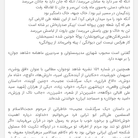
آنکه که سر دارد به سامان می‌رسد/ آنکه که جان دارد به جانان می‌رسد
دیده‌ام، دستی به‌سوی ماه رفت /بی‌سر و جان تا لقاءالله رفت
زندگیمان در مسیر تیر بود/ خاک جبهه، خاک دامنگیر بود
آنکه خود را مرد میدان فرض کرد/ آمد از این نقطه طی الارض کرد
هر که گِرد شعله چون پروانه است /پیکر صدپاره‌اش بر شانه است
تن به خاک و بوی یاسش می‌رسد/ بوی باروت از لباسش می‌رسد
دشمن‌افکن‌های بی‌نام‌ونشان/ پوکهٔ خونین شده تسبیحشان
کار هرکس نیست این دیوانگی / پیله وا‌می‌ماند از پروانگی»
گفتنی است محبوب شهبازی مدیرمسئولی و سردبیری ماهنامه «شاهد جوان»
را بر عهده دارد.
همچنین در شماره 159 نشریه شاهد نوجوان، مطالبی با عنوان «افق روشن»،
«میهمان خورشید»، «حکایتی از آینده‌نگری امیر»، «ارزش‌ها»، «کوچ»، «شاه مار
دوش»، «الاغ فراری»، «یک سرگذشت عجیب»، «چنین گویند»، «داستان
قهرمان واقعی»، «زیباشهری دیگر»، «خواب زیاد»، «یکی از هزاران (شهید سید
علی اقبالی دوگاهه»، «شیرین‌تر از شعر»، «شیرزن»، «جالب ناک از ورزش»،
«امید به جوانان» و «مساجد ایران» خواندنی شده‌اند.
در داستان «یک سرگذشت عجیب»؛ خاطراتی از مرحوم حجت‌الاسلام و
المسلمین علی‌اکبر ابو ترابی فرد می‌خوانیم: «خداوند درباره اهمیت
خوش‌اخلاقی و برخورد خوب با مردم به رسول خود در قرآن می‌فرماید: «اگر
اخلاق تو تند بود مردم از اطراف تو می‌رفتند.» در اردوگاه تکریت 55 مسئول
شکنجه اسرای ایرانی جوانی بود به نام «کاظم عبدالامیر مزهرالنجار» معروف به