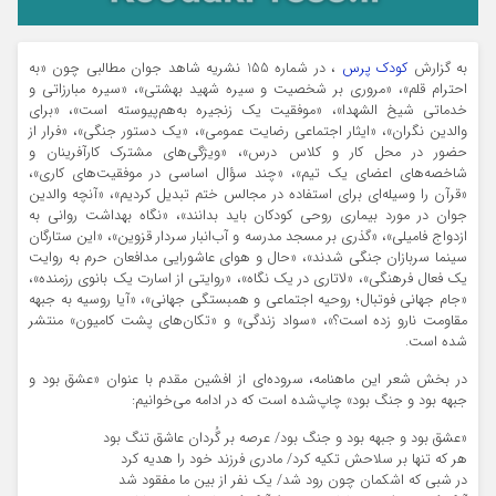
به گزارش
کودک پرس
، در شماره 155 نشریه شاهد جوان مطالبی چون «به
احترام قلم»، «مروری بر شخصیت و سیره شهید بهشتی»، «سیره مبارزاتی و
خدماتی شیخ الشهدا»، «موفقیت یک زنجیره به‌هم‌پیوسته است»، «برای
والدین نگران»، «ایثار اجتماعی رضایت عمومی»، «یک دستور جنگی»، «فرار از
حضور در محل کار و کلاس درس»، «ویژگی‌های مشترک کارآفرینان و
شاخصه‌های اعضای یک تیم»، «چند سؤال اساسی در موفقیت‌های کاری»،
«قرآن را وسیله‌ای برای استفاده در مجالس ختم تبدیل کردیم»، «آنچه والدین
جوان در مورد بیماری روحی کودکان باید بدانند»، «نگاه بهداشت روانی به
ازدواج فامیلی»، «گذری بر مسجد مدرسه و آب‌انبار سردار قزوین»، «این ستارگان
سینما سربازان جنگی شدند»، «حال و هوای عاشورایی مدافعان حرم به روایت
یک فعال فرهنگی»، «لاتاری در یک نگاه»، «روایتی از اسارت یک بانوی رزمنده»،
«جام جهانی فوتبال؛ روحیه اجتماعی و همبستگی جهانی»، «آیا روسیه به جبهه
مقاومت نارو زده است؟»، «سواد زندگی» و «تکان‌های پشت کامیون» منتشر
شده است.
در بخش شعر این ماهنامه، سروده‌ای از افشین مقدم با عنوان «عشق بود و
جبهه بود و جنگ بود» چاپ‌شده است که در ادامه می‌خوانیم:
«عشق بود و جبهه بود و جنگ بود/ عرصه بر گُردان عاشق تنگ بود
هر که تنها بر سلاحش تکیه کرد/ مادری فرزند خود را هدیه کرد
در شبی که اشکمان چون رود شد/ یک نفر از بین ما مفقود شد