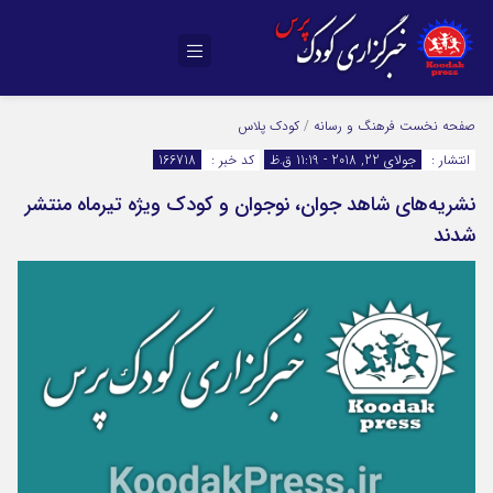
صفحه نخست
فرهنگ و رسانه
/
کودک پلاس
انتشار :
جولای 22, 2018 - 11:19 ق.ظ
کد خبر :
166718
نشریه‌های شاهد جوان، نوجوان و کودک ویژه تیرماه منتشر
شدند