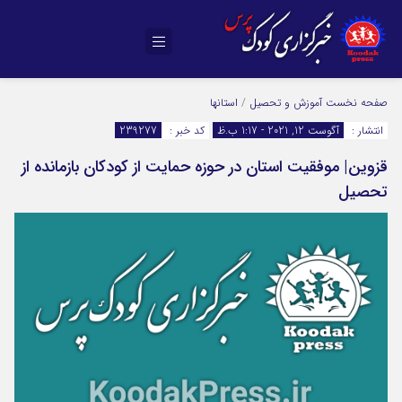
صفحه نخست
آموزش و تحصیل
/
استانها
انتشار :
آگوست 12, 2021 - 1:17 ب.ظ
کد خبر :
239277
قزوین| موفقیت استان در حوزه حمایت از کودکان بازمانده از
تحصیل