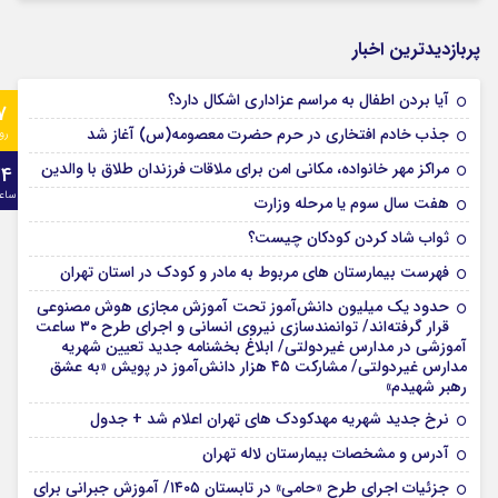
پربازدیدترین اخبار
آیا بردن اطفال به مراسم عزادارى اشکال دارد؟
7
جذب خادم افتخاری در حرم حضرت معصومه(س) آغاز شد
رو
مراکز مهر خانواده، مکانی امن برای ملاقات فرزندان طلاق با والدین
24
ساع
هفت سال سوم یا مرحله وزارت
ثواب شاد کردن کودکان چیست؟
فهرست بیمارستان های مربوط به مادر و کودک در استان تهران
حدود یک میلیون دانش‌آموز تحت آموزش مجازی هوش مصنوعی
قرار گرفته‌اند/ توانمندسازی نیروی انسانی و اجرای طرح ۳۰ ساعت
آموزشی در مدارس غیردولتی/ ابلاغ بخشنامه جدید تعیین شهریه
مدارس غیردولتی/ مشارکت ۴۵ هزار دانش‌آموز در پویش «به عشق
رهبر شهیدم»
نرخ جدید شهریه مهدکودک های تهران اعلام شد + جدول
آدرس و مشخصات بیمارستان لاله تهران
جزئیات اجرای طرح «حامی» در تابستان ۱۴۰۵/ آموزش جبرانی برای