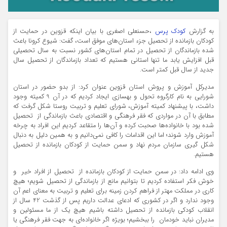
به گزارش
کودک پرس
،حسنعلی اصغری با بیان اینکه قزوین در حمایت از
کودکان بازمانده از تحصیل جزء استان‌های موفق است، گفت: شیوع کرونا باعث
شده بازماندگان از تحصیل در تمام استان‌های کشور نسبت به سال تحصیلی
قبل افزایش یابد ما تنها استانی هستیم که تعداد بازماندگان از تحصیل سال
جدید از سال قبل کمتر است.
مدیرکل آموزش و پروش استان قزوین عنوان کرد: از بدو حضور در استان
شورایی به نام کارگروه تحول و بهسازی ایجاد کردیم که در آن 9 کمیته وجود
داشت، با پیشنهاد کمیته آموزش، شورای تعلیم و تربیت روستا شکل گرفت که
مطابق با آن در مواردی که فقر فرهنگی و اقتصادی باعث بازماندگی از تحصیل
شده بود با خانواده‌ها صحبت کرده و آن‌ها را متقاعد کردیم این افراد به چرخه
آموزش وارد شوند؛ اما این اقدامات را کافی نمی‌دانیم و به همین دلیل به دنبال
شکل گیری سازمان مردم نهاد و سمن حمایت از کودکان بازمانده از تحصیل
هستیم.
وی ادامه داد: در سمن حمایت از کودکان بازمانده از تحصیل از افراد خیر و
خوش فکر استفاده کردیم تا بتوانیم مانع از بازماندگی از تحصیل شویم؛ هیچ
کاری در مملکت مهتر از فراهم کردن زمینه برای تعلیم و تربیت به معنای اعم آن
وجود ندارد و اگر در کشوری که ادعای عدالت داریم پس از گذشت 42 سال از
انقلاب کودکی بازمانده از تحصیل داشته باشیم هیچ یک از ما مسئولین و
مدیران نباید خودمان را ببخشیم؛ بویژه اگر خانواده‌ای به جهت فقر فرهنگی یا