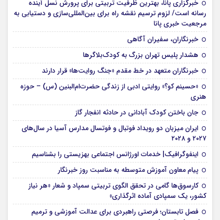
خبرگزاری پانا، بهترین ظرفیت تربیتی برای پرورش نسل آینده
رسانه است/ لزوم ترسیم نقشه راه برای بین‌المللی‌سازی و دستیابی به
مرجعیت خبری پانا
خبرنگاران، سفیران آگاهی
هشدار پلیس تهران بزرگ به کودک‌بلاگرها
خبرنگاران متعهد در خط مقدم «جنگ روایت‌ها» قرار دارند
«حسینم کو؟» روایتی ادبی از زندگی حضرت‌ام‌البنین (س) – حوزه
هنری
جان باختن کودک آبادانی در حادثه انفجار گاز
ایران میزبان دو رویداد فوتبال و فوتسال مدارس آسیا در سال‌های
۲۰۲۷ و ۲۰۲۸
اینفوگرافیک| خدمات اورژانس اجتماعی بهزیستی را بشناسیم
پیام معاون آموزش متوسطه به مناسبت روز خبرنگار
کارسوق‌ها گامی در تحقق الگوی تربیتی سمپاد و شعار «هر نیاز
کشور، یک سمپادی آماده اثرگذاری»
فصل تابستان؛ فرصتی راهبردی برای عدالت آموزشی و ترمیم