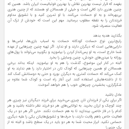
بفهمد که قرار نیست بهترین نقاش یا بهترین فوتبالیست ایران باشد. همین که
چنین هنری دارد کافی است و خیلی از همسالان او هستند که از چنین هنری
بی‌بهره‌اند و به او حسادت می‌کنند. با او تمرین کنید و با تشویق مداوم
فرزندتان را به نقطه مطلوب برسانید. مهم این است که خودش از ترک آن
فعالیت منصرف شود.
بگذارید هدیه بدهد
رایج‌ترین نوع حسادت کودکانه حسادت به اسباب بازی‌ها، لباس‌ها و
دارایی‌هایی است که دیگران دارند و او ندارد. اگر تهیه چنین چیزهایی از عهده
شما خارج است، به او پس‌انداز کردن را بیاموزید و بگویید می‌تواند با پول‌های
روزانه یا عیدی‌های خودش، چنین وسایلی را بخرد.
البته در كنار این موضوع، گذشت را هم به او بیاموزید. اینکه بداند برخی
همسالان او همین چیزهایی که کودک تان در اختیار دارد را هم ندارند به او
کمک می‌کند كه حسادت کمتری به دیگران بورزد و حتی به دوستانش کمک کند
تا از داشته‌هایش استفاده کنند. این آغاز راه است و کودک شما علاوه بر
شکرگزاری، بخشیدن چیزهای خوب را هم خواهد آموخت.
عادل باشید
اگر برای یکی از فرزندان تان چیزی می‌خرید برای فرزند دیگرتان نیز چیزی هر
چند کوچک و ارزان بخرید. به توانایی‌های هر دو فرزند نظر داشته باشید و هر
کدام را در فاز خاصی بیندازید تا به هم حسادت نکنند. حتی اگر هر دو در یک
فعالیت خاص باهم رقابت دارند، با حرف‌ها و تشویق‌هایتان یکی را علیه دیگری
حساس نکنید. ابراز محبت شما به هر دو باید در یک سطح باشد و البته نه از
یک جنس!