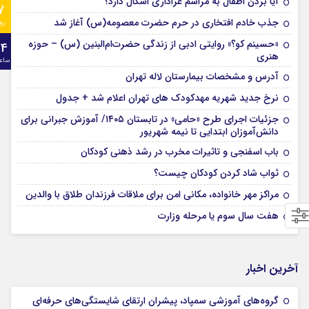
آیا بردن اطفال به مراسم عزادارى اشکال دارد؟
7
جذب خادم افتخاری در حرم حضرت معصومه(س) آغاز شد
رو
«حسینم کو؟» روایتی ادبی از زندگی حضرت‌ام‌البنین (س) – حوزه
24
هنری
ساع
آدرس و مشخصات بیمارستان لاله تهران
نرخ جدید شهریه مهدکودک های تهران اعلام شد + جدول
جزئیات اجرای طرح «حامی» در تابستان ۱۴۰۵/ آموزش جبرانی برای
دانش‌آموزان ابتدایی تا نیمه شهریور
باب اسفنجی و تاثیرات مخرب در رشد ذهنی کودکان
ثواب شاد کردن کودکان چیست؟
مراکز مهر خانواده، مکانی امن برای ملاقات فرزندان طلاق با والدین
هفت سال سوم یا مرحله وزارت
آخرین اخبار
گروه‌های آموزشی سمپاد، پیشران ارتقای شایستگی‌های حرفه‌ای