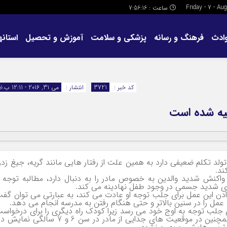
ساعت :
7:56:17
ادث
فرهنگ و رسانه
پزشکی و سلامت
آموزش و تحصیل
استانها
کد خبر :
3721
انتشار :
می 31, 2016 - 12:11 ب.ظ
صیه شده است
ولد تکلم ضعیفی دارد به همین علت از رفتار هایی مانند گریه، جیغ زد
ند.
اکنش شدید والدین به خصوص مادر را به دنبال دارد، مطالبه توجه 
ی شدید جسمی در وجود طفل نهادینه می کند.
ن این عمل برای جلب توجه او عادت می کند، به عبارتی می توان گف
مل را در سنین بالاتر و حتی هنگام رفتن به مدرسه انجام می دهد.
تهوع برای جلب توجه به اوج خود می رسد زیرا کودک راه دیگری را برای درخواس
مراقبت و نگه داشتن مادر در کنار خود نمی داند همچنین در موقعیت های جدایی از مادر در سن 6 و 7 سالگی ن