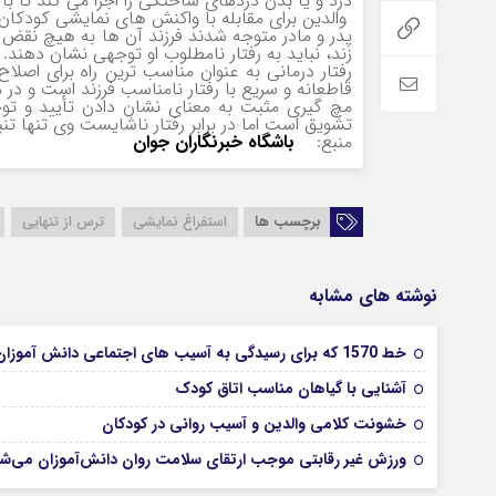
درد و یا بدن دردهای ساختگی را اجرا می کند تا ب
والدین برای مقابله با واکنش های نمایشی کودکان
پدر و مادر متوجه شدند فرزند آن ها به هیچ نق
زند، نباید به رفتار نامطلوب او توجهی نشان دهند.
رفتار درمانی به عنوان مناسب ترین راه برای اصلا
قاطعانه و سریع با رفتار نامناسب فرزند است و در 
مچ گیری مثبت به معنای نشان دادن تأیید و تو
تشویق است اما در برابر رفتار ناشایست وی تنها 
منبع:
باشگاه خبرنگاران جوان
برچسب ها
استفراغ نمایشی
ترس از تنهایی
نوشته های مشابه
خط 1570 که برای رسیدگی به آسیب های اجتماعی دانش آموزان توسط آموزش و پرورش ایجاد شده ، اپراتور متخصص ندارد
آشنایی با گیاهان مناسب اتاق کودک
خشونت کلامی والدین و آسیب روانی در کودکان
ورزش غیر رقابتی موجب ارتقای سلامت روان دانش‌آموزان می‌ش