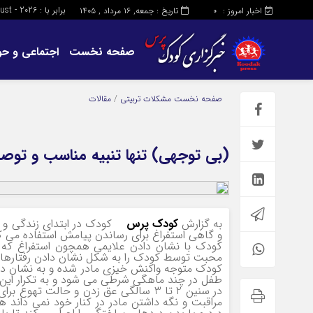
برابر با : Friday - 7 - August - 2026
اخبار امروز :
تاریخ : جمعه, ۱۶ مرداد , ۱۴۰۵
0
صفحه نخست
اجتماعی و حو
صفحه نخست
مشکلات تربیتی
/
مقالات
(بی توجهی) تنها تنبیه مناسب و تو
به گزارش
کودک پرس
کودک در ابتدای زندگی و ت
و گاهی استفراغ برای رساندن پیامش استفاده می ک
کودک با نشان دادن علایمی همچون استفراغ که و
محبت توسط کودک را به شکل نشان دادن رفتارها
کودک متوجه واکنش خیزی مادر شده و به نشان داد
طفل در چند ماهگی شرطی می شود و به تکرار این ع
در سنین 2 تا 3 سالگی عق زدن و حالت 