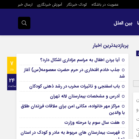
عضویت در باشگاه
کودک خبرنگار
آموزش خبرنگاری
ارسال خبر
بین الملل
پربازدیدترین اخبار
آیا بردن اطفال به مراسم عزادارى اشکال دارد؟
7
جذب خادم افتخاری در حرم حضرت معصومه(س) آغاز
روز
شد
24
باب اسفنجی و تاثیرات مخرب در رشد ذهنی کودکان
ساعت
آدرس و مشخصات بیمارستان لاله تهران
ن
مراکز مهر خانواده، مکانی امن برای ملاقات فرزندان طلاق
و
با والدین
ت
هفت سال سوم یا مرحله وزارت
ت
فهرست بیمارستان های مربوط به مادر و کودک در استان
مایش دل