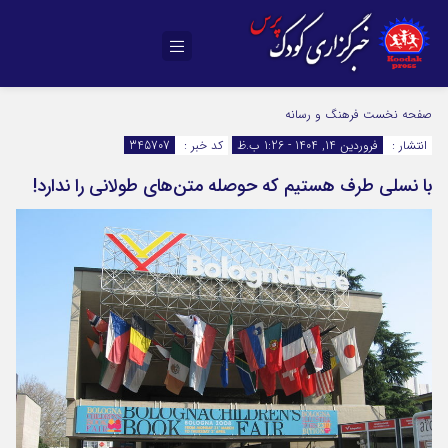
صفحه نخست
فرهنگ و رسانه
انتشار :
فروردین 14, 1404 - 1:26 ب.ظ
کد خبر :
345707
با نسلی طرف هستیم که حوصله متن‌های طولانی را ندارد!