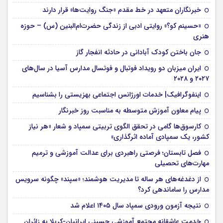
خبرنگاران متعهد در خط مقدم «جنگ روایت‌ها» قرار دارند
«حسینم کو؟» روایتی ادبی از زندگی حضرت‌ام‌البنین (س) – حوزه
هنری
جان باختن کودک آبادانی در حادثه انفجار گاز
ایران میزبان دو رویداد فوتبال و فوتسال مدارس آسیا در سال‌های
۲۰۲۷ و ۲۰۲۸
اینفوگرافیک| خدمات اورژانس اجتماعی بهزیستی را بشناسیم
پیام معاون آموزش متوسطه به مناسبت روز خبرنگار
کارسوق‌ها گامی در تحقق الگوی تربیتی سمپاد و شعار «هر نیاز
کشور، یک سمپادی آماده اثرگذاری»
فصل تابستان؛ فرصتی راهبردی برای عدالت آموزشی و ترمیم
مهارت‌های تحصیلی
از دغدغه‌های هر ساله تا مدیریت هوشمند؛ «سپند» چگونه سرویس
مدارس را ساماندهی کرد؟
نتیجه آزمون ورودی سمپاد سال ۱۴۰۵ اعلام شد
خدمت عاشقانه مجتمع آموزشی‌ حسینی ایرانیان-کربلا به زائران