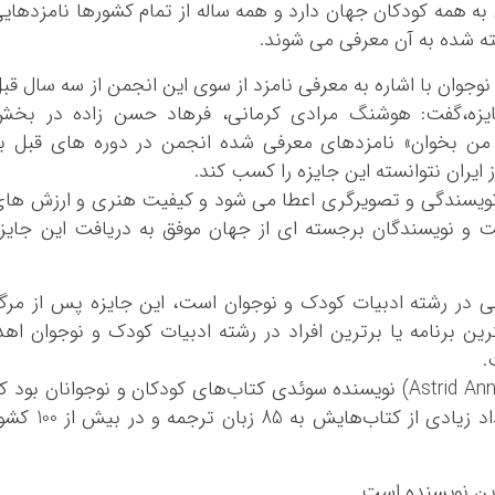
 به همه کودکان جهان دارد و همه ساله از تمام کشورها نامزدهای
ه شده به آن معرفی می شوند.
وان با اشاره به معرفی نامزد از سوی این انجمن از سه سال قب
جایزه،گفت: هوشنگ مرادی کرمانی، فرهاد حسن زاده در بخش
 من بخوان» نامزدهای معرفی شده انجمن در دوره های قبل ب
ز ایران نتوانسته این جایزه را کسب کند.
نه نویسندگی و تصویرگری اعطا می شود و کیفیت هنری و ارزش ها
ت و نویسندگان برجسته ای از جهان موفق به دریافت این جایز
مللی در رشته ادبیات کودک و نوجوان است، این جایزه پس از مر
ل 2002 هر سال به بهترین برنامه یا برترین افراد در رشته ادبیات کودک و نوجوان اهد
.
آسترید آنا امیلیا لیندگرن (Astrid Anna Emilia Lindgren) نویسنده سوئدی کتاب‌های کودکان و نوجوانان بود 
در سال 2002 در سن 90 سالگی درگذشت، تعداد زیادی از کتاب‌هایش به 85 زبان ترجمه 
این نویسنده است.