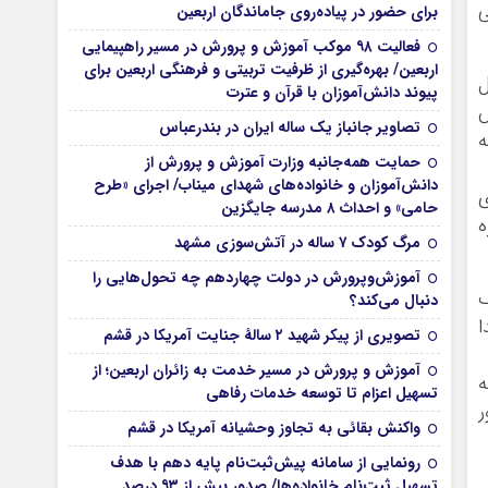
ی
برای حضور در پیاده‌روی جاماندگان اربعین
فعالیت ۹۸ موکب آموزش و پرورش در مسیر راهپیمایی
اربعین/ بهره‌گیری از ظرفیت تربیتی و فرهنگی اربعین برای
ل
پیوند دانش‌آموزان با قرآن و عترت
تصاویر جانباز یک ساله ایران در بندرعباس
ه
حمایت همه‌جانبه وزارت آموزش و پرورش از
دانش‌آموزان و خانواده‌های شهدای میناب/ اجرای «طرح
ی
حامی» و احداث ۸ مدرسه جایگزین
ه
مرگ کودک ۷ ساله در آتش‌سوزی مشهد
آموزش‌وپرورش در دولت چهاردهم چه تحول‌هایی را
گ
دنبال می‌کند؟
ا
تصویری از پیکر شهید ۲ سالۀ جنایت آمریکا در قشم
آموزش و پرورش در مسیر خدمت به زائران اربعین؛ از
که
تسهیل اعزام تا توسعه خدمات رفاهی
و در بیش از 100 کشور
واکنش بقائی به تجاوز وحشیانه آمریکا در قشم
رونمایی از سامانه پیش‌ثبت‌نام پایه دهم با هدف
تسهیل ثبت‌نام خانواده‌ها/ صدور بیش از ۹۳ درصد