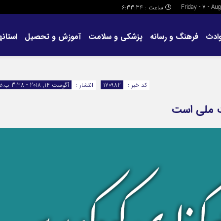
ساعت :
6:33:35
ادث
فرهنگ و رسانه
پزشکی و سلامت
آموزش و تحصیل
استانها
کد خبر :
170982
انتشار :
آگوست 14, 2018 - 3:38 ب.ظ
ت ملی است