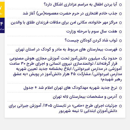
آیا بردن اطفال به مراسم عزادارى اشکال دارد؟
7
جذب خادم افتخاری در حرم حضرت معصومه(س) آغاز شد
رو
مراکز مهر خانواده، مکانی امن برای ملاقات فرزندان طلاق با والدین
24
ساع
هفت سال سوم یا مرحله وزارت
ثواب شاد کردن کودکان چیست؟
فهرست بیمارستان های مربوط به مادر و کودک در استان تهران
حدود یک میلیون دانش‌آموز تحت آموزش مجازی هوش مصنوعی
قرار گرفته‌اند/ توانمندسازی نیروی انسانی و اجرای طرح ۳۰ ساعت
آموزشی در مدارس غیردولتی/ ابلاغ بخشنامه جدید تعیین شهریه
مدارس غیردولتی/ مشارکت ۴۵ هزار دانش‌آموز در پویش «به عشق
رهبر شهیدم»
نرخ جدید شهریه مهدکودک های تهران اعلام شد + جدول
آدرس و مشخصات بیمارستان لاله تهران
جزئیات اجرای طرح «حامی» در تابستان ۱۴۰۵/ آموزش جبرانی برای
دانش‌آموزان ابتدایی تا نیمه شهریور