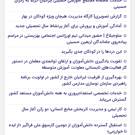
خدمت عاشقانه مجتمع آموزشی‌ حسینی ایرانیان-کربلا به زائران
حسینی
گزارش تصویری| کارگاه مدیریت هیجان ویژه کودکان در بهار
آمادگی آموزش و پرورش برای آغاز پرنشاط سال تحصیلی جدید
ساوجبلاغ | حضور میدانی تیم اورژانس اجتماعی بهزیستی در مراسم
پیاده‌روی جاماندگان اربعین حسینی
این درد‌ها را در کودکان جدی بگیرید
تقویت یادگیری دانش‌آموزان و ارتقای توانمندی معلمان در دستور
کار فعالیت‌های تابستانی معاونت آموزش متوسطه
بهره‌گیری از ظرفیت ایرانیان خارج از کشور در اولویت برنامه
راهبردی سازمان نوسازی مدارس کشور
خدمات تخصصی استعدادپروری به همه دانش‌آموزان مستعد کشور
گسترش می‌یابد
کار تیمی و مدیریت اثربخش منابع انسانی؛ دو رکن آغاز سال
تحصیلی
استقبال گسترده دانش‌آموزان از دومین کارسوق ملی فراگیر «از ایده
تا خوارزمی»