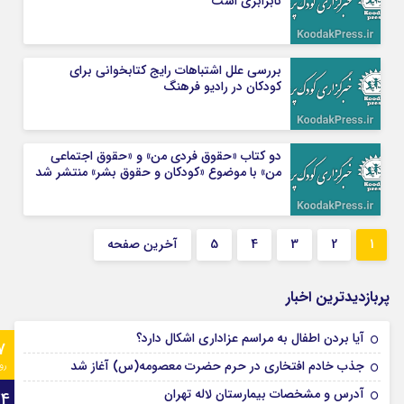
نابرابری است
بررسی علل اشتباهات رایج کتابخوانی برای
کودکان در رادیو فرهنگ
دو کتاب «حقوق فردی من» و «حقوق اجتماعی
من» با موضوع «کودکان و حقوق بشر» منتشر شد
1
2
3
4
5
آخرین صفحه
پربازدیدترین اخبار
آیا بردن اطفال به مراسم عزادارى اشکال دارد؟
7
جذب خادم افتخاری در حرم حضرت معصومه(س) آغاز شد
رو
آدرس و مشخصات بیمارستان لاله تهران
24