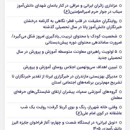
عزاداری زائران ایرانی و عراقی در کنار یادمان شهدای دانش‌آموز
میناب در جوار حرم امیرالمؤمنین(ع)
روایتگرانِ حقیقت در قلبِ قطر؛ نگاهی به کارنامه درخشان
خبرنگاران دانش‌آموز پانا در سال تحصیلی گذشته
شخصیت کودک با محتوای تربیت_یادگیری امروز شکل می‌گیرد/
ضرورت ساماندهی محتوای دوره پیش‌دبستانی
۵ اولویت راهبردی معاونت متوسطه آموزش و پرورش در سال
تحصیلی جدید
تبیین اهداف سی‌ونهمین اجلاس روسای آموزش و پرورش
مدیرکل بهزیستی مازندران در خبرگزاری ایرنا؛ از تقدیر خبرنگاران تا
تشریح مهم‌ترین برنامه‌های اجتماعی استان
گروه‌های آموزشی سمپاد، پیشران ارتقای شایستگی‌های حرفه‌ای
معلمان
وقتی خانه شهرراز، رنگ و بوی کربلا گرفت؛ روایت یک شب
عاشقانه در کوی امام علی(ع)
«نوبل ایرانی» در ایستگاه شصت و چهارم؛ آغاز فراخوان جایزه البرز
دانش‌آموزی ۱۴۰۵