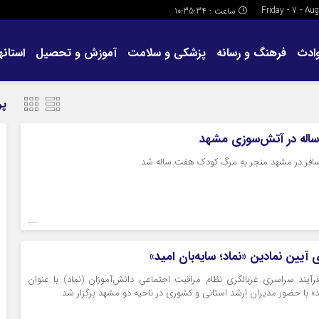
ساعت :
10:35:35
ادث
فرهنگ و رسانه
پزشکی و سلامت
آموزش و تحصیل
استانها
پر
افر در مشهد منجر به مرگ کودک هفت ساله شد.
 آیین نمادین «نماد؛ سایه‌بان امید»
رآیند سراسری غربالگری نظام مراقبت اجتماعی دانش‌آموزان (نماد) با عنوان
ید» با حضور مدیران ارشد استانی و کشوری در ناحیه دو مشهد برگزار شد.