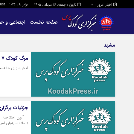
برابر با : Friday - 7 - August - 2026
اخبار امروز :
تاریخ : جمعه, ۱۶ مرداد , ۱۴۰۵
0
صفحه نخست
اجتماعی و حو
مشهد
مرگ کودک ۷ ساله در آتش‌سوزی مشهد
آتش‌سوزی خانه‌مس
جزئیات برگزاری
– آیین افتتاحیه ف
«نماد؛ سایه‌بان ام