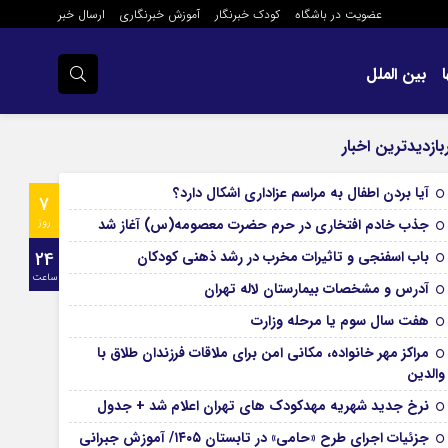
عضویت در باشگاه
کودک خبرنگار
آموزش خبرنگاری
ارسال خبر
بین الملل
بازدیدترین اخبار
آیا بردن اطفال به مراسم عزادارى اشکال دارد؟
7
جذب خادم افتخاری در حرم حضرت معصومه(س) آغاز شد
روز
باب اسفنجی و تاثیرات مخرب در رشد ذهنی کودکان
24
ساعت
آدرس و مشخصات بیمارستان لاله تهران
هفت سال سوم یا مرحله وزارت
مراکز مهر خانواده، مکانی امن برای ملاقات فرزندان طلاق با
والدین
نرخ جدید شهریه مهدکودک های تهران اعلام شد + جدول
جزئیات اجرای طرح «حامی» در تابستان ۱۴۰۵/ آموزش جبرانی