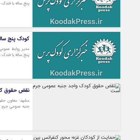
پنج ساله با فندک خ
کودک پنج ساله
مدیر روابط عموم
پنج ساله با فندک خ
نقض حقوق کو
مشهد- معاون حقوق
جنبه عمومی جرم ا