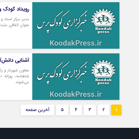
رویداد کودک 
مدیر مرکز اسناد و
عنوان اتفاقی مثبت
آشنایی دانش‌‎آموزان با اساطیر ایرانی در رویداد «کودک و شاهنامه»
معاون شهردار و ر
می‌شوند.
1
2
3
4
5
آخرین صفحه