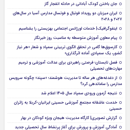
جان باختن کودک آبادانی در حادثه انفجار گاز
ایران میزبان دو رویداد فوتبال و فوتسال مدارس آسیا در سال‌های
۲۰۲۷ و ۲۰۲۸
اینفوگرافیک| خدمات اورژانس اجتماعی بهزیستی را بشناسیم
پیام معاون آموزش متوسطه به مناسبت روز خبرنگار
کارسوق‌ها گامی در تحقق الگوی تربیتی سمپاد و شعار «هر نیاز
کشور، یک سمپادی آماده اثرگذاری»
فصل تابستان؛ فرصتی راهبردی برای عدالت آموزشی و ترمیم
مهارت‌های تحصیلی
از دغدغه‌های هر ساله تا مدیریت هوشمند؛ «سپند» چگونه سرویس
مدارس را ساماندهی کرد؟
نتیجه آزمون ورودی سمپاد سال ۱۴۰۵ اعلام شد
خدمت عاشقانه مجتمع آموزشی‌ حسینی ایرانیان-کربلا به زائران
حسینی
گزارش تصویری| کارگاه مدیریت هیجان ویژه کودکان در بهار
آمادگی آموزش و پرورش برای آغاز پرنشاط سال تحصیلی جدید