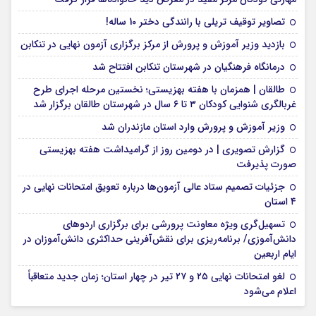
تصاویر توقیف تریلی با رانندگی دختر 10 ساله!
بازدید وزیر آموزش و پرورش از مرکز برگزاری آزمون نهایی در تنکابن
درمانگاه فرهنگیان در شهرستان تنکابن افتتاح شد
طالقان | همزمان با هفته بهزیستی؛ نخستین مرحله اجرای طرح
غربالگری شنوایی کودکان ۳ تا ۶ سال در شهرستان طالقان برگزار شد
وزیر آموزش و پرورش وارد استان مازندران شد
گزارش تصویری | در دومین روز از گرامیداشت هفته بهزیستی
صورت پذیرفت
جزئیات تصمیم ستاد عالی آزمون‌ها درباره تعویق امتحانات نهایی در
۴ استان
تسهیل‌گری ویژه معاونت پرورشی برای برگزاری اردوهای
دانش‌آموزی/ برنامه‌ریزی برای نقش‌آفرینی حداکثری دانش‌آموزان در
ایام اربعین
لغو امتحانات نهایی ۲۵ و ۲۷ تیر در چهار استان؛ زمان جدید متعاقباً
اعلام می‌شود