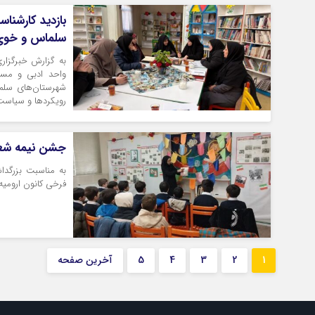
بازدید کارشناس
سلماس و خو
به گزارش خبرگزاری
واحد ادبی و مسئ
شهرستان‌های سلما
رویکردها و سیاست ه
جشن نیمه شعبا
به مناسبت بزرگدا
فرخی کانون ارومیه 
1
2
3
4
5
آخرین صفحه