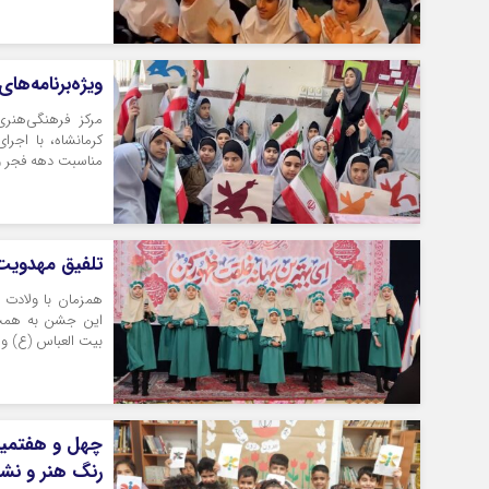
ویژه‌برنامه‌های ده
کرمانشاه، با اجرا
مناسبت دهه فجر و ن
تلفیق مهدویت 
همزمان با ولادت 
این جشن به همت 
بیت العباس (ع) و 
چهل و هفتمین 
رنگ هنر و نشا