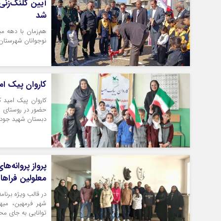
آیین کلنگ‌زنی
شد
هم‌زمان با دهه م
نوجوانان شهرستان 
کاروان پیک امی
کاروان پیک امید 
دبستان شهید جودی
پرواز پروانه‌
معلولین فراها
در قالب ویژه برنام
شهر فرمهین، میه
توانایی به جای محد