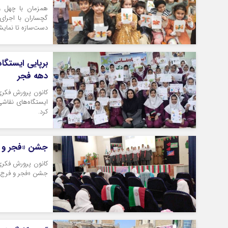
همزمان با چهل و
گچساران با اجرای 
دست‌سازه تا نمایش‌
برپایی ایستگا
دهه فجر
کانون پرورش فکری 
ایستگاه‌های نقاشی
کرد.
جشن «فجر و ف
کانون پرورش فکری
جشن «فجر و فرج» را با حضور بیش ا