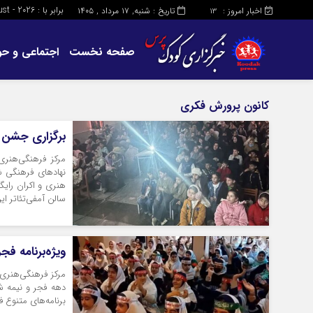
برابر با : Saturday - 8 - August - 2026
اخبار امروز :
تاریخ : شنبه, ۱۷ مرداد , ۱۴۰۵
13
صفحه نخست
اجتماعی و حو
کانون پرورش فکری
برگزاری جشن ن
مرکز فرهنگی‌هنری
نهادهای فرهنگی شه
سالن آمفی‌تئاتر این
ویژه‌برنامه‌ ف
مرکز فرهنگی‌هنری 
دهه فجر و نیمه شع
برنامه‌های متنوع ف