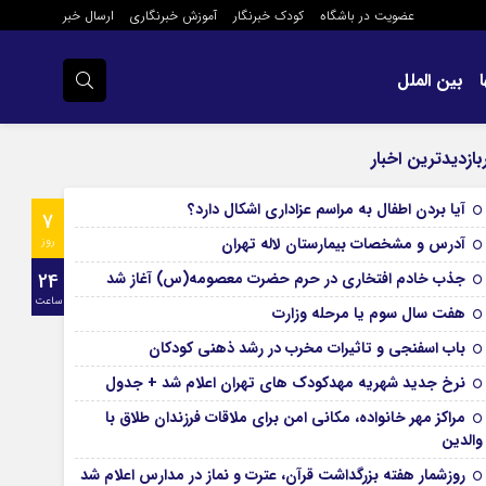
عضویت در باشگاه
کودک خبرنگار
آموزش خبرنگاری
ارسال خبر
بین الملل
بازدیدترین اخبار
آیا بردن اطفال به مراسم عزادارى اشکال دارد؟
7
آدرس و مشخصات بیمارستان لاله تهران
روز
جذب خادم افتخاری در حرم حضرت معصومه(س) آغاز شد
24
ساعت
هفت سال سوم یا مرحله وزارت
باب اسفنجی و تاثیرات مخرب در رشد ذهنی کودکان
نرخ جدید شهریه مهدکودک های تهران اعلام شد + جدول
مراکز مهر خانواده، مکانی امن برای ملاقات فرزندان طلاق با
والدین
روزشمار هفته بزرگداشت قرآن، عترت و نماز در مدارس اعلام شد