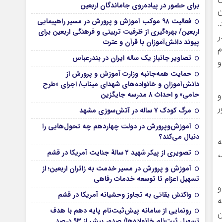
برای حضور در پیاده‌روی جاماندگان اربعین
ن
فعالیت ۹۸ موکب آموزش و پرورش در مسیر راهپیمایی
.
اربعین/ بهره‌گیری از ظرفیت تربیتی و فرهنگی اربعین برای
ر
پیوند دانش‌آموزان با قرآن و عترت
مام
تصاویر جانباز یک ساله ایران در بندرعباس
و
حمایت همه‌جانبه وزارت آموزش و پرورش از
دانش‌آموزان و خانواده‌های شهدای میناب/ اجرای «طرح
و
حامی» و احداث ۸ مدرسه جایگزین
ر
مرگ کودک ۷ ساله در آتش‌سوزی مشهد
آموزش‌وپرورش در دولت چهاردهم چه تحول‌هایی را
دنبال می‌کند؟
ه
تصویری از پیکر شهید ۲ سالۀ جنایت آمریکا در قشم
،
آموزش و پرورش در مسیر خدمت به زائران اربعین؛ از
تسهیل اعزام تا توسعه خدمات رفاهی
و
واکنش بقائی به تجاوز وحشیانه آمریکا در قشم
ه
رونمایی از سامانه پیش‌ثبت‌نام پایه دهم با هدف
ن
تسهیل ثبت‌نام خانواده‌ها/ صدور بیش از ۹۳ درصد