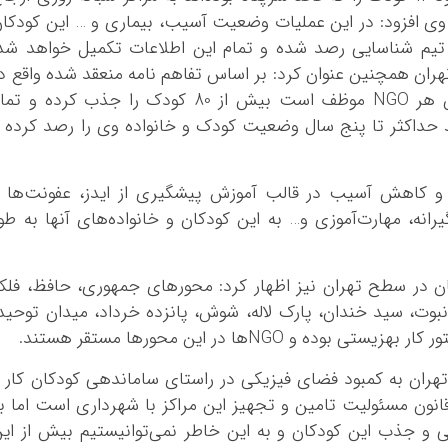
 وي افزود: در اين عمليات وضعيت آسيب، بيماري و … اين کودکا
 تيم شناسايي رصد شده و تمام اين اطلاعات تکميل خواهد شد
ران همچنين عنوان کرد: بر اساس تفاهم نامه منعقد شده واقع د
NGOهاي فعال در حوزه کودکان کار و خيابان هر NGO موظف است بيش از 80 کودک را جذب کرده و ت
اسايي شده توسط اين NGOها بايد حداکثر تا پنج سال وضعيت کودک و خانواده وي را رصد کرده 
 و کاهش آسيب در قالب آموزش پيشگيري از ايدز، عفونت‌ها 
نه، مهارت‌آموزي و‌… به اين کودکان و خانواده‌هاي آنها به طو
در سطح تهران نيز اظهار کرد: محورهاي جمهوري، حافظ، فلک
نبوت، سيد خندان، پارک لاله، شوش، پانزده خرداد، ميدان توحيد
NGOها در اين محورها مستقر هستند.
هران به کمبود فضاي فيزيکي در راستاي ساماندهي کودکان کار 
انون مسئوليت تامين و تجهيز اين مراکز با شهرداري است اما ب
و جذب اين کودکان و به اين خاطر نمي‌توانيستيم بيش از اي