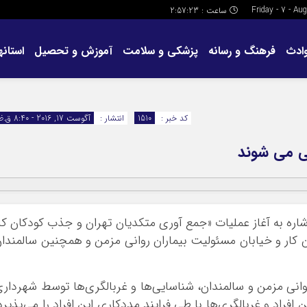
ساعت :
2:57:24
ادث
فرهنگ و رسانه
پزشکی و سلامت
آموزش و تحصیل
استانها
کد خبر :
1510
انتشار :
آگوست 17, 2016 - 8:40 ق.ظ
اره به آغاز عمليات «جمع آوري متکديان تهران و جذب کودکان کا
ن کار و خيابان مسئوليت بيماران رواني مزمن و همچنين سالمندا
ني مزمن و سالمندان، شناسايي‌ها و غربالگري‌ها توسط شهردار
افراد و غربالگري‌ها با طي فرايند مددکاري اين افراد را مي‌پذيرد