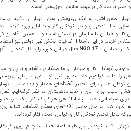
ان صفر تا صد کار بر عهده سازمان بهزيستي است.
هران ضمن اشاره به آنکه بهزيستي استان تهران با تاکيد رياس
سايي، ساماندهي و جذب کودکان کار و خيابان ورود کرده اس
کار و خيابان با سازمان بهزيستي است و با همين نگاه رويکر
م. غفاري افزود: در اين راستا از ظرفيت بخش غير دولتي نيز استفاد
ار و خيابان با
17 NGO
فعال در اين حوزه وارد کار شده‌ و با آنه
 کرد: اين NGO در شناسايي و جذب کودکان کار و خيابان با ما همکاري داشته و تا پايان سا
 را ادامه خواهيم داد. معاون امور اجتماعي سازمان بهزيست
استان تهران ادامه داد: در اين طرح 700 ميليون تومان اعتبار براي تجهيز NGOهاي همکار و يک ميليارد تو
هش آسيب براي آنان و خانواده‌هايشان در نظر گرفته‌ايم. غفار
ي براي شناسايي، جذب و ساماندهي هر کودک کار و خيابان حدو
500 هزار تومان اختصاص داده‌ايم. وي در ادامه اظهار کرد: در حال حاضر NGOهاي همکار اقدامات شبانه ر
ي که محل تجمع کودکان کار و خيابان است، آغاز کرده‌اند.
تهران تاکيد کرد: در اين طرح اصلا هدف ما جمع آوري کودکا