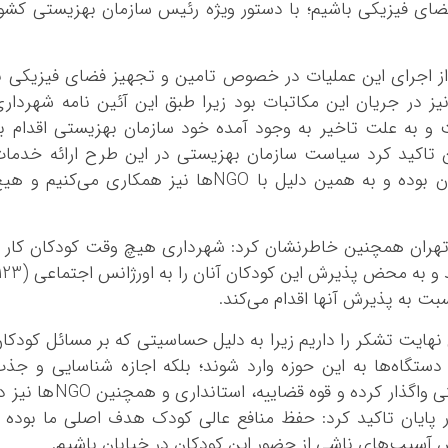
ضاي فيزيکي باشيم؛ با دستور ويژه رئيس سازمان بهزيستي کشو
ز اجراي اين عمليات در خصوص تامين و تجهيز فضاي فيزيکي ب
يز در جريان اين مکاتبات بود زيرا طبق اين آئين نامه شهردار
 به علت تاخير به وجود آمده خود سازمان بهزيستي اقدام ب
ن تاکيد کرد سياست سازمان بهزيستي در اين طرح ارائه خدما
روزانه و کاهش آسيب به کودکان کار و خيابان بوده و به همين دليل با NGOها نيز همکاري مي‌کنيم و 
تهران همچنين خاطرنشان کرد: شهرداري هيچ وقت کودکان کار 
 نهايت تشکر را داريم زيرا به دليل حساسيتي که بر مسائل کودکا
 دستگاه‌ها به اين حوزه وارد شوند؛ بلکه اجازه شناسايي و جذ
کودکان کار و خيابان را به طور کامل به بهزيستي واگذار کرده و قوه قضاييه، استانداري و همچنين
ر پايان تاکيد کرد: حفظ منافع عالي کودک هدف اصلي ما بوده 
ش آسيب‌هاي ناشي از حضور اين کودکان در خيابان باشيم.