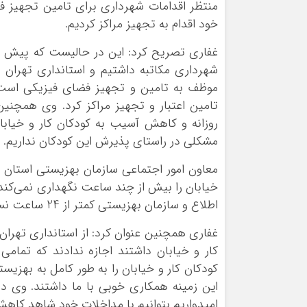
منتظر اقدامات شهرداري براي تامين تجهيز ف
خود اقدام به تجهيز مراکز کرديم.
غفاري تصريح کرد: اين در حاليست که پيش ا
شهرداري مکاتبه داشتيم و استانداري تهران ن
موظف به تامين و تجهيز فضاي فيزيکي است و
تامين اعتبار و تجهيز مراکز کرد. وي همچني
مشکلي در راستاي پذيرش اين کودکان نداريم.
معاون امور اجتماعي سازمان بهزيستي استان 
اطلاع و سازمان بهزيستي کمتر از 24 ساعت نسبت به پذيرش آنها اقدام مي‌کند.
غفاري همچنين عنوان کرد: از استانداري تهران
کار و خيابان داشتند اجازه ندادند که تمامي
اين زمينه همکاري خوبي با ما داشتند. وي د
اميدواريم بتوانيم با مداخلات خود شاهد کاه