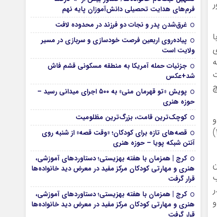
ر
فرم‌های هدایت تحصیلی دانش‌آموزان پایه نهم
غرق‌شدن پدر و نجات دو فرزند در محدوده لافت
ا
پیاده‌روی اربعین فرصت خودسازی و سربازی در مسیر
ي
ولایت است
ه
جزئیات حمله آمریکا به منطقه مسکونی قشم فاش
ت
شد+عکس
هيچ
پویش «تو قهرمان منی» به ۵۰۰ اجرای میدانی رسید –
حوزه هنری
کوچک‌ترین قامت، بزرگ‌ترین مظلومیت
و
خيابان را بيش از چند ساعت نگهداري نمي‌کند و به محض پذيرش اين کودکان آنان را به اورژانس اجتماعي (123)
قصه‌های تازه برای کودکان؛ «وقت قصه» از شنبه روی
آنتن شبکه پویا – حوزه هنری
کرج | همزمان با هفته بهزیستی؛ دستاوردهای آموزشی،
ن
هنری و مهارتی کودکان مرکز مفید در معرض دید خانواده‌ها
ب
قرار گرفت
 NGOها نيز در
کرج | همزمان با هفته بهزیستی؛ دستاوردهای آموزشی،
و
هنری و مهارتی کودکان مرکز مفید در معرض دید خانواده‌ها
قرار گرفت