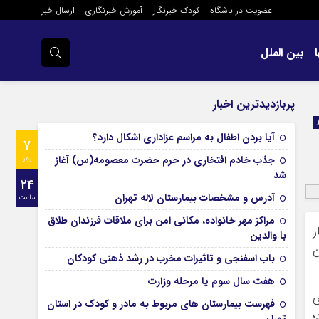
عضویت در باشگاه
کودک خبرنگار
آموزش خبرنگاری
ارسال خبر
بین الملل
پربازدیدترین اخبار
آیا بردن اطفال به مراسم عزادارى اشکال دارد؟
7
جذب خادم افتخاری در حرم حضرت معصومه(س) آغاز
روز
شد
24
آدرس و مشخصات بیمارستان لاله تهران
ساعت
مراکز مهر خانواده، مکانی امن برای ملاقات فرزندان طلاق
ر
با والدین
ن
باب اسفنجی و تاثیرات مخرب در رشد ذهنی کودکان
هفت سال سوم یا مرحله وزارت
ي
فهرست بیمارستان های مربوط به مادر و کودک در استان
؛