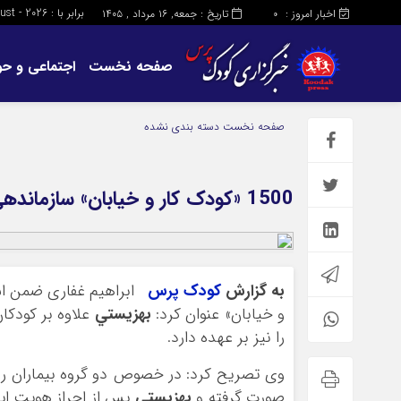
برابر با : Friday - 7 - August - 2026
اخبار امروز :
تاریخ : جمعه, ۱۶ مرداد , ۱۴۰۵
0
صفحه نخست
اجتماعی و حو
صفحه نخست
دسته بندی نشده
1500 «کودک کار و خيابان» سازماندهی می شوند
به گزارش
کودک پرس
ابراهيم غفاري ضمن اش
و خيابان» عنوان کرد:
بهزيستي
علاوه بر کودکا
را نيز بر عهده دارد.
وي تصريح کرد: در خصوص دو گروه بيماران روا
صورت گرفته و
بهزيستي
پس از احراز هويت اين 