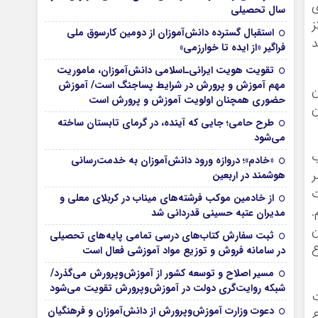
م. وي
سال تحصیلی
ز
استقبال گسترده دانش‌آموزان از دومین کارسوق ملی
د
فراگیر «از ایده تا خوارزمی»
تقویت هویت ایرانی‌ـ‌اسلامی دانش‌آموزان، ماموریت
مهم آموزش و پرورش در شرایط پساجنگ است/ آموزش
ن
حضوری همچنان اولویت آموزش و پرورش است
ن
طرح حامی؛ جایی که آینده، در گرمای تابستان ساخته
می‌شود
ب
«خادم»؛ دروازه ورود دانش‌آموزان به خدمت‌رسانی
ر
هوشمند در اربعین
مليات
از خادمین موکب فرشته‌های میناب در کربلای معلی و
 برسانيم.
مدیران عتبه حسینی قدردانی شد
ن
ثبت سفارش کتاب‌های درسی تمامی پایه‌های تحصیلی
ع
در سامانه فروش و توزیع مواد آموزشی فعال است
مسیر اصلاح و توسعه کشور از آموزش‌وپرورش می‌گذرد/
شبکه روایت‌‌گری دولت در آموزش‌وپرورش تقویت می‌شود
ت
دعوت وزارت آموزش‌وپرورش از دانش‌آموزان و فرهنگیان
اع