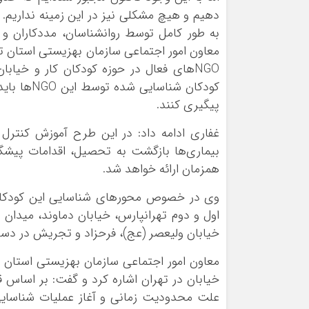
دهيم و هيچ مشکلي نيز در اين زمينه نداريم.
به طور کامل توسط روانشناسان، مددکاران و
معاون امور اجتماعي سازمان بهزيستي استان ته
کودکان شن
پيگيري کنند.
غفاري ادامه داد: در اين طرح آموزش کنترل
بيماري‌ها بازگشت به تحصيل، اقدامات پيشگيرا
همزمان ارائه خواهد شد.
وي در خصوص محورهاي شناسايي اين کودکان 
اول و دوم تهرانپارس، خيابان دماوند، ميدان 
خيابان وليعصر (عج)، فرحزاد و تجريش در دستور کار بهزيستي بوده و 
معاون امور اجتماعي سازمان بهزيستي استان ت
خيابان در تهران اشاره کرد و گفت: بر اساس ق
علت محدوديت زماني و آغاز عمليات شناسايي 