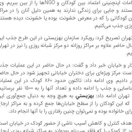
خياباني نيست و قصد آن را نداريم که با اقدامات اينچنيني اعتماد بين کودکان و NGOها را از بين ببري
ند و جايي براي زندگي ندارند به همين دليل آنان را در مراک
آن کودکاني را که در معرض خشونت بوده يا خشونت ديده هستن
روزي جذب مي‌کنيم.
تهران تصريح کرد: رويکرد سازمان بهزيستي در اين طرح جذب اي
ل حاضر علاوه بر مراکز روزانه دو مرکز شبانه روزي را نيز در تهرا
م.
ار و خيابان خبر داد و گفت: در حال حاضر در اين عمليات جذ
از است مرکز ويژه‌اي براي دختران خياباني تجهيز شود در حال حاض
تجهيز مرکز دختران را در دستور کار خود قرار داديم. وي ادامه داد: تاکنون حدود 860 کودک در اين ع
شناسايي شده و قصد داريم تا هفته دولت شناسايي و جذب را ادامه داده و تعداد آنها را به 1500 نفر
هران ادامه داد:
بهزيستي
به هيچ وجه به دنبال جمع‌آوري اي
ه اين کودکان را از سطح خيابان‌ها جمع کرده و به مراکز ارجا
خانواده بوده و نمي‌توان چنين رفتاري را با آنها انجام داد.
رح، هدف کنترل و کاهش آسيب ناشي از حضور کودک در خيابان اس
اما با اين وجود تاکنون مجبور شده‌ايم که حدود 12 کودک را که فاقد سرپناه بوده‌اند به مراکز شبانه روزي ارج