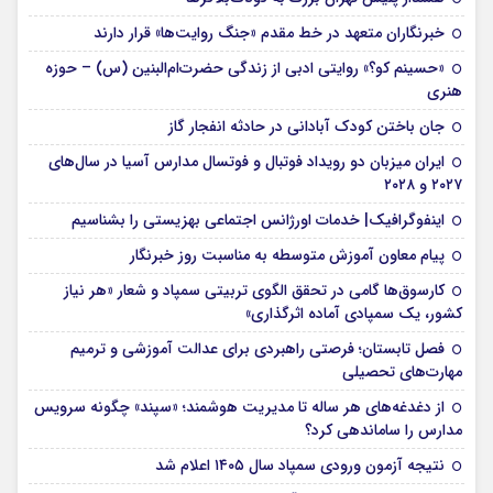
خبرنگاران متعهد در خط مقدم «جنگ روایت‌ها» قرار دارند
«حسینم کو؟» روایتی ادبی از زندگی حضرت‌ام‌البنین (س) – حوزه
هنری
جان باختن کودک آبادانی در حادثه انفجار گاز
ایران میزبان دو رویداد فوتبال و فوتسال مدارس آسیا در سال‌های
۲۰۲۷ و ۲۰۲۸
اینفوگرافیک| خدمات اورژانس اجتماعی بهزیستی را بشناسیم
پیام معاون آموزش متوسطه به مناسبت روز خبرنگار
کارسوق‌ها گامی در تحقق الگوی تربیتی سمپاد و شعار «هر نیاز
کشور، یک سمپادی آماده اثرگذاری»
فصل تابستان؛ فرصتی راهبردی برای عدالت آموزشی و ترمیم
مهارت‌های تحصیلی
از دغدغه‌های هر ساله تا مدیریت هوشمند؛ «سپند» چگونه سرویس
مدارس را ساماندهی کرد؟
نتیجه آزمون ورودی سمپاد سال ۱۴۰۵ اعلام شد