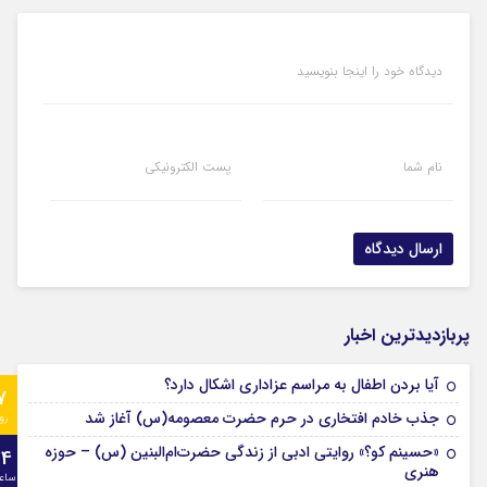
دیدگاه خود را اینجا بنویسید
نام شما
پست الکترونیکی
پربازدیدترین اخبار
آیا بردن اطفال به مراسم عزادارى اشکال دارد؟
7
جذب خادم افتخاری در حرم حضرت معصومه(س) آغاز شد
رو
«حسینم کو؟» روایتی ادبی از زندگی حضرت‌ام‌البنین (س) – حوزه
24
هنری
ساع