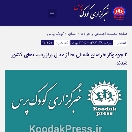
صفحه نخست
اجتماعی و حوادث
/
استانها
/
کودک پلاس
انتشار :
مرداد 29, 1397 - 11:25 ق.ظ
کد خبر :
171959
۲ جودوکار خراسان شمالی حائز مدال برنز رقابت‌های کشور
شدند