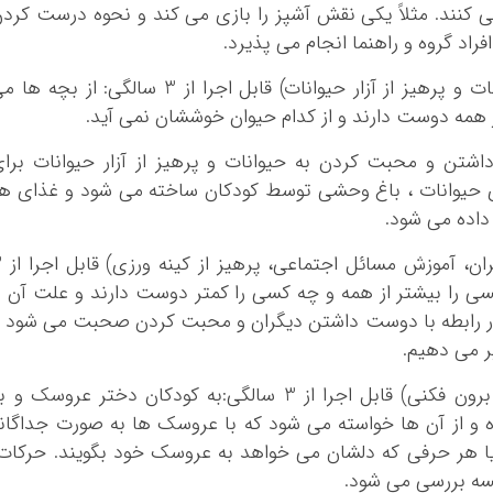
ی کنند. مثلاً یکی نقش آشپز را بازی می کند و نحوه درست کرد
راد گروه و راهنما انجام می پذیرد.
5- بازی حیوانات (هدف: دوست داشتن حیوانات و پرهیز از آزار حیوانات) قابل اجرا از 3 سالگی: از بچه 
از همه دوست دارند و از کدام حیوان خوششان نمی آید.
تن و محبت کردن به حیوانات و پرهیز از آزار حیوانات برا
 حیوانات ، باغ وحشی توسط کودکان ساخته می شود و غذای ه
اده می شود.
6- بازی دوست داشتن (هد
سی را بیشتر از همه و چه کسی را کمتر دوست دارند و علت آن ر
ر رابطه با دوست داشتن دیگران و محبت کردن صحبت می شود 
یر می دهیم.
7- بازی با عروسک( هدف: بازی های خلاق، برون فکنی) قابل اجرا از 3 سالگی:به کودکان دختر عروسک و
 از آن ها خواسته می شود که با عروسک ها به صورت جداگان
ا هر حرفی که دلشان می خواهد به عروسک خود بگویند. حرکات
سه بررسی می شود.