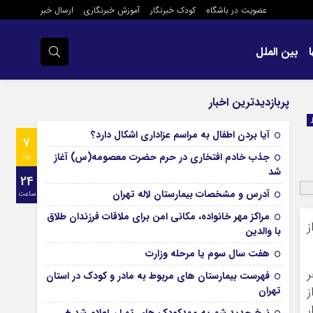
عضویت در باشگاه
کودک خبرنگار
آموزش خبرنگاری
ارسال خبر
بین الملل
پربازدیدترین اخبار
آیا بردن اطفال به مراسم عزادارى اشکال دارد؟
7
جذب خادم افتخاری در حرم حضرت معصومه(س) آغاز
روز
شد
24
آدرس و مشخصات بیمارستان لاله تهران
ساعت
مراکز مهر خانواده، مکانی امن برای ملاقات فرزندان طلاق
ر از
با والدین
هفت سال سوم یا مرحله وزارت
 5 سالگی:هر
فهرست بیمارستان های مربوط به مادر و کودک در استان
ز
تهران
ر