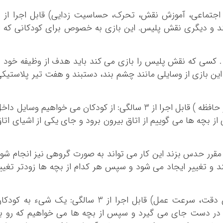
8- بازی دزد و 
ند و دیگری نقش پلیس. این بازی به خصوص برای کودکانی که ا
 کسی که نقش پلیس را بازی می کند باید هدف از وظیفه خود ر
 این بازی از وسایلی مانند چشم بند، دستبند و هفت تیر پلاستیک
9- بازی کشف تغییرات ( هدف: افزایش دقت و حافظه ) قابل اجرا از 3 سالگی: از کودکان می خواهیم وسایل دا
از بچه ها می گوییم از اتاق بیرون برود و جای یکی از اشیای اتا
ن مقرر حدس بزند این کار می تواند به صورت گروهی نیز انجام شو
ند و تغییر ایجاد می شود و سپس هر کدام از بچه ها زودتر تغیی
10- بازی حدس بزن کجاست؟ (هدف: افزایش دقت، سرعت عمل) قابل اجرا از 3 سالگی: یک شیء به کود
در دست جای می گیرد و سپس از بچه ها می خواهیم که رو به