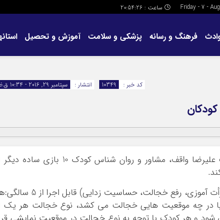
ساعت :
20:54:27
ادث
فرهنگ و رسانه
پزشکی و سلامت
آموزش و تحصیل
استانها
کد خبر :
10349
انتشار :
سپتامبر 29, 2016 - 10:34 ق.ظ
در این مطلب علیرضا واقف، مشاور و روان شناس کودک 10 بازی ساده دیگ
ند.
1 بازی کی از چی خجالت می کشد؟ (هدف: جرأت آموزی، رفع خجالت، حساسیت زدایی) قابل اجرا از
 یا در چه موقعیت هایی خجالت می کشد، نوع خجالت هر یک ا
 شود و هر کودک با توجه به نوع خجالت در موقعیت نمایشی قرا