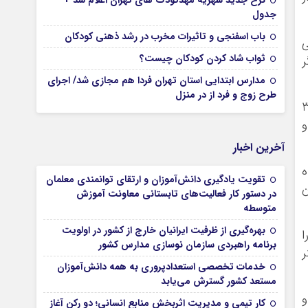
نرخ جدید شهریه مهدکودک های تهران اعلام شد +
جدول
باب اسفنجی و تاثیرات مخرب در رشد ذهنی کودکان
کان می
ثواب شاد کردن کودکان چیست؟
ر
مدارس ابتدایی استان تهران فردا هم مجازی شد/ اجرای
طرح زوج و فرد از در منزل
اها( هدف: تغییر ذائقه کودکان و گرایش آن ها به غذاهای مقوی) قابل اجرا از 3
و
آخرین اخبار
ه
تقویت یادگیری دانش‌آموزان و ارتقای توانمندی معلمان
ن
در دستور کار فعالیت‌های تابستانی معاونت آموزش
متوسطه
بهره‌گیری از ظرفیت ایرانیان خارج از کشور در اولویت
ازی را
برنامه راهبردی سازمان نوسازی مدارس کشور
ر
خدمات تخصصی استعدادپروری به همه دانش‌آموزان
مستعد کشور گسترش می‌یابد
و
کار تیمی و مدیریت اثربخش منابع انسانی؛ دو رکن آغاز