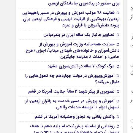
برای حضور در پیاده‌روی جاماندگان اربعین
پلیس ( هدف: آموزش مسائل اجتماعی، آموزش نقش، تحرک، حساسیت زدایی) قابل اجرا از 5
فعالیت ۹۸ موکب آموزش و پرورش در مسیر راهپیمایی
ز
اربعین/ بهره‌گیری از ظرفیت تربیتی و فرهنگی اربعین برای
پیوند دانش‌آموزان با قرآن و عترت
تصاویر جانباز یک ساله ایران در بندرعباس
ا
ی
حمایت همه‌جانبه وزارت آموزش و پرورش از
دانش‌آموزان و خانواده‌های شهدای میناب/ اجرای «طرح
حامی» و احداث ۸ مدرسه جایگزین
خل
مرگ کودک ۷ ساله در آتش‌سوزی مشهد
ق
آموزش‌وپرورش در دولت چهاردهم چه تحول‌هایی را
دنبال می‌کند؟
د
تصویری از پیکر شهید ۲ سالۀ جنایت آمریکا در قشم
ر
آموزش و پرورش در مسیر خدمت به زائران اربعین؛ از
تسهیل اعزام تا توسعه خدمات رفاهی
واکنش بقائی به تجاوز وحشیانه آمریکا در قشم
کان
رونمایی از سامانه پیش‌ثبت‌نام پایه دهم با هدف
تسهیل ثبت‌نام خانواده‌ها/ صدور بیش از ۹۳ درصد