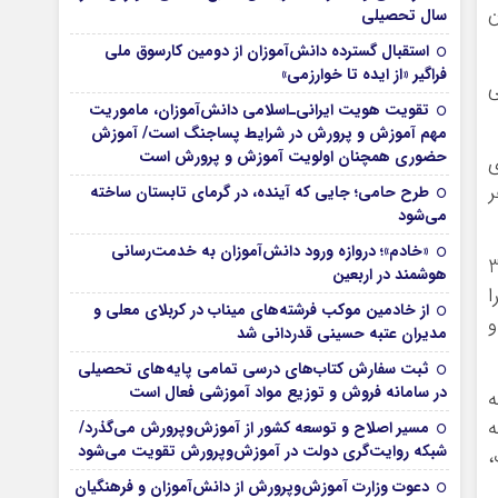
ن
سال تحصیلی
استقبال گسترده دانش‌آموزان از دومین کارسوق ملی
فراگیر «از ایده تا خوارزمی»
ها می
تقویت هویت ایرانی‌ـ‌اسلامی دانش‌آموزان، ماموریت
مهم آموزش و پرورش در شرایط پساجنگ است/ آموزش
حضوری همچنان اولویت آموزش و پرورش است
ی
ر
طرح حامی؛ جایی که آینده، در گرمای تابستان ساخته
می‌شود
«خادم»؛ دروازه ورود دانش‌آموزان به خدمت‌رسانی
ف: محبت به دیگران، آموزش مسائل اجتماعی، پرهیز از کینه ورزی) قابل اجرا از 3
هوشمند در اربعین
ا
از خادمین موکب فرشته‌های میناب در کربلای معلی و
و
مدیران عتبه حسینی قدردانی شد
ثبت سفارش کتاب‌های درسی تمامی پایه‌های تحصیلی
در سامانه فروش و توزیع مواد آموزشی فعال است
 به
ه
مسیر اصلاح و توسعه کشور از آموزش‌وپرورش می‌گذرد/
شبکه روایت‌‌گری دولت در آموزش‌وپرورش تقویت می‌شود
،
دعوت وزارت آموزش‌وپرورش از دانش‌آموزان و فرهنگیان