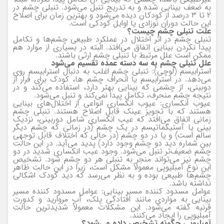
به ضعف بینایی شده و به تدریج تنبل می‌شود. تنبلی چشم در
۲ تا ۳ درصد از کودکان دیده می‌شود و بهترین زمان برای اصلاح
این حالت دوران نوزادی یا اوایل کودکی است.
علت تنبلی چشم چیست؟
تنبلی چشم در اثر اختلال در عملکرد طبیعی چشم‌ها و تکامل
پیدا نکردن بینایی اتفاق می‌افتد. البته در بسیاری از موارد هم
ممکن است علل مرتبط با تنبلی چشم ارثی باشند.
علل تنبلی چشم به سه دسته عمده تقسیم می‌شود
استرابیسم (لوچی): تنبلی چشم اغلب به دنبال استرابیسم روی
می‌دهد. در استرابیسم یا انحراف چشم ها، کودک برای فرار از
دوبینی، از چشمی که بینایی بهتر دارد، استفاده می‌کند و در
نتیجه چشم منحرف، تکامل پیدا نمی‌کند و تنبل می‌شود.
عیوب انکساری: عیوب انکساری انواعی از اختلال‌های بینایی
هستند که با تجویز عینک قابل اصلاح هستند. تنبلی چشم
زمانی اتفاق می‌افتد که عیب انکساری شامل دوربینی، نزدیک
بینی یا آستیگماتیسم در یک چشم (در زمانی که چشم دیگر
سالم است) و یا در دو چشم (در حالی که اختلاف قابل توجهی
بین شماره دید دو چشم وجود دارد) پدید می‌آید. در این حالت
چشم ضعیف‌تر تنبل می‌شود. وجود عیب انکساری شدید در دو
چشم نیز می‌تواند منجر به تنبلی هر دو چشم شود. تشخیص
این نوع آمبلیوپی معمولاً مشکل است، زیرا در این حالت ظاهر
چشم‌ها طبیعی بوده و به نظر می‌رسد که دید کودک اشکالی
نداشته باشد.
عوامل مسدود کننده مسیر بینایی: عوامل مسدود کننده مسیر
بینایی به مواردی مانند افتادگی پلک، آب مروارید و کدورت
قرنیه گفته می‌شود. این مشکلات معمولاٌ شدیدترین حالت
آمبلیوپی را ایجاد می‌کنند.
آمبلیوپی چگونه تشخیص داده می‌شود؟