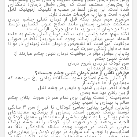
با روش‌های مختلف است که روش «فعال درمان» نامگذاری
شده است. این روش فقط در مطب و کلینیک ارتوپتیک قابل
انجام است و نیاز به مراجعات متعدد دارد.
موضوع مهم دیگر اینکه قبل از درمان تنبلی چشم، درمان
مشکلات چشمی زمینه‌ای مانند اصلاح عیوب انکساری توسط
عینک و درمان آب مروارید با عمل جراحی الزامی است.
نکته مهم: همه والدین باید بدانند درمان تنبلی چشم به علت
انسداد مسیر بینایی (مانند وجود آب مروارید) فقط در صورتی
موفقیت آمیز است که تشخیص و درمان علت زمینه‌ای در دو تا
سه ماه اول زندگی صورت گیرد.
بنابراین عوامل مؤثر در موفقیت درمان تنبلی چشم عبارتند از:
شدت تنبلی چشم
سن کودک در زمان شروع درمان
علت بوجود آورنده آن
عوارض ناشی از عدم درمان تنبلی چشم چیست؟
اگر تنبلی چشم اصلاح نشود مشکلات زیادی رخ می‌دهد که
مهم‌ترین آن‌ها عبارتند از:
ایجاد نقص بینایی شدید و دایمی در چشم تنبل
از بین رفتن دید سه بعدی
محرومیت از نعمت بینایی برای تمام عمر در صورت ابتلای چشم
سالم به بیماری یا آسیب جدی
بنابراین ارزیابی بینایی تمامی کودکان تا قبل از سن ۳ سالگی
توسط پزشک ضروری است. بسیاری از پزشکان، معاینه‌های
چشم پزشکی را به عنوان بخشی از معاینه‌های معمول کودکان
انجام می‌دهند و در صورت نیاز، کودک را به چشم پزشک
معرفی می‌کنند. در صورت وجود سابقه خانوادگی ابتلا به
استرابیسم یا لوچی، آب مروارید در دوران کودکی یا بیماری‌های
جدی چشمی، بر معاینه چشم‌ها در دوران نوزادی تأکید بیشتری