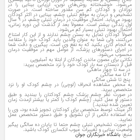
می‌شود. خوشبختانه روش‌های نوین، ارزیابی بینایی را در
نوزادان و کودکان کم سن مقدور ساخته است. در صورت
تشخیص و درمان به موقع تنبلی چشم، بینایی در اکثر کودکان
بهبود می‌یابد. احتمال موفقیت در درمان تنبلی چشم، در ۹ سال
اول زندگی بیشتر است. معمولاً بعد از گذشت این دوره زمانی،
احتمال بهبود تنبلی بسیار کم می‌شود.
اصولاً کودکان تمایل به بستن چشم ندارند و از این کار امتناع
می‌کنند، ولی شما به عنوان والدین باید کودک خود را متقاعد
به انجام کاری بکنید که به نفع وی است. پیگیری و دقت شما
در اجرای دستورهای پزشک، از عوامل مهم در موفقیت درمان
محسوب می‌شود.
نکاتی برای مصون ماندن کودکان از ابتلا به آمبلیوپی
قبل از دبستان سه بار کودک خود را نزد متخصص ببرید:
در سه تا چهار ماهگی
۲ تا سه سالگی
پنج تا شش سالگی
به محض مشاهده انحراف (لوچی) در چشم کودک او را نزد
متخصص ببرید.
در صورت نظر چشم پزشک چشم کودکتان را ببندید و طبق
دستور او عمل کنید. (چشم کودک را کمتر یا بیشتر ازمدت زمان
تعیین شده نبندید.)
اگر عینک توسط متخصص برای کودکتان تجویز شده بود، وی را
به استفاده دائمی از آن تشویق و طبق دستور متخصص عمل
نمایید.
در صورت تشخیص تنبلی چشم حتما تا پایان ده سالگی پیگیر
وضعیت بینایی و تغییرات عیوب انکساری کودک باشید.
منبع:
باشگاه خبرنگاران جوان