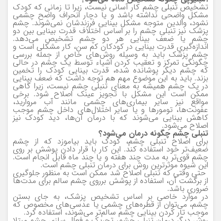
تشخیص تنبلی چشم کار آسانی نیست، زیرا تا زمانی که کودک
مشکل واضحی نداشته باشد و یا دچار انحراف واضح چشمی
نشود، والدین متوجه مشکل بینایی فرزندشان نمی‌شوند. چشم
پزشک نیز تنبلی چشم را بر اساس اختلاف قدرت بینایی بین دو
چشم یا ضعف بینایی هر دو چشم تشخیص می‌دهد.
اندازه‌گیری قدرت بینایی در کودکان کم سن، کار مشکلی است و
چشم پزشک باید به وسیله روش‌های خاص از جمله بررسی
چگونگی تمرکز و تعقیب کردن اشیاء توسط یک چشم در حالی
که چشم دیگر پوشانده شده، قدرت بینایی کودک را تخمین
بزند. باید به این موضوع مهم هم توجه داشت که ضعف بینایی
در یک چشم همیشه به معنای تنبلی چشم نیست، زیرا گاهی
ممکن است این مشکل با تجویز عینک اصلاح شود. برخی
مواقع نیز سایر بیماری‌های چشمی مانند آب مروارید،
عفونت‌ها، تومور‌ها و یا سایر اختلال‌های داخل چشم موجب
کاهش بینایی می‌شوند که با درمان آن‌ها، دید کودک نیز
اصلاح می‌شود.
تنبلی چشم چگونه درمان می‌شود؟
برای اصلاح تنبلی چشم، کودک باید بیاموزد که از چشم
ضعیف‌تر خود استفاده کند. این کار با قرار دادن پوشش بر روی
چشم قوی‌تر به مدت چند هفته و یا چند ماه قابل انجام است.
این شیوه موثرترین روش برای درمان تنبلی چشم است.
حتی وقتی که تنبلی اصلاح شد ممکن است به منظور جلوگیری
از برگشت آن، استفاده از پوشش برروی چشم سالم برای مدت‌ها
ضروری باشد.
در موارد خاصی بر اساس تشخیص پزشک، به جای بستن
چشم، می‌توان از قطره‌های چشمی یا عدسی‌های مخصوص که
موجب تار کردن بینایی چشم سالم‌تر می‌شوند، استفاده کرد.
روش دیگر درمان تنبلی چشم، تحریک و فعال سازی چشم مبتلا