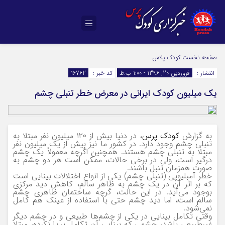
صفحه نخست
کودک پلاس
انتشار :
فروردین 20, 1396 - 1:00 ب.ظ
کد خبر :
16762
یک میلیون کودک ایرانی در معرض خطر تنبلی چشم
به گزارش
کودک پرس
، در دنیا بیش از ۱۲۰ میلیون نفر مبتلا به
تنبلی چشم وجود دارد. در کشور ما نیز بیش از یک میلیون نفر
مبتلا به تنبلی چشم هستند. همچنین اگرچه معمولاً یک چشم
درگیر است، ولی در برخی حالات، ممکن است هر دو چشم به
صورت همزمان تنبل باشند.
خطر آمبلیوپی (تنبلی چشم) یکی از انواع اختلالات بینایی است
که بر اثر آن در یک چشم به ظاهر سالم، کاهش دید مرکزی
بوجود می‌آید. در این حالت، گرچه ساختمان ظاهری چشم
سالم است، اما دید چشم حتی با استفاده از عینک هم کامل
نمی‌شود.
وقتی تکامل بینایی در یکی از چشم‌ها طبیعی و در چشم دیگر
غیرطبیعی باشد، چشمی که بینایی آن تکامل پیدا نکرده، مبتلا