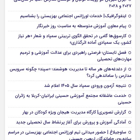
۲۰۲۷ و ۲۰۲۸
اینفوگرافیک| خدمات اورژانس اجتماعی بهزیستی را بشناسیم
پیام معاون آموزش متوسطه به مناسبت روز خبرنگار
کارسوق‌ها گامی در تحقق الگوی تربیتی سمپاد و شعار «هر نیاز
کشور، یک سمپادی آماده اثرگذاری»
فصل تابستان؛ فرصتی راهبردی برای عدالت آموزشی و ترمیم
مهارت‌های تحصیلی
از دغدغه‌های هر ساله تا مدیریت هوشمند؛ «سپند» چگونه سرویس
مدارس را ساماندهی کرد؟
نتیجه آزمون ورودی سمپاد سال ۱۴۰۵ اعلام شد
خدمت عاشقانه مجتمع آموزشی‌ حسینی ایرانیان-کربلا به زائران
حسینی
گزارش تصویری| کارگاه مدیریت هیجان ویژه کودکان در بهار
آمادگی آموزش و پرورش برای آغاز پرنشاط سال تحصیلی جدید
ساوجبلاغ | حضور میدانی تیم اورژانس اجتماعی بهزیستی در مراسم
پیاده‌روی جاماندگان اربعین حسینی