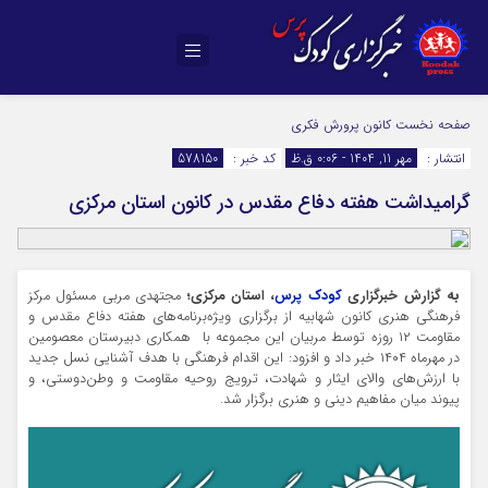
صفحه نخست
کانون پرورش فکری
انتشار :
مهر 11, 1404 - 0:06 ق.ظ
کد خبر :
578150
گرامیداشت هفته دفاع مقدس در کانون استان مرکزی
به گزارش خبرگزاری
کودک پرس
، استان مرکزی؛
مجتهدی مربی مسئول مرکز
فرهنگی هنری کانون شهابیه از برگزاری ویژه‌برنامه‌های هفته دفاع مقدس و
مقاومت ۱۲ روزه توسط مربیان این مجموعه با همکاری دبیرستان معصومین
در مهرماه ۱۴۰۴ خبر داد و افزود: این اقدام فرهنگی با هدف آشنایی نسل جدید
با ارزش‌های والای ایثار و شهادت، ترویج روحیه مقاومت و وطن‌دوستی، و
پیوند میان مفاهیم دینی و هنری برگزار شد.