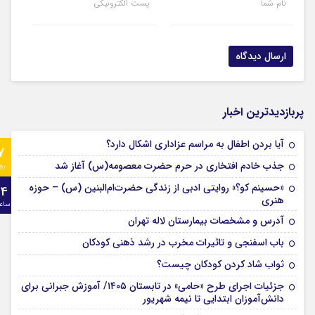
نام شما
پست الکترونیکی
پربازدیدترین اخبار
آیا بردن اطفال به مراسم عزادارى اشکال دارد؟
7
جذب خادم افتخاری در حرم حضرت معصومه(س) آغاز شد
رو
«حسینم کو؟» روایتی ادبی از زندگی حضرت‌ام‌البنین (س) – حوزه
24
هنری
ساع
آدرس و مشخصات بیمارستان لاله تهران
باب اسفنجی و تاثیرات مخرب در رشد ذهنی کودکان
ثواب شاد کردن کودکان چیست؟
جزئیات اجرای طرح «حامی» در تابستان ۱۴۰۵/ آموزش جبرانی برای
دانش‌آموزان ابتدایی تا نیمه شهریور