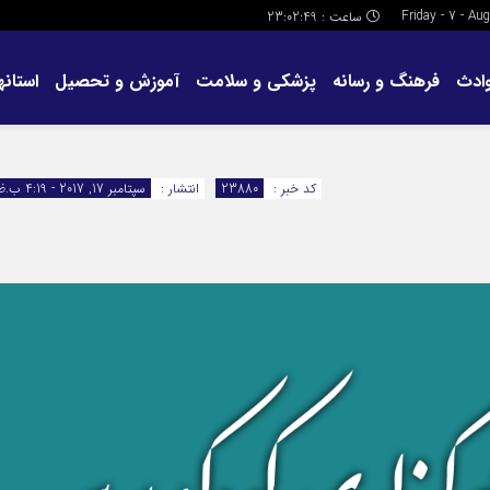
ساعت :
23:02:50
ادث
فرهنگ و رسانه
پزشکی و سلامت
آموزش و تحصیل
استانها
کد خبر :
23880
انتشار :
سپتامبر 17, 2017 - 4:19 ب.ظ