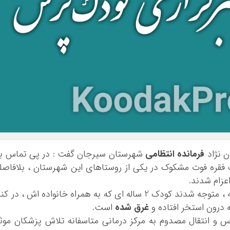
 نژاد
فرمانده انتظامی
شهرستان سيرجان گفت : در پی تماس به
110 مبنی بر وقوع یک فقره فوت مشکوک در یکی از روستاهای اين شهرستان ، بلافاصل
عزام شدند.
وی افزود: ماموران پس از حضور در محل حادثه ، متوجه شدند كودك 2 ساله ای كه به همراه خانواده اش ، در ك
 درون استخر افتاده و
غرق شده
است.
نس و انتقال مصدوم به مرکز درمانی متاسفانه تلاش پزشکان موث