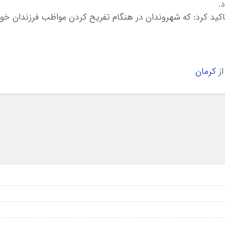
.
کید کرد: كه شهروندان در هنگام تفريح كردن مواظب فرزندان خو
ز
کرمان
6
6
6
6