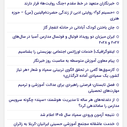
خبرنگاران متعهد در خط مقدم «جنگ روایت‌ها» قرار دارند
«حسینم کو؟» روایتی ادبی از زندگی حضرت‌ام‌البنین (س) – حوزه
هنری
جان باختن کودک آبادانی در حادثه انفجار گاز
ایران میزبان دو رویداد فوتبال و فوتسال مدارس آسیا در سال‌های
۲۰۲۷ و ۲۰۲۸
اینفوگرافیک| خدمات اورژانس اجتماعی بهزیستی را بشناسیم
پیام معاون آموزش متوسطه به مناسبت روز خبرنگار
کارسوق‌ها گامی در تحقق الگوی تربیتی سمپاد و شعار «هر نیاز
کشور، یک سمپادی آماده اثرگذاری»
فصل تابستان؛ فرصتی راهبردی برای عدالت آموزشی و ترمیم
مهارت‌های تحصیلی
از دغدغه‌های هر ساله تا مدیریت هوشمند؛ «سپند» چگونه سرویس
مدارس را ساماندهی کرد؟
نتیجه آزمون ورودی سمپاد سال ۱۴۰۵ اعلام شد
خدمت عاشقانه مجتمع آموزشی‌ حسینی ایرانیان-کربلا به زائران