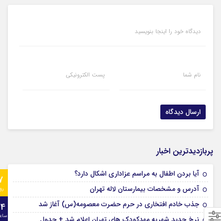
دیدگاه خود را اینجا بنویسید
نام شما
پست الکترونیکی
پربازدیدترین اخبار
آیا بردن اطفال به مراسم عزادارى اشکال دارد؟
7
آدرس و مشخصات بیمارستان لاله تهران
رو
جذب خادم افتخاری در حرم حضرت معصومه(س) آغاز شد
24
ساع
نرخ جدید شهریه مهدکودک های تهران اعلام شد + جدول