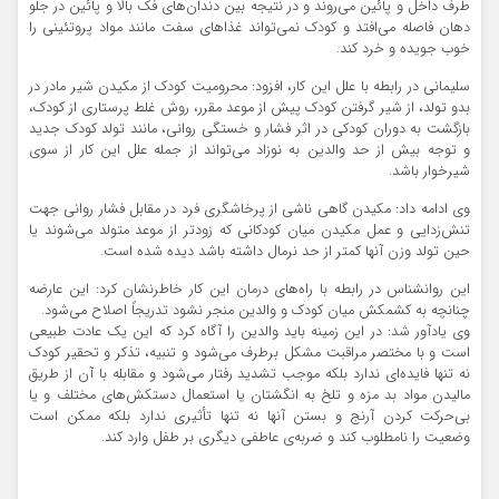
طرف داخل و پائین می‌روند و در نتیجه بین دندان‌های فک بالا و پائین در جلو
دهان فاصله می‌افتد و کودک نمی‌تواند غذاهای سفت مانند مواد پروتئینی را
خوب جویده و خرد کند.
سلیمانی در رابطه با علل این کار، افزود: محرومیت کودک از مکیدن شیر مادر در
بدو تولد، از شیر گرفتن کودک پیش از موعد مقرر، روش غلط پرستاری از کودک،
بازگشت به دوران کودکی در اثر فشار و خستگی روانی، مانند تولد کودک جدید
و توجه بیش از حد والدین به نوزاد می‌تواند از جمله علل این کار از سوی
شیرخوار باشد.
وی ادامه داد: مکیدن گاهی ناشی از پرخاشگری فرد در مقابل فشار روانی جهت
تنش‌زدایی و عمل مکیدن میان کودکانی که زودتر از موعد متولد می‌شوند یا
حین تولد وزن آنها کمتر از حد نرمال داشته باشد دیده شده است.
این روانشناس در رابطه با راه‌های درمان این کار خاطرنشان کرد: این عارضه
چنانچه به کشمکش میان کودک و والدین منجر نشود تدریجاً اصلاح می‌شود.
وی یادآور شد: در این زمینه باید والدین را آگاه کرد که این یک عادت طبیعی
است و با مختصر مراقبت مشکل برطرف می‌شود و تنبیه، تذکر و تحقیر کودک
نه تنها فایده‌ای ندارد بلکه موجب تشدید رفتار می‌شود و مقابله با آن از طریق
مالیدن مواد بد مزه و تلخ به انگشتان یا استعمال دستکش‌های مختلف و یا
بی‌حرکت کردن آرنج و بستن آنها نه تنها تأثیری ندارد بلکه ممکن است
وضعیت را نامطلوب کند و ضربه‌ی عاطفی دیگری بر طفل وارد کند.