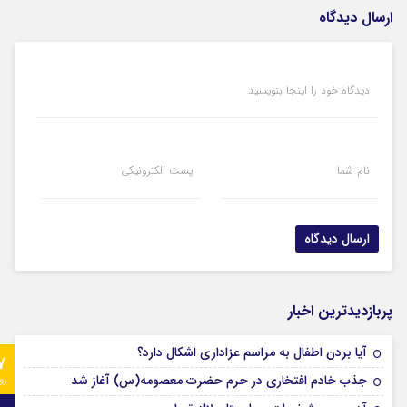
ارسال دیدگاه
دیدگاه خود را اینجا بنویسید
نام شما
پست الکترونیکی
پربازدیدترین اخبار
آیا بردن اطفال به مراسم عزادارى اشکال دارد؟
7
جذب خادم افتخاری در حرم حضرت معصومه(س) آغاز شد
رو