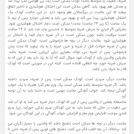
ضربه، خفیف یا متوسط باشد؛ کودک ممکن است یک بی‌ هوشی گذرا پیدا کند
و بعدش هم بهبود یابد. گاهی ممکن است این اختلال هوشیاری با تاخیر اتفاق
بیفتد که این علامت در بزرگسالان هم وجود دارد. در این حالت، کودک یک
اختلال هوشیاری پیدا می‌ کند و بهبود می‌ یابد و بعدش دوباره پس از نیم تا
یک ساعت (تا زیر 24 ساعت) مجددا ممکن است دچار اختلال هوشیاری ‌شود.
بنابراین اگر فردی به سرش ضربه متوسط تا شدیدی وارد شد باید تا 24 ساعت
تحت مراقبت باشد چون ممکن است در اثر ضربه دچار اغما یا اختلال در
هوشیاری شود. علامت دیگر در بچه‌ ها فراموشی است. کودک ممکن است
پس از ضربه حوادث قبل از ضربه و حین ضربه را به یاد نیاورد که مدت زمان
فراموشی پس از ضربه می ‌تواند معیاری برای ارزیابی شدت ضربه باشد.
بنابراین والدین باید از کودک خود سوال کنند که آیا به یاد دارد بعد از این که به
سرش ضربه خورد چه اتفاقی افتاده است. البته این در صورتی است که کودک
قادر به حرف زدن باشد.
علامت دیگر، سردرد است. کودک ممکن است پس از ضربه، سردرد داشته
باشد. اگر ضربه متوسط باشد ممکن است یک ورم مغز گذرا همراه با یک خواب‌
آلودگی ایجاد کند. خواب ‌آلودگی علامت مهمی است و حتما باید به آن توجه
کرد.
متاسفانه بعضی از والدین پس از این که کودک دچار ضربه سر شد به او آب قند
می ‌دهند؛ در حالی که حتما باید به این کودکان سرم نمکی خوراند، زیرا سرم
قندی موجب افزایش ورم مغز و افزایش خوا‌ب ‌آلودگی در این کودکان می ‌شود.
علامت دیگر در بچه‌ ها ممکن است تشنج باشد که والدین را بسیار نگران می
‌کند. برخلاف آن چه اغلب فکر می ‌کنند، تشنج‌ های فوری پس از ضربه حتی تا