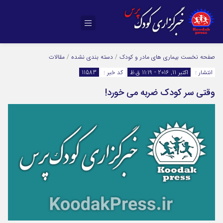
صفحه نخست
بیماری های مادر و کودک
/
دسته بندی نشده
/
مقالات
انتشار :
اکتبر 11, 2016 - 11:19 ق.ظ
کد خبر :
11583
وقتی سر کودک ضربه می‌ خورد!