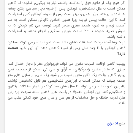
اگر هیچ یک از علایم فوق را نداشته باشند، نیاز به پیگیری ندارند؛ اما گاهی
ممکن است به علل نامشخص، کودکان پس از ضربه دچار سیاهی رفتن چشم‌
ها شده و بیفتند. برای همین، بهتر است پس از ضربه، کودکان کمی استراحت
کنند تا این حالت پیش نیاید؛ زیرا همین افتادن ناگهانی ممکن است به سر
آسیب زده و به ضربه شدید مغزی منجر شود. توصیه می ‌کنم کودکی که به
سرش ضربه خورده تا 24 ساعت ورزش سنگینی انجام ندهد و استراحت
داشته باشد.
در خبرها آمده بود که تحقیقات نشان داده است ضربه به سر می‌ تواند عملکرد
ذهنی کودکان را تا چند سال پس از ضربه کاهش دهد. آیا این خبر،
صحت
دارد؟
ببینید؛ گاهی اوقات، ضربات مغزی می ‌تواند فیزیولوژی مغز را دچار اختلال کند.
چیزی که ما در عکس رادیوگرافی، ام ‌آر‌آی و سی ‌تی ‌اسکن از جمجمه نمی
‌بینیم. گاهی اوقات یک تکان مغزی سبب می ‌شود یک‌ سری از سلول‌ های مغز
صدمه ببینند که ممکن است با ابزارهای تشخیصی هم قابل تشخیص نباشند
بنابراین ضربه به سر می ‌تواند تا سال‌ های بعد کودک را دچار اختلالات رفتاری
و عملکردی کند. این کودکان معمولاً در رقابت‌ های ذهنی مانند سرعت پردازش
مغز، قدرت حافظه و حل مشکلات از هم سن و سال‌ های خود اندکی عقب می
‌افتند.
منبع:
اکاایران