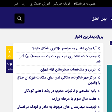
عضویت در باشگاه
کودک خبرنگار
آموزش خبرنگاری
ارسال خبر
بین الملل
پربازدیدترین اخبار
آیا بردن اطفال به مراسم عزادارى اشکال دارد؟
7
جذب خادم افتخاری در حرم حضرت معصومه(س) آغاز
روز
شد
24
آدرس و مشخصات بیمارستان لاله تهران
ساعت
مراکز مهر خانواده، مکانی امن برای ملاقات فرزندان طلاق
با والدین
باب اسفنجی و تاثیرات مخرب در رشد ذهنی کودکان
هفت سال سوم یا مرحله وزارت
فهرست بیمارستان های مربوط به مادر و کودک در استان