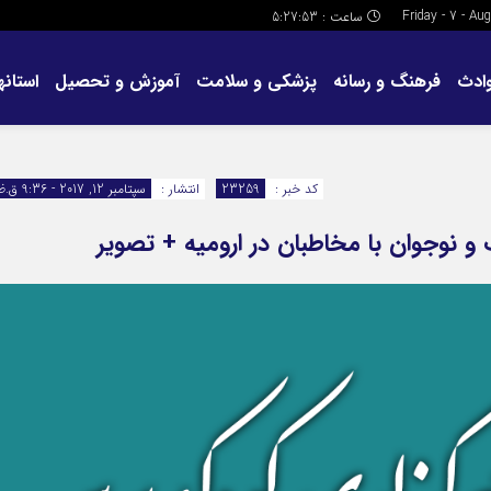
ساعت :
5:27:54
ادث
فرهنگ و رسانه
پزشکی و سلامت
آموزش و تحصیل
استانها
کد خبر :
23259
انتشار :
سپتامبر 12, 2017 - 9:36 ق.ظ
 نوجوان با مخاطبان در ارومیه + تصویر