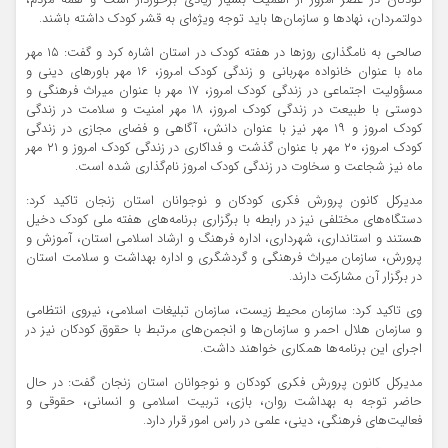
کودکان در عصر امروز از اهمیت بسیار زیادی برخوردار است و همه مردم،
دولتمردان، نهادها و سازمان‌ها باید توجه ویژه‌ای به قشر کودک داشته باشند.
صالحی به نامگذاری روزها در هفته کودک در استان اشاره کرد و گفت: ۱۵ مهر
ماه با عنوان خانواده مهربانی و زندگی کودک امروز، ۱۶ مهر باورهای دینی و
مسؤولیت اجتماعی در زندگی کودک امروز، ۱۷ مهر با عنوان میراث فرهنگی و
دوستی با طبیعت در زندگی کودک امروز، ۱۸ مهر امنیت و سلامت در زندگی
کودک امروز و ۱۹ مهر نیز با عنوان دانش، آگاهی و فضای مجازی در زندگی
کودک امروز، ۲۰ مهر با عنوان گذشت و فداکاری در زندگی کودک امروز و ۲۱ مهر
ماه نیز شجاعت و سخاوت در زندگی کودک امروز نام‌گذاری شده است.
مدیرکل کانون پرورش فکری کودکان و نوجوانان استان زنجان تاکید کرد:
دستگاه‌های مختلفی نیز در رابطه با برگزاری برنامه‌های هفته ملی کودک دخیل
هستند و استانداری، شهرداری، اداره فرهنگ و ارشاد اسلامی استان، آموزش و
پرورش، سازمان میراث فرهنگی و گردشگری و اداره بهداشت و سلامت استان
در برگزار آن مشارکت دارند.
وی تاکید کرد: سازمان محیط زیست، سازمان تبلیغات اسلامی، نیروی انتظامی
و سازمان هلال احمر و سازمان‌ها و انجمن‌های مرتبط با حقوق کودکان نیز در
اجرای این برنامه‌ها همکاری خواهند داشت.
مدیرکل کانون پرورش فکری کودکان و نوجوانان استان زنجان گفت: در حال
حاضر توجه به بهداشت روان، بازی، تربیت اسلامی و انسانی، حقوقی و
فعالیت‌های فرهنگی، دینی، علمی در راس امور قرار دارد.