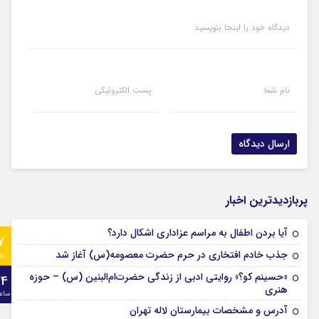
دیدگاه خود را اینجا بنویسید
نام شما
پست الکترونیکی
پربازدیدترین اخبار
آیا بردن اطفال به مراسم عزادارى اشکال دارد؟
7
جذب خادم افتخاری در حرم حضرت معصومه(س) آغاز شد
رو
«حسینم کو؟» روایتی ادبی از زندگی حضرت‌ام‌البنین (س) – حوزه
24
هنری
ساع
آدرس و مشخصات بیمارستان لاله تهران