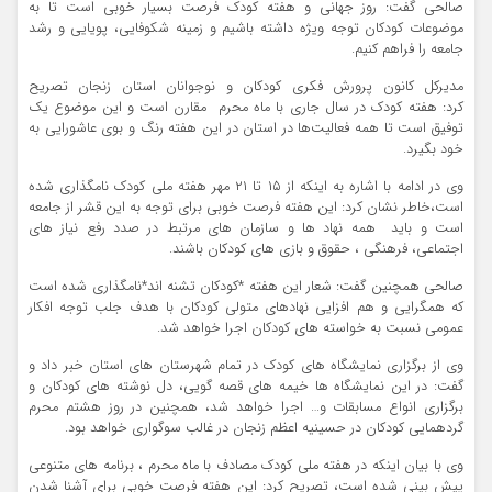
صالحی گفت: روز جهانی و هفته کودک فرصت بسیار خوبی است تا به
موضوعات کودکان توجه ویژه داشته باشیم و زمینه شکوفایی، پویایی و رشد
جامعه را فراهم کنیم.
مدیرکل کانون پرورش فکری کودکان و نوجوانان استان زنجان تصریح
کرد: هفته کودک در سال جاری با ماه محرم مقارن است و این موضوع یک
توفیق است تا همه فعالیت‌ها در استان در این هفته رنگ و بوی عاشورایی به
خود بگیرد.
وی در ادامه با اشاره به اینکه از ۱۵ تا ۲۱ مهر هفته ملی کودک نامگذاری شده
است،خاطر نشان کرد: این هفته فرصت خوبی برای توجه به این قشر از جامعه
است و باید همه نهاد ها و سازمان های مرتبط در صدد رفع نیاز های
اجتماعی، فرهنگی ، حقوق و بازی های کودکان باشند.
صالحی همچنین گفت: شعار این هفته *کودکان تشنه اند*نامگذاری شده است
که همگرایی و هم افزایی نهادهای متولی کودکان با هدف جلب توجه افکار
عمومی نسبت به خواسته های کودکان اجرا خواهد شد.
وی از برگزاری نمایشگاه های کودک در تمام شهرستان های استان خبر داد و
گفت: در این نمایشگاه ها خیمه های قصه گویی، دل نوشته های کودکان و
برگزاری انواع مسابقات و… اجرا خواهد شد، همچنین در روز هشتم محرم
گردهمایی کودکان در حسینیه اعظم زنجان در غالب سوگواری خواهد بود.
وی با بیان اینکه در هفته ملی کودک مصادف با ماه محرم ، برنامه های متنوعی
پیش بینی شده است، تصریح کرد: این هفته فرصت خوبی برای آشنا شدن