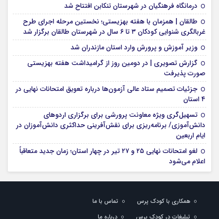
درمانگاه فرهنگیان در شهرستان تنکابن افتتاح شد
طالقان | همزمان با هفته بهزیستی؛ نخستین مرحله اجرای طرح
غربالگری شنوایی کودکان ۳ تا ۶ سال در شهرستان طالقان برگزار شد
وزیر آموزش و پرورش وارد استان مازندران شد
گزارش تصویری | در دومین روز از گرامیداشت هفته بهزیستی
صورت پذیرفت
جزئیات تصمیم ستاد عالی آزمون‌ها درباره تعویق امتحانات نهایی در
۴ استان
تسهیل‌گری ویژه معاونت پرورشی برای برگزاری اردوهای
دانش‌آموزی/ برنامه‌ریزی برای نقش‌آفرینی حداکثری دانش‌آموزان در
ایام اربعین
لغو امتحانات نهایی ۲۵ و ۲۷ تیر در چهار استان؛ زمان جدید متعاقباً
اعلام می‌شود
همکاری با کودک پرس
تماس با ما
تبلیغات در کودک پرس
درباره ما