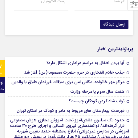
نام شما
پست الکترونیکی
پربازدیدترین اخبار
آیا بردن اطفال به مراسم عزادارى اشکال دارد؟
7
جذب خادم افتخاری در حرم حضرت معصومه(س) آغاز شد
رو
مراکز مهر خانواده، مکانی امن برای ملاقات فرزندان طلاق با والدین
24
ساع
هفت سال سوم یا مرحله وزارت
ثواب شاد کردن کودکان چیست؟
فهرست بیمارستان های مربوط به مادر و کودک در استان تهران
حدود یک میلیون دانش‌آموز تحت آموزش مجازی هوش مصنوعی
قرار گرفته‌اند/ توانمندسازی نیروی انسانی و اجرای طرح ۳۰ ساعت
آموزشی در مدارس غیردولتی/ ابلاغ بخشنامه جدید تعیین شهریه
مدارس غیردولتی/ مشارکت ۴۵ هزار دانش‌آموز در پویش «به عشق