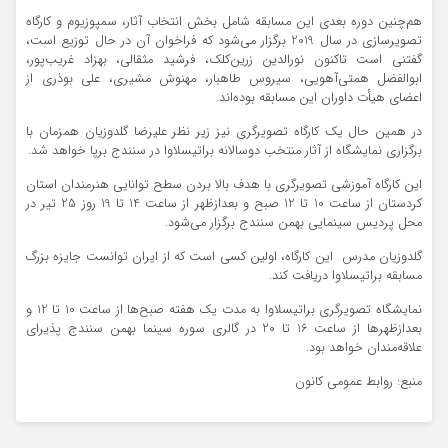
هم‌چنین دوره بعدی این مسابقه شامل بخش انتخاب آثار، سمپوزیوم و کارگاه
تصویرسازی در سال 2019 برگزار می‌شود که فراخوان آن در حال توزیع است،
گفتنی است تاکنون نورالدین زرین‌کلک، فرشید مثقالی، بهزاد غریب‌پور،
ابوالفضل همتی‌آهویی، سیروس طاهبار، مهنوش مشیری، علی بوذری از
اعضای هیأت داوران این مسابقه بوده‌اند.
در همین حال یک کارگاه تصویرگری نیز زیر نظر علیرضا گلدوزیان همزمان با
برگزاری نمایشگاه از آثار منتخب دوسالانه براتیسلاوا در سنندج برپا خواهد شد.
این کارگاه آموزشی تصویرگری با هدف بالا بردن سطح توانایی هنرمندان استان
کردستان از ساعت 10 تا 12 صبح و بعدازظهر از ساعت 14 تا 19 روز 25 تیر در
محل پردیس سینمایی بهمن سنندج برگزار می‌شود.
گلدوزیان مدرس این کارگاه، اولین کسی است که از ایران توانست جایزه بزرگ
مسابقه براتیسلاوا دریافت کند.
نمایشگاه تصویرگری براتیسلاوا به مدت یک هفته صبح‌ها از ساعت 10 تا 12 و
بعدازظهرها از ساعت 16 تا 20 در گالری سوره سینما بهمن سنندج پذیرای
علاقه‌مندان خواهد بود.
منبع: روابط عمومی کانون