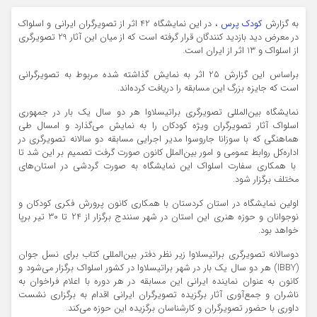
به گزارش
کودک پرس
، در این نمایشگاه 42 اثر از تصویرگران ایرانی و اسلواک
در معرض دید بازدید کنندگان قرار گرفته است که از میان این آثار 29 تصویرگری
از اسلواک و 13 اثر از ایران است.
براساس این گزارش 25 اثر به نمایش گذاشته شده مربوط به تصویرگرانی
است که جایزه بزرگ این مسابقه را دریافت کرده‌اند.
نمایشگاه بین‌المللی تصویرگری براتیسلاوا هر دو سال یک بار در جمهوری
اسلواک آثار تصویرگران ویژه کودکان را به نمایش می‌گذارد و امسال طی
هماهنگی که با سوزانا جاروسوا مدیر اجرایی مسابقه دو سالانه تصویرگری در
اداره‌کل روابط عمومی و امور بین‌الملل کانون صورت گرفت تصمیم بر این شد تا
با همکاری سفارت اسلواک این نمایشگاه به صورت گردشی در استان‌های
مختلف برگزار شود.
اولین نمایشگاه در استان کردستان با همکاری کانون پرورش فکری کودکان و
نوجوانان و حوزه هنری این استان در شهر سنندج برگزار از 24 تا 30 تیر برپا
خواهد بود.
دوسالانه تصویرگری براتیسلاوا زیر نظر دفتر بین‌المللی کتاب برای نسل جوان
(
IBBY
) هر دو سال یک بار در شهر براتیسلاوا در کشور اسلواک برگزار می‌شود و
کانون به عنوان نماینده ایرانی این مسابقه در هر دوره با اعلام فراخوان به
ناشران و جمع‌آوری آثار برگزیده تصویرگران ایرانی اقدام به برگزاری نشست
داوری با حضور تصویرگران و کارشناسان برگزیده این حوزه می‌کند.