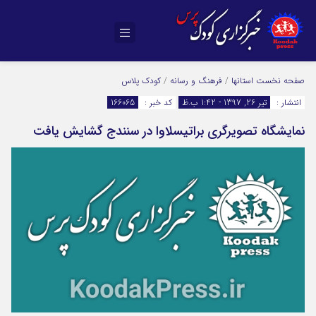
صفحه نخست
استانها
/
فرهنگ و رسانه
/
کودک پلاس
انتشار :
تیر 26, 1397 - 1:42 ب.ظ
کد خبر :
166065
نمایشگاه تصویرگری براتیسلاوا در سنندج گشایش یافت