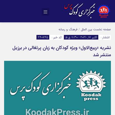
صفحه نخست
بین الملل
/
فرهنگ و رسانه
انتشار :
اکتبر 17, 2021 - 11:30 ق.ظ
کد خبر :
240745
نشریه «ربیع‌الاول» ویژه کودکان به زبان پرتغالی در برزیل
منتشر شد