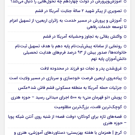
آموزش‌وپرورش در دولت چهاردهم چه تحول‌هایی را دنبال می‌کند؟
تصویری از پیکر شهید ۲ سالۀ جنایت آمریکا در قشم
آموزش و پرورش در مسیر خدمت به زائران اربعین؛ از تسهیل اعزام
تا توسعه خدمات رفاهی
واکنش بقائی به تجاوز وحشیانه آمریکا در قشم
رونمایی از سامانه پیش‌ثبت‌نام پایه دهم با هدف تسهیل ثبت‌نام
خانواده‌ها/ صدور بیش از ۹۳ درصد فرم‌های هدایت تحصیلی
دانش‌آموزان پایه نهم
غرق‌شدن پدر و نجات دو فرزند در محدوده لافت
پیاده‌روی اربعین فرصت خودسازی و سربازی در مسیر ولایت است
جزئیات حمله آمریکا به منطقه مسکونی قشم فاش شد+عکس
پویش «تو قهرمان منی» به ۵۰۰ اجرای میدانی رسید – حوزه هنری
کوچک‌ترین قامت، بزرگ‌ترین مظلومیت
قصه‌های تازه برای کودکان؛ «وقت قصه» از شنبه روی آنتن شبکه پویا
– حوزه هنری
کرج | همزمان با هفته بهزیستی؛ دستاوردهای آموزشی، هنری و