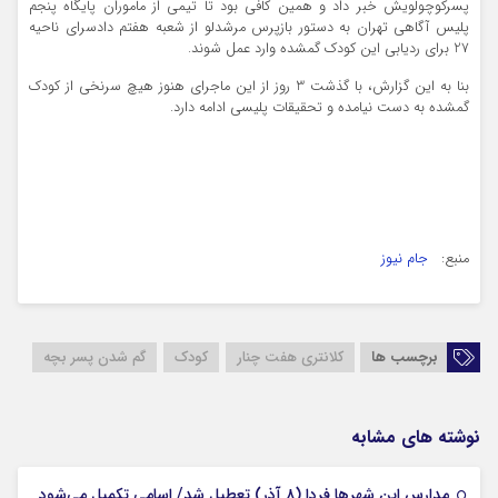
پسرکوچولویش خبر داد و همین کافی بود تا تیمی از ماموران پایگاه پنجم
پلیس آگاهی تهران به دستور بازپرس مرشدلو از شعبه هفتم دادسرای ناحیه
27 برای ردیابی این کودک گمشده وارد عمل شوند.
بنا به این گزارش، با گذشت 3 روز از این ماجرای هنوز هیچ سرنخی از کودک
گمشده به دست نیامده و تحقیقات پلیسی ادامه دارد.
منبع:
جام نیوز
برچسب ها
کلانتری هفت چنار
کودک
گم شدن پسر بچه
نوشته های مشابه
07 آذر 1404
مدارس این شهرها فردا (۸ آذر) تعطیل شد/ اسامی تکمیل می‌شود