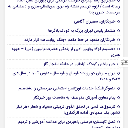
خبرگزاری پانا، بهترین ظرفیت تربیتی برای پرورش نسل آینده
رسانه است/ لزوم ترسیم نقشه راه برای بین‌المللی‌سازی و دستیابی به
مرجعیت خبری پانا
خبرنگاران، سفیران آگاهی
هشدار پلیس تهران بزرگ به کودک‌بلاگرها
خبرنگاران متعهد در خط مقدم «جنگ روایت‌ها» قرار دارند
«حسینم کو؟» روایتی ادبی از زندگی حضرت‌ام‌البنین (س) – حوزه
هنری
جان باختن کودک آبادانی در حادثه انفجار گاز
ایران میزبان دو رویداد فوتبال و فوتسال مدارس آسیا در سال‌های
۲۰۲۷ و ۲۰۲۸
اینفوگرافیک| خدمات اورژانس اجتماعی بهزیستی را بشناسیم
پیام معاون آموزش متوسطه به مناسبت روز خبرنگار
کارسوق‌ها گامی در تحقق الگوی تربیتی سمپاد و شعار «هر نیاز
کشور، یک سمپادی آماده اثرگذاری»
فصل تابستان؛ فرصتی راهبردی برای عدالت آموزشی و ترمیم
مهارت‌های تحصیلی