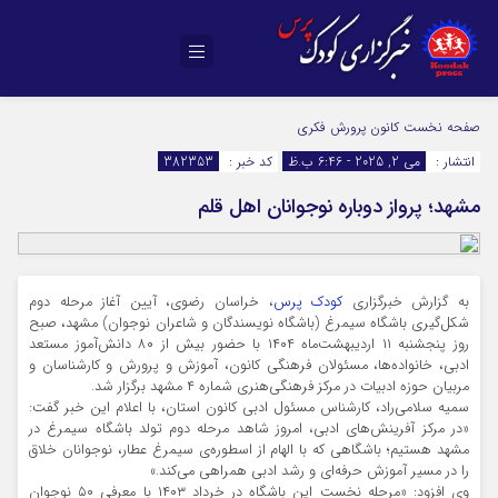
صفحه نخست
کانون پرورش فکری
انتشار :
می 2, 2025 - 6:46 ب.ظ
کد خبر :
382353
مشهد؛ پرواز دوباره نوجوانان اهل قلم
به گزارش خبرگزاری
کودک پرس
، خراسان رضوی، آیین آغاز مرحله دوم
شکل‌گیری باشگاه سیمرغ (باشگاه نویسندگان و شاعران نوجوان) مشهد، صبح
روز پنجشنبه ۱۱ اردیبهشت‌ماه ۱۴۰۴ با حضور بیش از ۸۰ دانش‌آموز مستعد
ادبی، خانواده‌ها، مسئولان فرهنگی کانون، آموزش و پرورش و کارشناسان و
مربیان حوزه ادبیات در مرکز فرهنگی‌هنری شماره ۴ مشهد برگزار شد.
سمیه سلامی‌راد، کارشناس مسئول ادبی کانون استان، با اعلام این خبر گفت:
«در مرکز آفرینش­‌های ادبی، امروز شاهد مرحله دوم تولد باشگاه سیمرغ در
مشهد هستیم؛ باشگاهی که با الهام از اسطوره‌ی سیمرغ عطار، نوجوانان خلاق
را در مسیر آموزش حرفه‌ای و رشد ادبی همراهی می‌کند.»
وی افزود: «مرحله نخست این باشگاه در خرداد ۱۴۰۳ با معرفی ۵۰ نوجوان