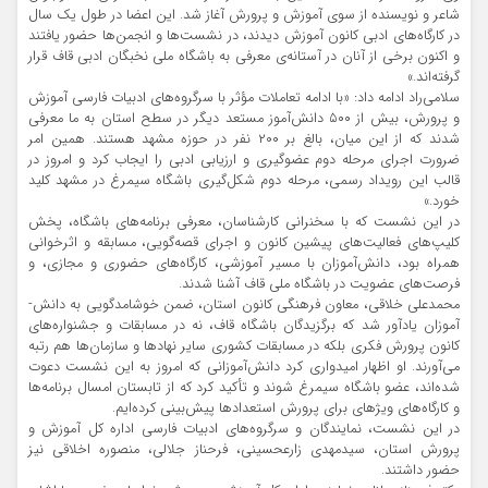
شاعر و نویسنده از سوی آموزش و پرورش آغاز شد. این اعضا در طول یک سال
در کارگاه‌های ادبی کانون آموزش دیدند، در نشست‌ها و انجمن‌ها حضور یافتند
و اکنون برخی از آنان در آستانه‌ی معرفی به باشگاه ملی نخبگان ادبی قاف قرار
گرفته‌اند.»
سلامی‌راد ادامه داد: «با ادامه تعاملات مؤثر با سرگروه‌های ادبیات فارسی آموزش
و پرورش، بیش از ۵۰۰ دانش‌آموز مستعد دیگر در سطح استان به ما معرفی
شدند که از این میان، بالغ بر ۲۰۰ نفر در حوزه مشهد هستند. همین امر
ضرورت اجرای مرحله دوم عضوگیری و ارزیابی ادبی را ایجاب کرد و امروز در
قالب این رویداد رسمی، مرحله دوم شکل‌گیری باشگاه سیمرغ در مشهد کلید
خورد.»
در این نشست که با سخنرانی کارشناسان، معرفی برنامه‌های باشگاه، پخش
کلیپ‌های فعالیت‌های پیشین کانون و اجرای قصه‌گویی، مسابقه و اثرخوانی
همراه بود، دانش‌آموزان با مسیر آموزشی، کارگاه‌های حضوری و مجازی، و
فرصت‌های عضویت در باشگاه ملی قاف آشنا شدند.
محمدعلی خلاقی، معاون فرهنگی کانون استان، ضمن خوشامدگویی به دانش‌­
آموزان یادآور شد که برگزیدگان باشگاه قاف، نه در مسابقات و جشنواره­‌های
کانون پرورش فکری بلکه در مسابقات کشوری سایر نهادها و سازمان‌­ها هم رتبه
می‌­آورند. او اظهار امیدواری کرد دانش‌آموزانی که امروز به این نشست دعوت
شده‌اند، عضو باشگاه سیمرغ شوند و تأکید کرد که از تابستان امسال برنامه­‌ها
و کارگاه­‌های ویژه­ای برای پرورش استعدادها پیش‌بینی کرده­‌ایم.
در این نشست، نمایندگان و سرگروه‌های ادبیات فارسی اداره کل آموزش و
پرورش استان، سیدمهدی زارع­حسینی، فرحناز جلالی، منصوره اخلاقی نیز
حضور داشتند.