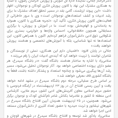
دکتر فرحناز جلالی، نماینده اداره کل آموزش و پرورش خراسان رضوی، با اشاره
به همکاری مشترک این نهاد با کانون پرورش فکری کودکان و نوجوانان، اظهار
داشت: «این پیوند ارزشمند، گامی بلند در مسیر تحقق اهداف مشترک ما برای
رشد ادبیات و کشف استعدادهای نوجوانان است.» وی با مرور خاطراتی از
فعالیت‌های کانون پرورش فکری، تأکید کرد: «تجربه همکاری با کانون، همواره
به یادماندنی و الهام‌بخش بوده است. ما در آموزش و پرورش، با برگزاری
مسابقاتی همچون حافظ‌خوانی، احساس واژه‌ها و خوارزمی، بستری برای
شکوفایی ذوق ادبی دانش‌آموزان فراهم کرده‌ایم. اکنون با همراهی کانون، این
استعدادها نه تنها شناسایی، بلکه با آموزش‌های تخصصی و هدفمند پرورش
خواهند یافت.»
جلالی در پایان افزود: «اطمینان دارم این همکاری، نسلی از نویسندگان و
شاعران توانمند را تربیت خواهد کرد که آینده‌ی ادبیات ایران را رقم می‌زنند.»
سلامی‌راد با اشاره به ساختار هدفمند باشگاه گفت: «در باشگاه سیمرغ، هر
عضو دارای پرونده اختصاصی خواهد بود. آثار نوجوانان تحلیل می‌شود، مسیر
رشد آن‌ها پیگیری می‌شود و چنانچه استعداد و پشتکار داشته باشند، قطعاً به
باشگاه کشوری قاف معرفی خواهند شد.»
بر اساس طرح عملیاتی، مرحله دوم باشگاه سیمرغ در مشهد ادامه خواهد
یافت و آیین رسمی افتتاح آن در روز ۲۳ اردیبهشت‌ماه در آرامگاه فردوسی با
حضور مریم اسلامی معاون آفرینش­‌های ادبی کشور، مریم علایی، کارشناس
ادبی منطقه ۵ کشور و غلامرضا بکتاش شاعر نام‌آشنای کودک و نوجوان برگزار
می‌شود. همچنین، در ۲۵ اردیبهشت هم­زمان آیین افتتاح باشگاه سیمرغ در
شهرهای نیشابور و تربت حیدریه با حضور تعداد کثیری از دانش­‌آموزان مستعد
ادبی اجرا خواهد شد.
سلامی‌­راد یادآور شد توسعه و افتتاح باشگاه سیمرغ در شهرهای قوچان و