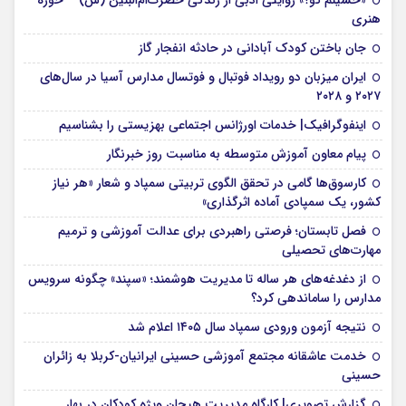
«حسینم کو؟» روایتی ادبی از زندگی حضرت‌ام‌البنین (س) – حوزه
هنری
جان باختن کودک آبادانی در حادثه انفجار گاز
ایران میزبان دو رویداد فوتبال و فوتسال مدارس آسیا در سال‌های
۲۰۲۷ و ۲۰۲۸
اینفوگرافیک| خدمات اورژانس اجتماعی بهزیستی را بشناسیم
پیام معاون آموزش متوسطه به مناسبت روز خبرنگار
کارسوق‌ها گامی در تحقق الگوی تربیتی سمپاد و شعار «هر نیاز
کشور، یک سمپادی آماده اثرگذاری»
فصل تابستان؛ فرصتی راهبردی برای عدالت آموزشی و ترمیم
مهارت‌های تحصیلی
از دغدغه‌های هر ساله تا مدیریت هوشمند؛ «سپند» چگونه سرویس
مدارس را ساماندهی کرد؟
نتیجه آزمون ورودی سمپاد سال ۱۴۰۵ اعلام شد
خدمت عاشقانه مجتمع آموزشی‌ حسینی ایرانیان-کربلا به زائران
حسینی
گزارش تصویری| کارگاه مدیریت هیجان ویژه کودکان در بهار