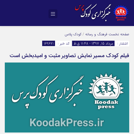
صفحه نخست
فرهنگ و رسانه
/
کودک پلاس
انتشار :
مرداد 15, 1397 - 11:48 ق.ظ
کد خبر :
169671
فیلم کودک مسیر نمایش تصاویر مثبت و امیدبخش است