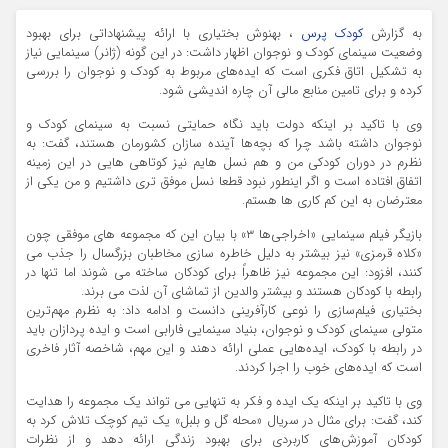
به گزارش
کودک پرس
، بهنوش بختیاری با ارائه پیشنهاداتی برای بهبود
وضعیت سینمای کودک و نوجوان اظهار داشت: در این گونه (ژانر) سینمایی نیاز
به تشکیل اتاق فکری است که ایده‌های مربوط به کودک و نوجوان را بررسی
کرده و برای تامین منابع مالی آن چاره اندیشی شود.
وی با تاکید بر اینکه دولت باید نگاه حمایتی نسبت به سینمای کودک و
نوجوان داشته باشد چرا که بچه‌ها آینده سازان کشورمان هستند، گفت: به
نظرم در دوران کودکی من و هم نسل هایم نیز کوتاهی هایی در این زمینه
اتفاق افتاده است و اگر اینطور نبود قطعا نسل موفق تری داشتیم و من یکی از
معترضان به این کم کاری ها هستم.
بازیگر فیلم سینمایی «اخراجی‌ها ۳» با بیان این که مجموعه های موفقی چون
«کلاه قرمزی» نیز بیشتر به دلیل خاطره سازی مخاطبان بزرگسال را جذب می
کنند، افزود: این مجموعه نیز ظاهراً برای کودکان ساخته می شوند اما تنها در
رابطه با کودکان هستند و بیشتر والدین از تماشای آن لذت می برند.
بختیاری فیلم‌سازی را نوعی کارآفرینی دانست و ادامه داد: به نظرم مهم‌ترین
متولی سینمای کودک و نوجوان، بنیاد سینمایی فارابی است و ایده پردازان باید
در رابطه با کودک، ایده‌هایی عملی ارائه دهند و این مهم، شاخصه آثار فاخری
است که ایده‌های خوب را اجرا کردند.
وی با تاکید بر اینکه یک ایده و فکر به تنهایی می تواند یک مجموعه را هدایت
کند، گفت: برای مثال در سریال «محله گل و بلبل» یک تیم کوچک تلاش کرد به
کودکان آموزش‌های کاربردی برای بهبود زندگی ارائه دهد و از نظرات