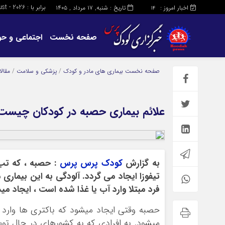
برابر با : Saturday - 8 - August - 2026
اخبار امروز :
تاریخ : شنبه, ۱۷ مرداد , ۱۴۰۵
14
صفحه نخست
اجتماعی و حو
صفحه نخست
بیماری های مادر و کودک
/
پزشکی و سلامت
/
مقال
علائم بیماری حصبه در کودکان چیست
به گزارش
کودک پرس پرس
: حصبه ، که تب ر
تیفوزا ایجاد می گردد. آلودگی به این بیماری 
فرد مبتلا وارد آب یا غذا شده است ، ایجاد می
حصبه وقتی ایجاد میشود که باکتری ها وار
میشود. به افرادی که به کشورهای در حال تو