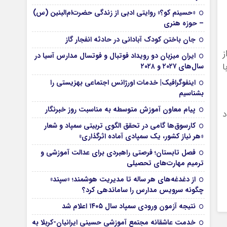
«حسینم کو؟» روایتی ادبی از زندگی حضرت‌ام‌البنین (س)
– حوزه هنری
جان باختن کودک آبادانی در حادثه انفجار گاز
ز
ایران میزبان دو رویداد فوتبال و فوتسال مدارس آسیا در
ا
سال‌های ۲۰۲۷ و ۲۰۲۸
اینفوگرافیک| خدمات اورژانس اجتماعی بهزیستی را
بشناسیم
پیام معاون آموزش متوسطه به مناسبت روز خبرنگار
 بهبود
کارسوق‌ها گامی در تحقق الگوی تربیتی سمپاد و شعار
«هر نیاز کشور، یک سمپادی آماده اثرگذاری»
فصل تابستان؛ فرصتی راهبردی برای عدالت آموزشی و
ترمیم مهارت‌های تحصیلی
از دغدغه‌های هر ساله تا مدیریت هوشمند؛ «سپند»
چگونه سرویس مدارس را ساماندهی کرد؟
نتیجه آزمون ورودی سمپاد سال ۱۴۰۵ اعلام شد
خدمت عاشقانه مجتمع آموزشی‌ حسینی ایرانیان-کربلا به