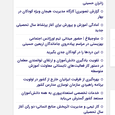
زائران حسینی
گزارش تصویری| کارگاه مدیریت هیجان ویژه کودکان در
بهار
آمادگی آموزش و پرورش برای آغاز پرنشاط سال تحصیلی
جدید
29 آبان 1403
ساوجبلاغ | حضور میدانی تیم اورژانس اجتماعی
29 آبان 1403
بهزیستی در مراسم پیاده‌روی جاماندگان اربعین حسینی
29 آبان 1403
این درد‌ها را در کودکان جدی بگیرید
28 آبان 1403
تقویت یادگیری دانش‌آموزان و ارتقای توانمندی معلمان
در دستور کار فعالیت‌های تابستانی معاونت آموزش
متوسطه
بهره‌گیری از ظرفیت ایرانیان خارج از کشور در اولویت
برنامه راهبردی سازمان نوسازی مدارس کشور
خدمات تخصصی استعدادپروری به همه دانش‌آموزان
مستعد کشور گسترش می‌یابد
کار تیمی و مدیریت اثربخش منابع انسانی؛ دو رکن آغاز
سال تحصیلی