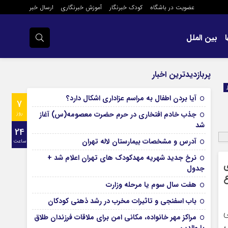
عضویت در باشگاه
کودک خبرنگار
آموزش خبرنگاری
ارسال خبر
بین الملل
پربازدیدترین اخبار
آیا بردن اطفال به مراسم عزادارى اشکال دارد؟
7
جذب خادم افتخاری در حرم حضرت معصومه(س) آغاز
روز
شد
24
آدرس و مشخصات بیمارستان لاله تهران
ساعت
نرخ جدید شهریه مهدکودک های تهران اعلام شد +
ی
جدول
ع
هفت سال سوم یا مرحله وزارت
باب اسفنجی و تاثیرات مخرب در رشد ذهنی کودکان
ی
مراکز مهر خانواده، مکانی امن برای ملاقات فرزندان طلاق
،