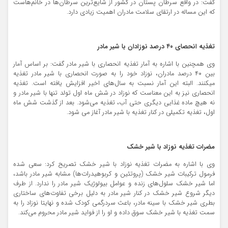
گفت: در واقع سرطان پستان در کشور از شایع‌ترین سرطان‌ها در خانم‌هاست
که این مساله در ارتقای سلامت مادران اهمیت زیادی دارد.
تغذیه انحصای ۴۰ درصد نوزادان با شیر مادر
وی همچنین با اشاره به آمار تغذیه انحصاری با شیر مادر گفت: بر اساس آمار
بین ۴۰ درصد مادران، نوزاد خود را به صورت انحصاری با شیر مادر تغذیه
میکنند. البته این آمار نسبت به سال‌های اخیر افزایش یافته است. تغذیه
انحصاری نیز به این معناست که نوزاد در شش ماه اول تولد تنها با شیر مادر و
نه هیچ ماده غذایی دیگری حتی آب، تغذیه می‌شود. بعد از گذشت شش ماه
اول، تغذیه تکمیلی در کنار تغذیه با شیر مادر آغاز می شود.
مضرات تغذیه نوزاد با شیر خشک
وی با اشاره به مضرات تغذیه نوزاد با شیر خشک تصریح کرد: سعی شده
فرمول ترکیبات شیر خشک (پروتئین و کربوهیدرات‌ها) مشابه شیر مادر باشد،
اما شیر خشک سلول‌های زنده و عوامل بیولوژیک شیر مادر را ندارد. از طرف
دیگر شروع شیر خشک در کنار شیر مادر به دلیل برخی تفاوت‌های ساختاری
بطری شیر خشک با سینه مادر، باعث سردرگمی کودک شده و نهایتا نوزاد را به
سمت تغذیه با شیر خشک سوق داده و او را از فواید شیر مادر محروم می‌کند.