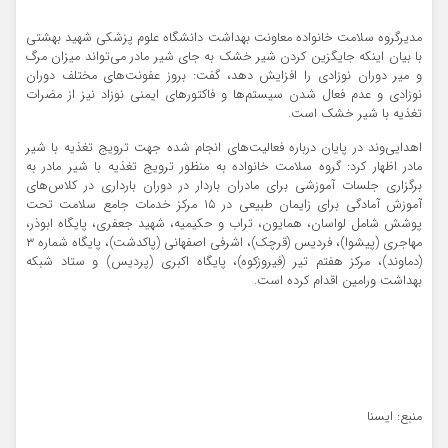
مدیرگروه سلامت خانواده معاونت بهداشت دانشگاه علوم پزشکی شهید بهشتی
با بیان اینکه جایگزین کردن شیر خشک به جای شیر مادر می‌تواند میزان مرگ
و میر دوران نوزادی را افزایش دهد، گفت: بروز عفونت‌های مختلف دوران
نوزادی و عدم فعال شدن سیستم‌ها و فاکتورهای ایمنی نوزاد نیز از مضرات
تغذیه با شیر خشک است.
اهدایی‌وند در پایان درباره فعالیت‌های انجام شده جهت ترویج تغذیه با شیر
مادر اظهار کرد: گروه سلامت خانواده به منظور ترویج تغذیه با شیر مادر به
برگزاری جلسات آموزشی برای مادران باردار در دوران بارداری در کلاس‌های
آموزش آمادگی برای زایمان طبیعی در ۱۵ مرکز خدمات جامع سلامت تحت
پوشش شامل لواسان، همایون، تراب و حکیمیه، شهید جعفری، پایگاه ابوذر،
مهاجری (پیشوا)، فردیس (قرچک)، اشرفی اصفهانی (پاکدشت)، پایگاه شماره ۳
(دماوند)، مرکز هفتم تیر (فیروزکوه)، پایگاه اکبری (پردیس) و ستاد شبکه
بهداشت ورامین اقدام کرده است.
منبع: ایسنا