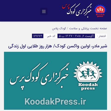
صفحه نخست
پزشکی و سلامت
/
کودک پلاس
انتشار :
آگوست 6, 2018 - 12:27 ب.ظ
کد خبر :
169674
شیر مادر، اولین واکسن کودک/ هزار روز طلایی اول زندگی