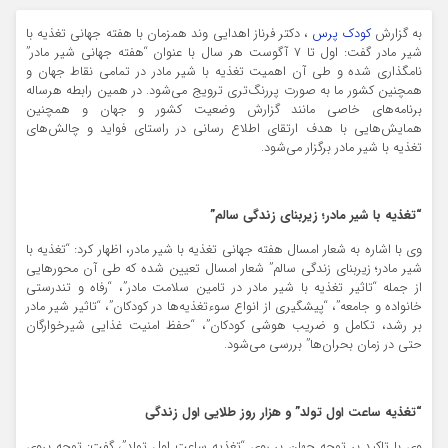
به گزارش
کودک پرس
، دکتر فرناز اهدایی وند همزمان با هفته جهانی تغذیه با
شیر مادر گفت: اول تا ۷ آگوست هر سال با عنوان “هفته جهانی شیر مادر”
نامگذاری شده و طی آن اهمیت تغذیه با شیر مادر در تمامی نقاط جهان و
همچنین کشور ما به صورت پررنگ‌تری ترویج می‌شود. در همین رابطه هرساله
برنامه‌های خاصی مانند گزارش وضعیت کشور و جهان و همچنین
همایش‌هایی با هدف ارتقای اطلاع رسانی در راستای فواید و چالش‌های
تغذیه با شیر مادر برگزار می‌شود.
“تغذیه با شیر مادر؛ زیربنای زندگی سالم”
وی با اشاره به شعار امسال هفته جهانی تغذیه با شیر مادر، اظهار کرد: “تغذیه با
شیر مادر؛ زیربنای زندگی سالم” شعار امسال تعیین شده که طی آن محورهایی
از جمله “تاثیر تغذیه با شیر مادر در تامین سلامت مادر”، “رفاه و تندرستی
خانواده و جامعه”، “پیشگیری از انواع سوءتغذیه‌ها در کودکان”، “تاثیر شیر مادر
بر رشد، تکامل و ضریب هوشی کودکان”، “حفظ امنیت غذایی شیرخوارگان
حتی در زمان بحران‌ها” بررسی می‌شود.
“تغذیه ساعت اول تولد” و هزار روز طلایی اول زندگی
وی با تاکید بر توجه جهان بر روی “تغذیه ساعت اول تولد”، گفت: توجه بروی