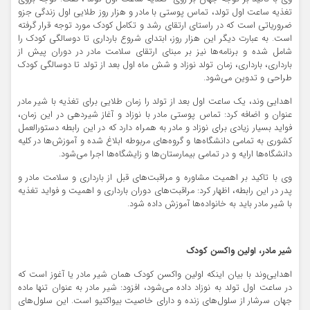
تغذیه ساعت اول تولد، تماس پوستی با مادر و هزار روز طلایی اول زندگی جزو
ضروریاتی است که در راستای ارتقای رشد و تکامل کودک مورد توجه قرار گرفته
است. به عبارت دیگر این هزار روز، ابتدای شروع بارداری تا دوسالگی کودک را
شامل شده و برنامه‌ها نیز بر مبنای ارتقای سلامت مادر در دوران پیش از
بارداری، بارداری، زمان تولد نوزاد و شش ماه اول بعد از تولد تا دوسالگی کودک
طراحی و تدوین می‌شود.
اهدایی وند، یک ساعت اول بعد از تولد را زمان طلایی برای تغذیه با شیر مادر
عنوان و اضافه کرد: تماس پوستی مادر با نوزاد و آغاز شیردهی در این زمان،
فواید بسیار زیادی برای نوزاد و مادر به همراه دارد که در این رابطه دستورالعمل
کشوری به تمامی دانشگاه‌ها و گروه‌های مربوطه ابلاغ شده و آموزش‌ها در کلیه
دانشگاه‌ها ارایه و در تمامی بیمارستان‌ها و زایشگاه‌ها اجرا می‌شود.
وی با تاکید بر اهمیت مشاوره و مراقبت‌های قبل از بارداری و سلامت مادر و
پدر در این رابطه، اظهار کرد: مراقبت‌های دوران بارداری و اهمیت و فواید تغذیه
با شیر مادر باید به خانواده‌ها آموزش داده شود.
شیر مادر، اولین واکسن کودک
اهدایی‌وند با بیان اینکه اولین واکسن کودک همان شیر مادر یا آغوز است که
در ساعت اول تولد به نوزاد داده می‌شود، افزود: شیر مادر به عنوان تنها ماده
جهان سرشار از سلول‌های زنده و دارای خاصیت بیواکتیو است. این سلول‌های