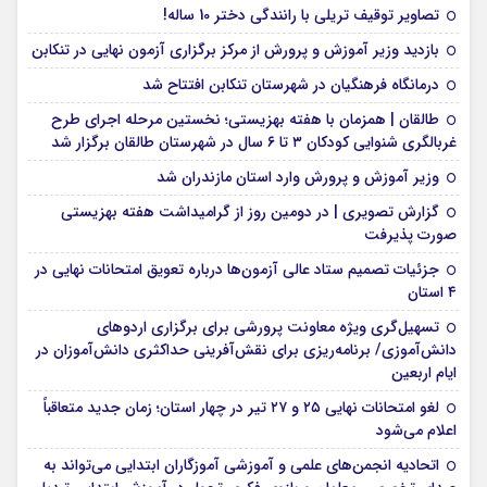
تصاویر توقیف تریلی با رانندگی دختر 10 ساله!
بازدید وزیر آموزش و پرورش از مرکز برگزاری آزمون نهایی در تنکابن
درمانگاه فرهنگیان در شهرستان تنکابن افتتاح شد
طالقان | همزمان با هفته بهزیستی؛ نخستین مرحله اجرای طرح
غربالگری شنوایی کودکان ۳ تا ۶ سال در شهرستان طالقان برگزار شد
وزیر آموزش و پرورش وارد استان مازندران شد
گزارش تصویری | در دومین روز از گرامیداشت هفته بهزیستی
صورت پذیرفت
جزئیات تصمیم ستاد عالی آزمون‌ها درباره تعویق امتحانات نهایی در
۴ استان
تسهیل‌گری ویژه معاونت پرورشی برای برگزاری اردوهای
دانش‌آموزی/ برنامه‌ریزی برای نقش‌آفرینی حداکثری دانش‌آموزان در
ایام اربعین
لغو امتحانات نهایی ۲۵ و ۲۷ تیر در چهار استان؛ زمان جدید متعاقباً
اعلام می‌شود
اتحادیه انجمن‌های علمی و آموزشی آموزگاران ابتدایی می‌تواند به