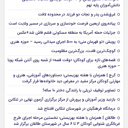
دانش‌آموزان پایه نهم
غرق‌شدن پدر و نجات دو فرزند در محدوده لافت
پیاده‌روی اربعین فرصت خودسازی و سربازی در مسیر ولایت است
جزئیات حمله آمریکا به منطقه مسکونی قشم فاش شد+عکس
پویش «تو قهرمان منی» به ۵۰۰ اجرای میدانی رسید – حوزه هنری
کوچک‌ترین قامت، بزرگ‌ترین مظلومیت
قصه‌های تازه برای کودکان؛ «وقت قصه» از شنبه روی آنتن شبکه پویا
– حوزه هنری
کرج | همزمان با هفته بهزیستی؛ دستاوردهای آموزشی، هنری و
مهارتی کودکان مرکز مفید در معرض دید خانواده‌ها قرار گرفت
تصاویر توقیف تریلی با رانندگی دختر 10 ساله!
بازدید وزیر آموزش و پرورش از مرکز برگزاری آزمون نهایی در تنکابن
درمانگاه فرهنگیان در شهرستان تنکابن افتتاح شد
طالقان | همزمان با هفته بهزیستی؛ نخستین مرحله اجرای طرح
غربالگری شنوایی کودکان ۳ تا ۶ سال در شهرستان طالقان برگزار شد