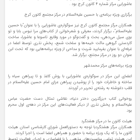
عاشورایی مرکز شماره ۴ کانون کرج بود .
برگزاری ویژه برنامه‌ی با حسین علیه‌السلام در مرکز مجتمع کانون کرج
همکاران مرگز مجتمع کانون کرج نیز سوگواره‌ی عاشورایی را با عنوان”با حسین
علیه‌السلام”، برگزار کردند، معرفی و شعرخوانی از کتاب‌های مرا نبوس بابا و تو
بوی سیل می‌دهی، بحث و گفت‌وگو در مورد وقایع تاسوعا و عاشورا، ساخت
کاردستی گروهی ماکت خیمه‌ها و سلخت شمع، پخش نذری توسط اعضا در
غرفه‌ای با عنوان بفرمایید شربت و مداحی از ویژه برنامه‌هایی بود که تحت ابن
عنوان دو روز در ‌مرکز مجتنع، برگزار شد.
ویژه برنامه‌های مرکز محمدشهر
اعضای این مرکز در سوگواره‌ی عاشورایی با روش کاغذ و تا پیراهن سیاه را
ساخته و خاطرات خود را از پوشیدن پیراهن عزای امام حسین علیه‌السلام در
قللب دلنوشته به رشته‌ی تحریر در آوردند.
روخوانی کتاب «بزرگترین دختر دنیا»، نقاشی تمثال دست حضرت عباس
علیه‌السلام و پخش نذری از دیکر فعالیت‌های این مرکز در دهه‌ی اول محرم
بود.
هیئت کانون ما در مرکز هشتگرد
همکاران مرگز هشتگردبا توجه به دستورالعمل شورای کارشناسی استان هیئت
کانون ما را که یک ویژه برنامه با حضور و همراهی اعضا است را اجرا کردند.
این هیئت تمامی مناسبت‌های مذهبی را با فضاسازی و اجرای فعالیت توسط