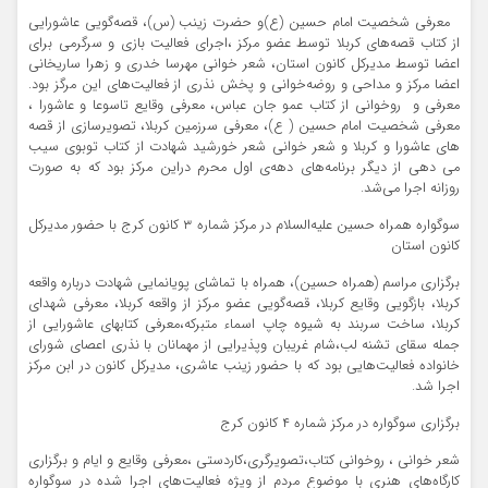
معرفی شخصیت امام حسین (ع)و حضرت زینب (س)، قصه‌گویی عاشورایی
از کتاب قصه‌های کربلا توسط عضو مرکز ،اجرای فعالیت بازی و سرگرمی برای
اعضا توسط مدیرکل کانون استان، شعر خوانی مهرسا خدری و زهرا ساریخانی
اعضا مرکز و مداحی و روضه‌خوانی و پخش نذری از فعالیت‌های این مرگز بود.‌
معرفی و ‌ روخوانی از کتاب عمو جان عباس، معرفی وقایع تاسوعا و عاشورا ،
معرفی شخصیت امام حسین ( ع)، معرفی سرزمین کربلا، تصویرسازی از قصه
های عاشورا و کربلا و شعر خوانی شعر خورشید شهادت از کتاب توبوی سیب
می دهی از دیگر برنامه‌های دهه‌ی اول محرم دراین مرکز بود که به صورت
روزانه اجرا می‌شد.
سوگواره همراه حسین علیه‌السلام در مرکز شماره ۳ کانون کرج با حضور مدیرکل
کانون استان
برگزاری مراسم (همراه حسین)، همراه با تماشای پویانمایی شهادت درباره واقعه
کربلا، بازگویی وقایع کربلا، قصه‌گویی عضو مرکز از واقعه کربلا، معرفی شهدای
کربلا، ساخت سربند به شیوه چاپ اسماء متبرکه،معرفی کتابهای عاشورایی از
جمله سقای تشنه لب،شام غریبان وپذیرایی از مهمانان با نذری اعصای شورای
خانواده فعالیت‌هایی بود که با حضور زینب عاشری، مدیرکل کانون در ابن مرکز
اجرا شد.
برگزاری سوگواره در مرکز شماره ۴ کانون کرج
شعر خوانی ، روخوانی کتاب،تصویرگری،‌کاردستی ،معرفی وقایع و ایام و برگزاری
کارگاه‌های هنری با موضوع مردم از ویژه فعالیت‌های اجرا شده در سوگواره