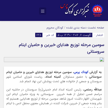
صفحه نخست
دسته بندی نشده
/
کودکان محروم
انتشار :
آگوست 7, 2016 - 12:30 ب.ظ
کد خبر :
628
سومین مرحله توزیع هدایای خیرین و حامیان ایتام
سروستانی
به گزارش
کودک پرس
، سومین مرحله توزیع هدایای خیرین و حامیان ایتام
سروستانی
با حضور مسئولان
کمیته امداد
، ریاست شورای اسلامی شهر
سروستان و جمعی از خانواده های تحت پوشش این نهاد انجام شد.
عبدالله رستمی
، رئیس کمیته امداد امام خمینی(ره) سروستان در حاشیه این
مراسم ضمن تجلیل از همه خیرین سروستانی به ویژه حامیان ایتام این
شهرستان اظهار داشت: امروز شاهد سومین مرحله از توزیع هدایایی هستیم که
بنابر وعده جمعی از خیرین شرکت کننده در همایش معنوی محفل انس با ایتام