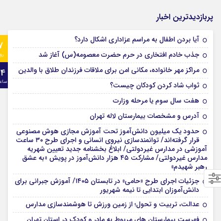
پربازدیدترین اخبار
آیا بردن اطفال به مراسم عزادارى اشکال دارد؟
7
جذب خادم افتخاری در حرم حضرت معصومه(س) آغاز شد
رو
مراکز مهر خانواده، مکانی امن برای ملاقات فرزندان طلاق با والدین
24
ساع
ثواب شاد کردن کودکان چیست؟
هفت سال سوم یا مرحله وزارت
آدرس و مشخصات بیمارستان لاله تهران
حدود یک میلیون دانش‌آموز تحت آموزش مجازی هوش مصنوعی
قرار گرفته‌اند/ توانمندسازی نیروی انسانی و اجرای طرح ۳۰ ساعت
آموزشی در مدارس غیردولتی/ ابلاغ بخشنامه جدید تعیین شهریه
مدارس غیردولتی/ مشارکت ۴۵ هزار دانش‌آموز در پویش «به عشق
رهبر شهیدم»
جزئیات اجرای طرح «حامی» در تابستان ۱۴۰۵/ آموزش جبرانی برای
دانش‌آموزان ابتدایی تا نیمه شهریور
عدالت، تربیت و تحول؛ از زمین ورزش تا هوشمندسازی مدارس
فهرست بیمارستان های مربوط به مادر و کودک در استان تهران