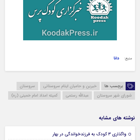
منبع:
دانا
برچسب ها
خیرین و حامیان ایتام سروستانی
سروستان
شورای شهر سروستان
عبدالله رستمی
کمیته امداد امام خمینی (ره)
نوشته های مشابه
18 نوامبر 2024
واگذاری ۳ کودک به فرزندخواندگی در بهار