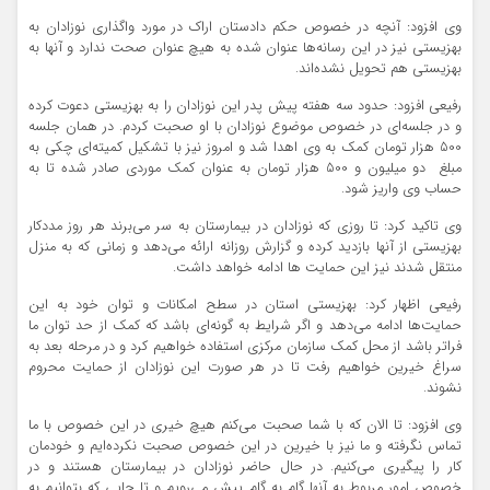
وی افزود: آنچه در خصوص حکم دادستان اراک در مورد واگذاری نوزادان به
بهزیستی نیز در این رسانه‌ها عنوان شده به هیچ عنوان صحت ندارد و آنها به
بهزیستی هم تحویل نشده‌اند.
رفیعی افزود: حدود سه هفته پیش پدر این نوزادان را به بهزیستی دعوت کرده
و در جلسه‌ای در خصوص موضوع نوزادان با او صحبت کردم. در همان جلسه
500 هزار تومان کمک به وی اهدا شد و امروز نیز با تشکیل کمیته‌ای چکی به
مبلغ دو میلیون و 500 هزار تومان به عنوان کمک موردی صادر شده تا به
حساب وی واریز شود.
وی تاکید کرد: تا روزی که نوزادان در بیمارستان به سر می‌برند هر روز مددکار
بهزیستی از آنها بازدید کرده و گزارش روزانه ارائه می‌دهد و زمانی که به منزل
منتقل شدند نیز این حمایت ها ادامه خواهد داشت.
رفیعی اظهار کرد: بهزیستی استان در سطح امکانات و توان خود به این
حمایت‌‌ها ادامه می‌‌دهد و اگر شرایط به گونه‌ای باشد که کمک از حد توان ما
فراتر باشد از محل کمک سازمان مرکزی استفاده خواهیم کرد و در مرحله بعد به
سراغ خیرین خواهیم رفت تا در هر صورت این نوزادان از حمایت‌ محروم
نشوند.
وی افزود: تا الان که با شما صحبت می‌کنم هیچ خیری در این خصوص با ما
تماس نگرفته و ما نیز با خیرین در این خصوص صحبت نکرده‌ایم و خودمان
کار را پیگیری می‌کنیم. در حال حاضر نوزادان در بیمارستان هستند و در
خصوص امور مربوط به آنها گام به گام پیش می‌رویم و تا جایی که بتوانیم به