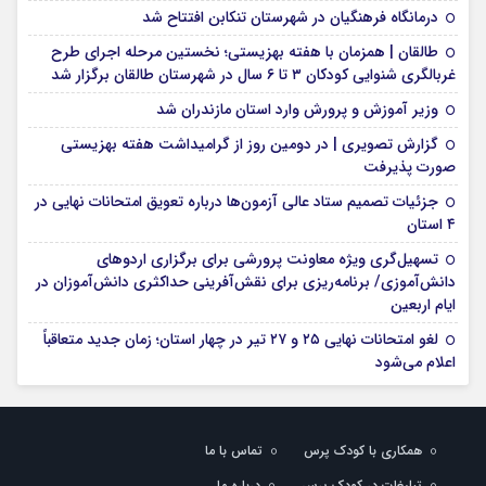
درمانگاه فرهنگیان در شهرستان تنکابن افتتاح شد
طالقان | همزمان با هفته بهزیستی؛ نخستین مرحله اجرای طرح
غربالگری شنوایی کودکان ۳ تا ۶ سال در شهرستان طالقان برگزار شد
وزیر آموزش و پرورش وارد استان مازندران شد
گزارش تصویری | در دومین روز از گرامیداشت هفته بهزیستی
صورت پذیرفت
جزئیات تصمیم ستاد عالی آزمون‌ها درباره تعویق امتحانات نهایی در
۴ استان
تسهیل‌گری ویژه معاونت پرورشی برای برگزاری اردوهای
دانش‌آموزی/ برنامه‌ریزی برای نقش‌آفرینی حداکثری دانش‌آموزان در
ایام اربعین
لغو امتحانات نهایی ۲۵ و ۲۷ تیر در چهار استان؛ زمان جدید متعاقباً
اعلام می‌شود
همکاری با کودک پرس
تماس با ما
تبلیغات در کودک پرس
درباره ما