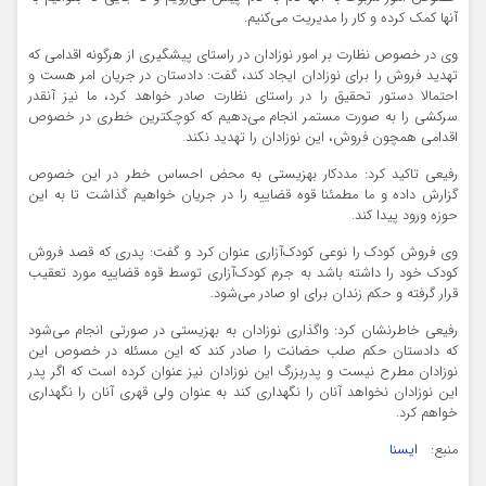
آنها کمک کرده و کار را مدیریت می‌کنیم.
وی در خصوص نظارت بر امور نوزادان در راستای پیشگیری از هرگونه اقدامی که
تهدید فروش را برای نوزادان ایجاد کند، گفت: دادستان در جریان امر هست و
احتمالا دستور تحقیق را در راستای نظارت صادر خواهد کرد، ما نیز آنقدر
سرکشی را به صورت مستمر انجام می‌دهیم که کوچکترین خطری در خصوص
اقدامی همچون فروش، این نوزادان را تهدید نکند.
رفیعی تاکید کرد: مددکار بهزیستی به محض احساس خطر در این خصوص
گزارش داده و ما مطمئنا قوه قضاییه را در جریان خواهیم گذاشت تا به این
حوزه ورود پیدا کند.
وی فروش کودک را نوعی کودک‌آزاری عنوان کرد و گفت: پدری که قصد فروش
کودک خود را داشته باشد به جرم کودک‌آزاری توسط قوه قضاییه مورد تعقیب
قرار گرفته و حکم زندان برای او صادر می‌شود.
رفیعی خاطرنشان کرد: واگذاری نوزادان به بهزیستی در صورتی انجام می‌شود
که دادستان حکم صلب حضانت را صادر کند که این مسئله در خصوص این
نوزادان مطرح نیست و پدربزرگ این نوزادان نیز عنوان کرده است که اگر پدر
این نوزادان نخواهد آنان را نگهداری کند به عنوان ولی قهری آنان را نگهداری
خواهم کرد.
منبع:
ایسنا