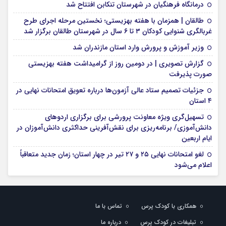
درمانگاه فرهنگیان در شهرستان تنکابن افتتاح شد
طالقان | همزمان با هفته بهزیستی؛ نخستین مرحله اجرای طرح
غربالگری شنوایی کودکان ۳ تا ۶ سال در شهرستان طالقان برگزار شد
وزیر آموزش و پرورش وارد استان مازندران شد
گزارش تصویری | در دومین روز از گرامیداشت هفته بهزیستی
صورت پذیرفت
جزئیات تصمیم ستاد عالی آزمون‌ها درباره تعویق امتحانات نهایی در
۴ استان
تسهیل‌گری ویژه معاونت پرورشی برای برگزاری اردوهای
دانش‌آموزی/ برنامه‌ریزی برای نقش‌آفرینی حداکثری دانش‌آموزان در
ایام اربعین
لغو امتحانات نهایی ۲۵ و ۲۷ تیر در چهار استان؛ زمان جدید متعاقباً
اعلام می‌شود
همکاری با کودک پرس
تماس با ما
تبلیغات در کودک پرس
درباره ما