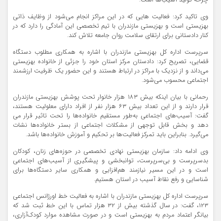
چرخه تولید آسیب‌ها است.
وی تاکید کرد: فعالیت هایی که در این مراکز انجام می‌شود از وظایف ذاتی
بهزیستی است و بهزیستی مازندران با تیم تخصصی این آمادگی را دارد که در
کنار دادستانی برای ارتقای سلامت روان جامعه تلاش کند.
سرپرست اداره کل بهزیستی مازندران با اشاره به همکاری مطلوب دستگاه
قضایی، تصریح کرد: دادستان مرکز استان خود را جزئی از خانواده بهزیستی
می‌داند و از نزدیک با مراکز در ارتباط هستند و این حضور یک ظرفیت ارزشمند
اجتماعی محسوب می‌شود.
رحمانی با بیان اینکه بیش ۱۸۳ هزار خانوار تحت پوشش بهزیستی مازندران
قرار دارند و از این تعداد بیش ۶۳ هزار نفر از افراد دارای معلولیت هستند،
گفت: آسیب‌های اجتماعی به‌طور مستقیم خانواده‌ها را تحت تاثیر قرار می
دهد و بخش قابل توجهی از مشکلات اجتماعی از بستر خانواده‌ها نشات
می‌گیرد. بنابراین باید تمرکز فعالیت‌ها بر تحکیم و آموزش خانواده‌ها باشد.
وی ادامه داد: سازمان بهزیستی نهادی تخصصی در حوزه‌های زنان، کودکان
بدسرپرست و بی‌سرپرست، توانبخشی و پیشگیری از آسیب‌های اجتماعی
است و در این مسیر نیازمند هم‌افزایی و همکاری سایر دستگاه‌ها برای
شناسایی و رفع نقاط آسیب در استان هستیم.
سرپرست اداره کل بهزیستی مازندران با اشاره به فعالیت خط اورژانس اجتماعی
۱۲۳، گفت: در سال گذشته بیش از ۳۲ هزار تماس با این خط ثبت شد که
بیانگر اعتماد مردم به بهزیستی است و در صورت مشاهده موارد کودک‌آزاری،