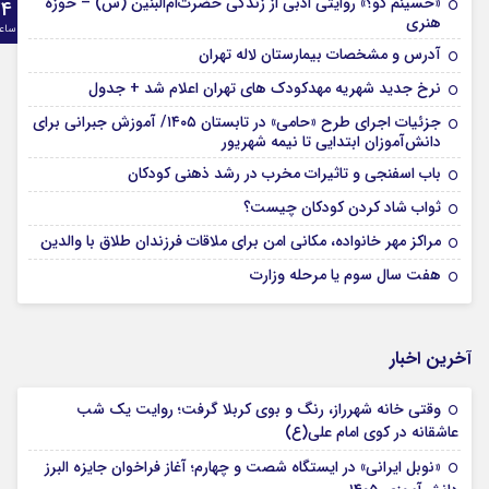
«حسینم کو؟» روایتی ادبی از زندگی حضرت‌ام‌البنین (س) – حوزه
24
هنری
ساع
آدرس و مشخصات بیمارستان لاله تهران
نرخ جدید شهریه مهدکودک های تهران اعلام شد + جدول
جزئیات اجرای طرح «حامی» در تابستان ۱۴۰۵/ آموزش جبرانی برای
دانش‌آموزان ابتدایی تا نیمه شهریور
باب اسفنجی و تاثیرات مخرب در رشد ذهنی کودکان
ثواب شاد کردن کودکان چیست؟
مراکز مهر خانواده، مکانی امن برای ملاقات فرزندان طلاق با والدین
هفت سال سوم یا مرحله وزارت
آخرین اخبار
وقتی خانه شهرراز، رنگ و بوی کربلا گرفت؛ روایت یک شب
عاشقانه در کوی امام علی(ع)
«نوبل ایرانی» در ایستگاه شصت و چهارم؛ آغاز فراخوان جایزه البرز