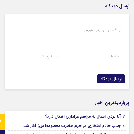
ارسال دیدگاه
دیدگاه خود را اینجا بنویسید
نام شما
پست الکترونیکی
پربازدیدترین اخبار
آیا بردن اطفال به مراسم عزادارى اشکال دارد؟
7
جذب خادم افتخاری در حرم حضرت معصومه(س) آغاز شد
رو