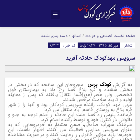
صفحه نخست
اجتماعی و حوادث
/
استانها
/
دسته بندی نشده
انتشار :
مهر 15, 1395 - 10:47 ق.ظ
کد خبر :
8743
سرویس مهدکودک حادثه آفرید
به گزارش
کودک پرس
مجروحان این سانحه که در بخش در
بخش ششده و قره بلاغ فسا رخ داد به بیمارستان فوق
تخصصی ولی عصر (عج)فسا انتقال یافتند که پس از معاینه
اولیه و تایید سلامت مرخص شدند.
مربی مهد کودک، راننده سرویس کودکان بود و آنها را از شهر
قره بلاغ به روستای قاسم آباد منتقل می کرد.
فرمانده پلیس راه فسا علت این حادثه را عدم توجه به جلو و
ناتوانی در کنترل خودرو توسط راننده اعلام کرد.
سرهنگ سهراب صادقی، ضمن هشدار به خودروهایی که به
عنوان سرویس مدارس فعالیت می کنند، اظهار داشت: این
خودرها باید موازین قانونی را رعایت کنند و در صورت مشاهده
تخلف با آنها طبق قانون برخورد می شود.