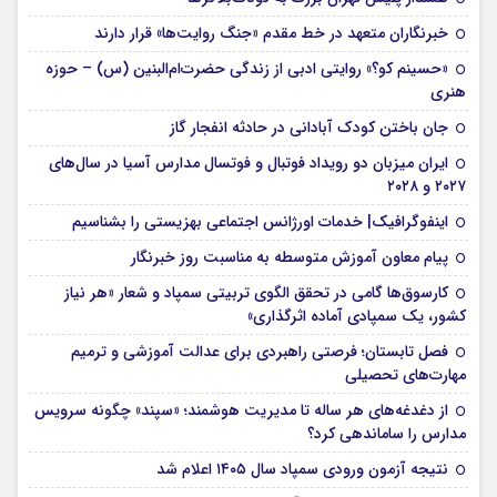
خبرنگاران متعهد در خط مقدم «جنگ روایت‌ها» قرار دارند
«حسینم کو؟» روایتی ادبی از زندگی حضرت‌ام‌البنین (س) – حوزه
هنری
جان باختن کودک آبادانی در حادثه انفجار گاز
ایران میزبان دو رویداد فوتبال و فوتسال مدارس آسیا در سال‌های
۲۰۲۷ و ۲۰۲۸
اینفوگرافیک| خدمات اورژانس اجتماعی بهزیستی را بشناسیم
پیام معاون آموزش متوسطه به مناسبت روز خبرنگار
کارسوق‌ها گامی در تحقق الگوی تربیتی سمپاد و شعار «هر نیاز
کشور، یک سمپادی آماده اثرگذاری»
فصل تابستان؛ فرصتی راهبردی برای عدالت آموزشی و ترمیم
مهارت‌های تحصیلی
از دغدغه‌های هر ساله تا مدیریت هوشمند؛ «سپند» چگونه سرویس
مدارس را ساماندهی کرد؟
نتیجه آزمون ورودی سمپاد سال ۱۴۰۵ اعلام شد