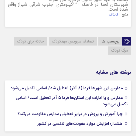
شهرستان فسا در فاصله 130کیلومتری جنوب شرقی شیراز واقع
شده است.
منبع:
تابناک
برچسب ها
تصادف سرویس مهدکودک
حادثه برای کودک
مرگ کودک
نوشته های مشابه
07 آذر 1404
مدارس این شهرها فردا (۸ آذر) تعطیل شد/ اسامی تکمیل می‌شود
مدارس و یا ادارات این استان‌ها فردا ۵ آذر تعطیل است/ اسامی
04 آذر 1404
تکمیل می‌شود
03 آذر 1404
چرا آموزش و پروش در برابر تعطیلی مدارس مقاومت می‌کند؟
03 آذر 1404
هشدار؛ افزایش موارد عفونت‌های تنفسی در کشور