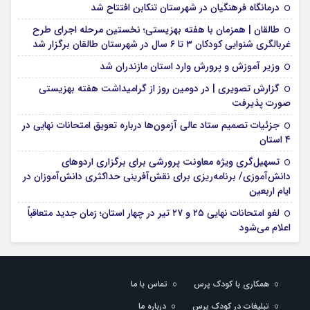
درمانگاه فرهنگیان در شهرستان تنکابن افتتاح شد
طالقان | همزمان با هفته بهزیستی؛ نخستین مرحله اجرای طرح
غربالگری شنوایی کودکان ۳ تا ۶ سال در شهرستان طالقان برگزار شد
وزیر آموزش و پرورش وارد استان مازندران شد
گزارش تصویری | در دومین روز از گرامیداشت هفته بهزیستی
صورت پذیرفت
جزئیات تصمیم ستاد عالی آزمون‌ها درباره تعویق امتحانات نهایی در
۴ استان
تسهیل‌گری ویژه معاونت پرورشی برای برگزاری اردوهای
دانش‌آموزی/ برنامه‌ریزی برای نقش‌آفرینی حداکثری دانش‌آموزان در
ایام اربعین
لغو امتحانات نهایی ۲۵ و ۲۷ تیر در چهار استان؛ زمان جدید متعاقباً
اعلام می‌شود
همکاری با کودک پرس
تماس با ما
تبلیغات در کودک پرس
درباره ما