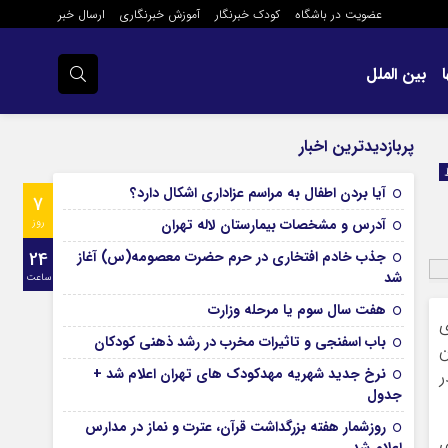
عضویت در باشگاه
کودک خبرنگار
آموزش خبرنگاری
ارسال خبر
بین الملل
پربازدیدترین اخبار
آیا بردن اطفال به مراسم عزادارى اشکال دارد؟
7
آدرس و مشخصات بیمارستان لاله تهران
روز
جذب خادم افتخاری در حرم حضرت معصومه(س) آغاز
24
شد
ساعت
هفت سال سوم یا مرحله وزارت
ی
باب اسفنجی و تاثیرات مخرب در رشد ذهنی کودکان
ن
نرخ جدید شهریه مهدکودک های تهران اعلام شد +
ر
جدول
روزشمار هفته بزرگداشت قرآن، عترت و نماز در مدارس
ی