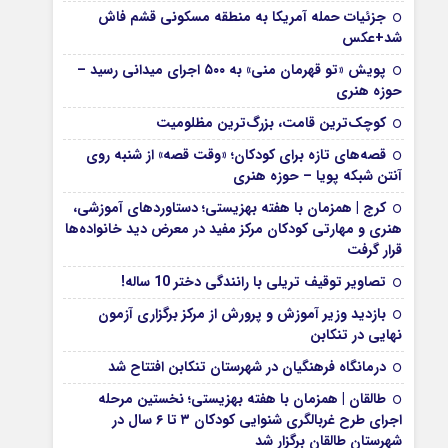
جزئیات حمله آمریکا به منطقه مسکونی قشم فاش
شد+عکس
پویش «تو قهرمان منی» به ۵۰۰ اجرای میدانی رسید –
حوزه هنری
کوچک‌ترین قامت، بزرگ‌ترین مظلومیت
قصه‌های تازه برای کودکان؛ «وقت قصه» از شنبه روی
آنتن شبکه پویا – حوزه هنری
کرج | همزمان با هفته بهزیستی؛ دستاوردهای آموزشی،
هنری و مهارتی کودکان مرکز مفید در معرض دید خانواده‌ها
قرار گرفت
تصاویر توقیف تریلی با رانندگی دختر 10 ساله!
بازدید وزیر آموزش و پرورش از مرکز برگزاری آزمون
نهایی در تنکابن
درمانگاه فرهنگیان در شهرستان تنکابن افتتاح شد
طالقان | همزمان با هفته بهزیستی؛ نخستین مرحله
اجرای طرح غربالگری شنوایی کودکان ۳ تا ۶ سال در
شهرستان طالقان برگزار شد