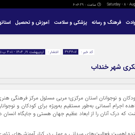
ساعت :
6:06:30
ادث
فرهنگ و رسانه
پزشکی و سلامت
آموزش و تحصیل
استانها
کد خبر :
393407
انتشار :
اردیبهشت 19, 1404 - 4:01 ب.ظ
فکری شهر خنداب
دکان و نوجوانان استان مرکزی؛ مربی مسئول مرکز فرهنگی هنر
ده اجرام آسمانی به‌طور مستقیم به‌ویژه برای کودکان و نوجوانا
ت که درک آنان را از ابعاد عظیم جهان هستی و جایگاه انسان د
نده اهمیت فعالیت‌های میدانی و عملی در کنار آموزش‌های تئور