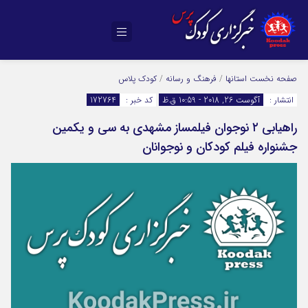
صفحه نخست
استانها
/
فرهنگ و رسانه
/
کودک پلاس
انتشار :
آگوست 26, 2018 - 10:59 ق.ظ
کد خبر :
172764
راهیابی ۲ نوجوان فیلمساز مشهدی به سی و یکمین
جشنواره فیلم کودکان و نوجوانان