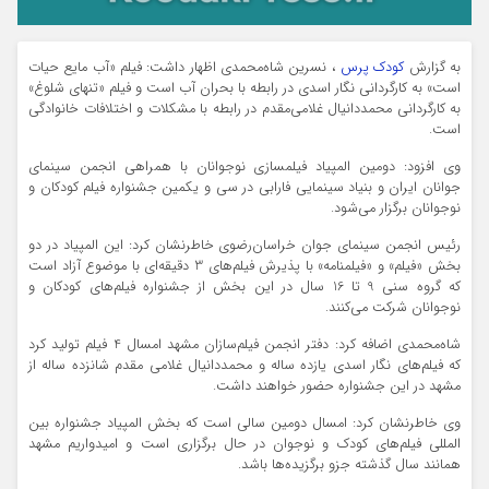
به گزارش
کودک پرس
، نسرین شاه‌محمدی اظهار داشت: فیلم «آب مایع حیات
است» به کارگردانی نگار اسدی در رابطه با بحران آب است و فیلم «تنهای شلوغ»
به کارگردانی محمددانیال غلامی‌مقدم در رابطه با مشکلات و اختلافات خانوادگی
است.
وی افزود: دومین المپیاد فیلمسازی نوجوانان با همراهی انجمن سینمای
جوانان ایران و بنیاد سینمایی فارابی در سی و یکمین جشنواره فیلم کودکان و
نوجوانان برگزار می‌شود.
رئیس انجمن سینمای جوان خراسان‌رضوی خاطرنشان کرد: این المپیاد در دو
بخش «فیلم» و «فیلمنامه» با پذیرش فیلم‌های 3 دقیقه‌ای با موضوع آزاد است
که گروه سنی 9 تا 16 سال در این بخش از جشنواره فیلم‌های کودکان و
نوجوانان شرکت می‌کنند.
شاه‌محمدی اضافه کرد: دفتر انجمن فیلم‌سازان مشهد امسال 4 فیلم تولید کرد
که فیلم‌های نگار اسدی یازده ساله و محمددانیال غلامی مقدم شانزده ساله از
مشهد در این جشنواره حضور خواهند داشت.
وی خاطرنشان کرد: امسال دومین سالی است که بخش المپیاد جشنواره بین
المللی فیلم‌های کودک و نوجوان در حال برگزاری است و امیدواریم مشهد
همانند سال گذشته جزو برگزیده‌ها باشد.