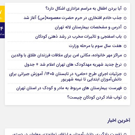
آیا بردن اطفال به مراسم عزادارى اشکال دارد؟
7
جذب خادم افتخاری در حرم حضرت معصومه(س) آغاز شد
رو
آدرس و مشخصات بیمارستان لاله تهران
24
ساع
باب اسفنجی و تاثیرات مخرب در رشد ذهنی کودکان
هفت سال سوم یا مرحله وزارت
مراکز مهر خانواده، مکانی امن برای ملاقات فرزندان طلاق با والدین
نرخ جدید شهریه مهدکودک های تهران اعلام شد + جدول
جزئیات اجرای طرح «حامی» در تابستان ۱۴۰۵/ آموزش جبرانی برای
دانش‌آموزان ابتدایی تا نیمه شهریور
فهرست بیمارستان های مربوط به مادر و کودک در استان تهران
ثواب شاد کردن کودکان چیست؟
آخرین اخبار
تقویت یادگیری دانش‌آموزان و ارتقای توانمندی معلمان در دستور