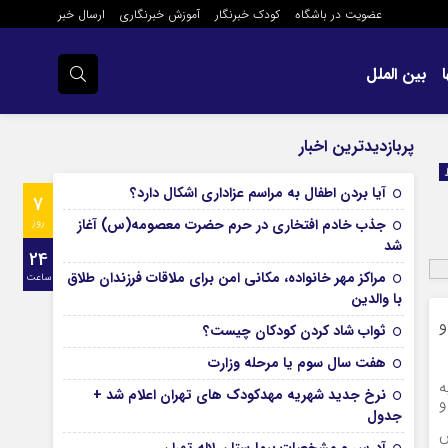
عضویت در باشگاه
کودک خبرنگار
آموزش خبرنگاری
ارسال خبر
بین الملل
پربازدیدترین اخبار
آیا بردن اطفال به مراسم عزادارى اشکال دارد؟
7
جذب خادم افتخاری در حرم حضرت معصومه(س) آغاز
روز
شد
24
مراکز مهر خانواده، مکانی امن برای ملاقات فرزندان طلاق
ساعت
با والدین
و
ثواب شاد کردن کودکان چیست؟
هفت سال سوم یا مرحله وزارت
یه
نرخ جدید شهریه مهدکودک های تهران اعلام شد +
و
جدول
س