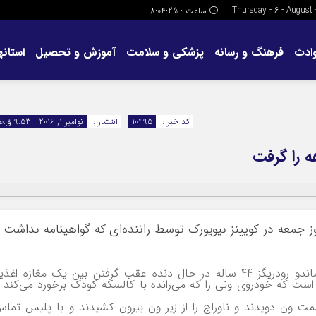
ساعت :
8:04:26
ادث
فرهنگ و رسانه
پزشکی و سلامت
آموزش و تحصیل
استانها
کد خبر :
10495
انتشار :
نوامبر 1, 2016 - 9:53 ق.ظ
جو 8 ماهه روز جمعه در کویینز نیویورک توسط راننده‌ای که گواهینامه نداشت 
بر اساس گزارش نیروهای پلیس کویینز، راننده آرماندو رودریگز 44 ساله در حال دنده عقب گرفتن بین یک مغازه اغذ
است که خودروی ونی را که می‌رانده با کالسکه کودک برخورد می‌کند 
 ون دویدند و ناوراج را از زیر ون بیرون کشیدند و با پلیس تما