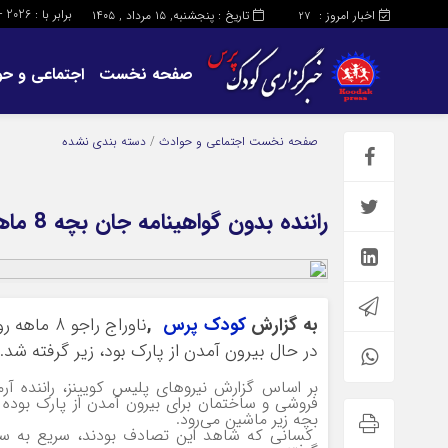
برابر با : Thursday - 6 - August - 2026
اخبار امروز :
تاریخ : پنجشنبه, ۱۵ مرداد , ۱۴۰۵
27
صفحه نخست
اجتماعی و حو
صفحه نخست
اجتماعی و حوادث
/
دسته بندی نشده
راننده بدون گواهینامه جان بچه 8 ماهه را گرفت
به گزارش
کودک پرس
,
ناوراج را
در حال بیرون آمدن از پارک بود، زیر گرفته شد.
فروشی و ساختمان برای بیرون آمدن از پارک بوده 
بچه زیر ماشین می‌رود.
کسانی که شاهد این تصادف بودند، سریع به سمت