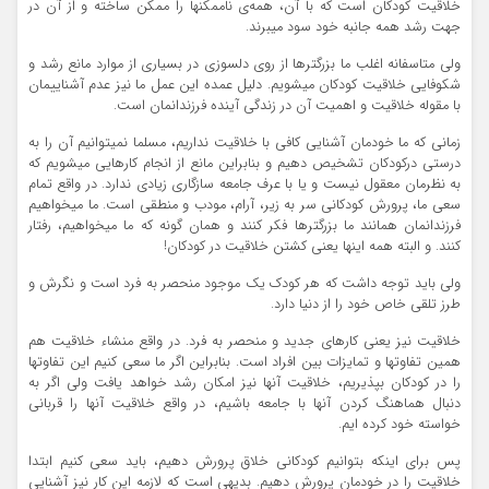
خلاقیت کودکان است که با آن، همه‌ی ناممکنها را ممکن ساخته و از آن در
جهت رشد همه جانبه خود سود میبرند.
ولی متاسفانه اغلب ما بزرگترها از روی دلسوزی در بسیاری از موارد مانع رشد و
شکوفایی خلاقیت کودکان میشویم. دلیل عمده این عمل ما نیز عدم آشناییمان
با مقوله خلاقیت و اهمیت آن در زندگی آینده فرزندانمان است.
زمانی که ما خودمان آشنایی کافی با خلاقیت نداریم، مسلما نمیتوانیم آن را به
درستی درکودکان تشخیص دهیم و بنابراین مانع از انجام کارهایی میشویم که
به نظرمان معقول نیست و یا با عرف جامعه سازگاری زیادی ندارد. در واقع تمام
سعی ما، پرورش کودکانی سر به زیر، آرام، مودب و منطقی است. ما میخواهیم
فرزندانمان همانند ما بزرگترها فکر کنند و همان گونه که ما میخواهیم، رفتار
کنند. و البته همه اینها یعنی کشتن خلاقیت در کودکان!
ولی باید توجه داشت که هر کودک یک موجود منحصر به فرد است و نگرش و
طرز تلقی خاص خود را از دنیا دارد.
خلاقیت نیز یعنی کارهای جدید و منحصر به فرد. در واقع منشاء خلاقیت هم
همین تفاوتها و تمایزات بین افراد است. بنابراین اگر ما سعی کنیم این تفاوتها
را در کودکان بپذیریم، خلاقیت آنها نیز امکان رشد خواهد یافت ولی اگر به
دنبال هماهنگ کردن آنها با جامعه باشیم، در واقع خلاقیت آنها را قربانی
خواسته خود کرده ایم.
پس برای اینکه بتوانیم کودکانی خلاق پرورش دهیم، باید سعی کنیم ابتدا
خلاقیت را در خودمان پرورش دهیم. بدیهی است که لازمه این کار نیز آشنایی