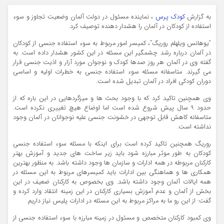
به گزارش
کودک پرس
، نماینده مسئول در دولت آلمان وضعیت تجاوز و سوء
استفاده از کودکان در آلمان را هشدار دهنده توصیف کرد.
“یوهانس ویلهلم روریگ”، کمیسر امور مربوط به سوء استفاده جنسی از کودکان
در آلمان درباره رشد چشمگیر این مسئله در این کشور هشدار داده است. به
گفته وی در آلمان هر روز صدها کودک و نوجوان مورد آزار و اذیت جنسی قرار
می گیرند. متاسفانه مسئله سوء استفاده جنسی به خطرات اولیه و اساسی
دوران کودکی افراد در آلمان تبدیل شده است.
وی همچنین تاکید کرد که با وجود بحث ها و میزگردهایی در این باره که از
حدود 9 سال پیش شروع شده است اما اوضاع هیچ تغییری نکرده است.
متاسفانه کاهش قابل توجهی در خشونت جنسی علیه نوجوانان در آلمان وجود
نداشته است.
روریگ همچنین تاکید کرده است برای اینکه با مسئله سوء استفاده جنسی
کودکان به طور موثر مبارزه شود باید زیر ساخت های جدید و آموزش بهتر
کارکنان مربوطه در همه ادارات و سازمان ها وجود داشته باشد. به منظور بهترین
همکاری ها و هماهنگی بین ادارات باید کمیسرهای مربوط به این مسئله در
همه ایالات آلمان وجود داشته باشد. وی بخصوص به کارکنان ضعیف در این
بخش از آلمان و عدم آموزش بسیاری کارکنان در این زمینه انتقاد وارد کرده و
گفت: از این رو ما به مراکز مربوط به این مسئله در ادارات پلیس نیاز داریم.
وی کمبود کارکنان متخصص و مسئول در زمینه مبارزه با سوء استفاده جنسی از