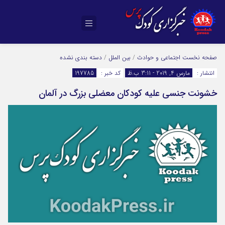
صفحه نخست
اجتماعی و حوادث
/
بین الملل
/
دسته بندی نشده
انتشار :
مارس 4, 2019 - 3:11 ب.ظ
کد خبر :
197785
خشونت جنسی علیه کودکان معضلی بزرگ در آلمان